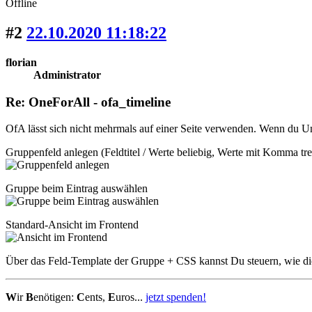
Offline
#2
22.10.2020 11:18:22
florian
Administrator
Re: OneForAll - ofa_timeline
OfA lässt sich nicht mehrmals auf einer Seite verwenden. Wenn du Un
Gruppenfeld anlegen (Feldtitel / Werte beliebig, Werte mit Komma tr
Gruppe beim Eintrag auswählen
Standard-Ansicht im Frontend
Über das Feld-Template der Gruppe + CSS kannst Du steuern, wie di
W
ir
B
enötigen:
C
ents,
E
uros...
jetzt spenden!