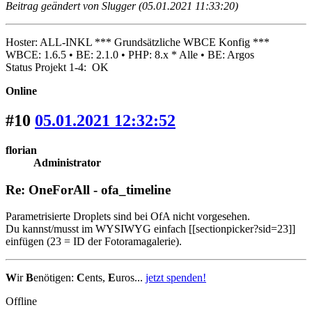
Beitrag geändert von Slugger (05.01.2021 11:33:20)
Hoster: ALL-INKL *** Grundsätzliche WBCE Konfig ***
WBCE: 1.6.5 • BE: 2.1.0 • PHP: 8.x * Alle • BE: Argos
Status Projekt 1-4: OK
Online
#10
05.01.2021 12:32:52
florian
Administrator
Re: OneForAll - ofa_timeline
Parametrisierte Droplets sind bei OfA nicht vorgesehen.
Du kannst/musst im WYSIWYG einfach [[sectionpicker?sid=23]]
einfügen (23 = ID der Fotoramagalerie).
W
ir
B
enötigen:
C
ents,
E
uros...
jetzt spenden!
Offline