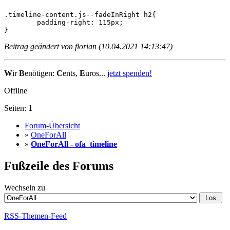
.timeline-content.js--fadeInRight h2{

	padding-right: 115px;

}
Beitrag geändert von florian (10.04.2021 14:13:47)
W
ir
B
enötigen:
C
ents,
E
uros...
jetzt spenden!
Offline
Seiten:
1
Forum-Übersicht
»
OneForAll
»
OneForAll - ofa_timeline
Fußzeile des Forums
Wechseln zu
RSS-Themen-Feed