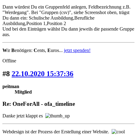
Dann würdest Du ein Gruppenfeld anlegen, Feldbezeichnung z.B.
"Werdegang". Bei "Gruppen (csv)", siehe Screenshot oben, trägst
Du dann ein: Schulische Ausbildung,Berufliche
Ausbildung,Position 1,Position 2
Und bei den Einträgen wählst Du dann jeweils die passende Gruppe
aus.
W
ir
B
enötigen:
C
ents,
E
uros...
jetzt spenden!
Offline
#8
22.10.2020 15:37:36
peitman
Mitglied
Re: OneForAll - ofa_timeline
Danke jetzt klappt es
Webdesign ist der Prozess der Erstellung einer Website.