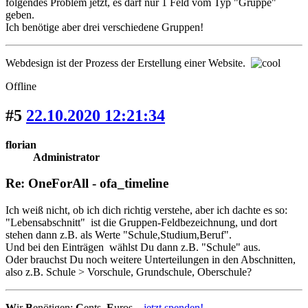
folgendes Problem jetzt, es darf nur 1 Feld vom Typ "Gruppe"
geben.
Ich benötige aber drei verschiedene Gruppen!
Webdesign ist der Prozess der Erstellung einer Website.
Offline
#5
22.10.2020 12:21:34
florian
Administrator
Re: OneForAll - ofa_timeline
Ich weiß nicht, ob ich dich richtig verstehe, aber ich dachte es so:
"Lebensabschnitt" ist die Gruppen-Feldbezeichnung, und dort
stehen dann z.B. als Werte "Schule,Studium,Beruf".
Und bei den Einträgen wählst Du dann z.B. "Schule" aus.
Oder brauchst Du noch weitere Unterteilungen in den Abschnitten,
also z.B. Schule > Vorschule, Grundschule, Oberschule?
W
ir
B
enötigen:
C
ents,
E
uros...
jetzt spenden!