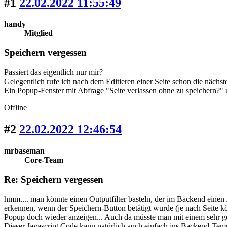
#1
22.02.2022 11:55:49
handy
Mitglied
Speichern vergessen
Passiert das eigentlich nur mir?
Gelegentlich rufe ich nach dem Editieren einer Seite schon die nächs
Ein Popup-Fenster mit Abfrage "Seite verlassen ohne zu speichern?" 
Offline
#2
22.02.2022 12:46:54
mrbaseman
Core-Team
Re: Speichern vergessen
hmm.... man könnte einen Outputfilter basteln, der im Backend einen
erkennen, wenn der Speichern-Button betätigt wurde (je nach Seite k
Popup doch wieder anzeigen... Auch da müsste man mit einem sehr g
Dieser Javascript Code kann natürlich auch einfach ins Backend-Temp