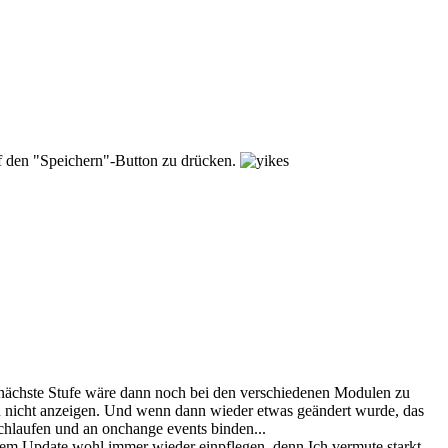
auf den "Speichern"-Button zu drücken.
e nächste Stufe wäre dann noch bei den verschiedenen Modulen zu
nn nicht anzeigen. Und wenn dann wieder etwas geändert wurde, das
hlaufen und an onchange events binden...
nem Update wohl immer wieder einpflegen, denn Ich vermute starkt,