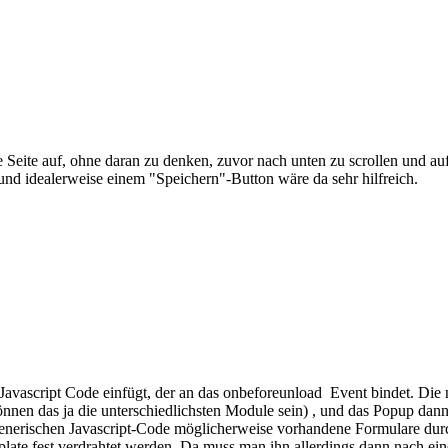
te Seite auf, ohne daran zu denken, zuvor nach unten zu scrollen und 
und idealerweise einem "Speichern"-Button wäre da sehr hilfreich.
 Javascript Code einfügt, der an das onbeforeunload Event bindet. Di
önnen das ja die unterschiedlichsten Module sein) , und das Popup da
enerischen Javascript-Code möglicherweise vorhandene Formulare durc
late fest verdrahtet werden, Da muss man ihn allerdings dann nach ei