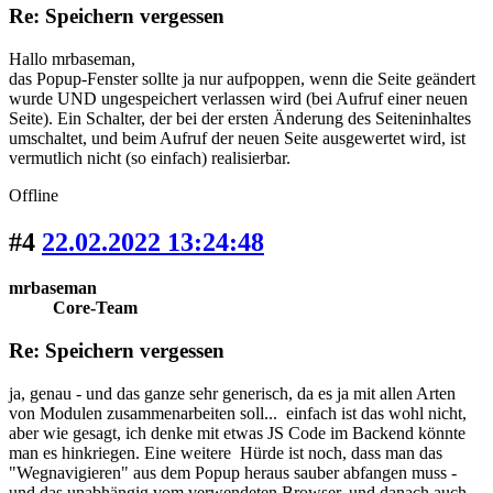
Re: Speichern vergessen
Hallo mrbaseman,
das Popup-Fenster sollte ja nur aufpoppen, wenn die Seite geändert
wurde UND ungespeichert verlassen wird (bei Aufruf einer neuen
Seite). Ein Schalter, der bei der ersten Änderung des Seiteninhaltes
umschaltet, und beim Aufruf der neuen Seite ausgewertet wird, ist
vermutlich nicht (so einfach) realisierbar.
Offline
#4
22.02.2022 13:24:48
mrbaseman
Core-Team
Re: Speichern vergessen
ja, genau - und das ganze sehr generisch, da es ja mit allen Arten
von Modulen zusammenarbeiten soll... einfach ist das wohl nicht,
aber wie gesagt, ich denke mit etwas JS Code im Backend könnte
man es hinkriegen. Eine weitere Hürde ist noch, dass man das
"Wegnavigieren" aus dem Popup heraus sauber abfangen muss -
und das unabhängig vom verwendeten Browser, und danach auch