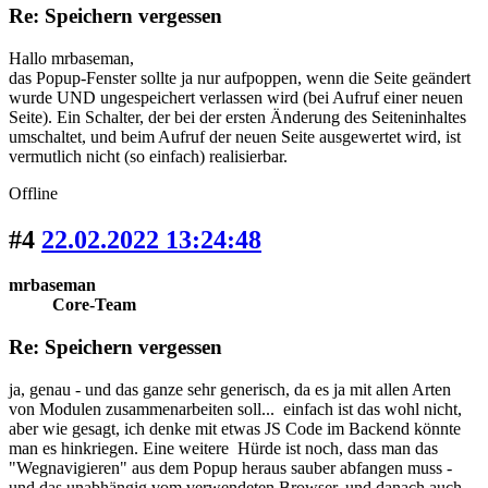
Re: Speichern vergessen
Hallo mrbaseman,
das Popup-Fenster sollte ja nur aufpoppen, wenn die Seite geändert
wurde UND ungespeichert verlassen wird (bei Aufruf einer neuen
Seite). Ein Schalter, der bei der ersten Änderung des Seiteninhaltes
umschaltet, und beim Aufruf der neuen Seite ausgewertet wird, ist
vermutlich nicht (so einfach) realisierbar.
Offline
#4
22.02.2022 13:24:48
mrbaseman
Core-Team
Re: Speichern vergessen
ja, genau - und das ganze sehr generisch, da es ja mit allen Arten
von Modulen zusammenarbeiten soll... einfach ist das wohl nicht,
aber wie gesagt, ich denke mit etwas JS Code im Backend könnte
man es hinkriegen. Eine weitere Hürde ist noch, dass man das
"Wegnavigieren" aus dem Popup heraus sauber abfangen muss -
und das unabhängig vom verwendeten Browser, und danach auch