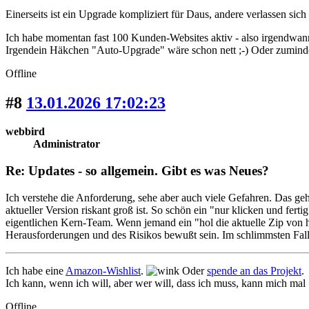
Einerseits ist ein Upgrade kompliziert für Daus, andere verlassen s
Ich habe momentan fast 100 Kunden-Websites aktiv - also irgendwann
Irgendein Häkchen "Auto-Upgrade" wäre schon nett ;-) Oder zumindes
Offline
#8
13.01.2026 17:02:23
webbird
Administrator
Re: Updates - so allgemein. Gibt es was Neues?
Ich verstehe die Anforderung, sehe aber auch viele Gefahren. Das geht
aktueller Version riskant groß ist. So schön ein "nur klicken und fer
eigentlichen Kern-Team. Wenn jemand ein "hol die aktuelle Zip von 
Herausforderungen und des Risikos bewußt sein. Im schlimmsten Fall ak
Ich habe eine
Amazon-Wishlist
.
Oder
spende an das Projekt
.
Ich kann, wenn ich will, aber wer will, dass ich muss, kann mich mal
Offline