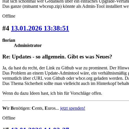
Hat sich schonmal wer Gedanken über ein einfaches Upgrade-Verfah
Das ganze (mitsamt wbceup.zip) könnte als Admin-Tool installiert we
Offline
#4
13.01.2026 13:38:51
florian
Administrator
Re: Updates - so allgemein. Gibt es was Neues?
Ja, da hast du recht, der Link zu Github war zu prominent. Der Hinweis 
Das Problem an einem Update-Admintool wäre, ein verhältnismäßig g
vermutlich über cURL von Github oder wbce.org geladen werden. Da w
Das Thema Sicherheit sollte man vielleicht auch im Hinterkopf behalt
Wenn du dazu Ideen hast, ich bin für Vorschläge offen.
W
ir
B
enötigen:
C
ents,
E
uros...
jetzt spenden!
Offline