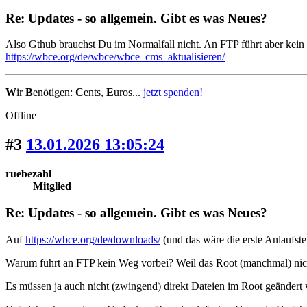
Re: Updates - so allgemein. Gibt es was Neues?
Also Gthub brauchst Du im Normalfall nicht. An FTP führt aber kein
https://wbce.org/de/wbce/wbce_cms_aktualisieren/
W
ir
B
enötigen:
C
ents,
E
uros...
jetzt spenden!
Offline
#3
13.01.2026 13:05:24
ruebezahl
Mitglied
Re: Updates - so allgemein. Gibt es was Neues?
Auf
https://wbce.org/de/downloads/
(und das wäre die erste Anlaufstell
Warum führt an FTP kein Weg vorbei? Weil das Root (manchmal) nicht b
Es müssen ja auch nicht (zwingend) direkt Dateien im Root geändert we