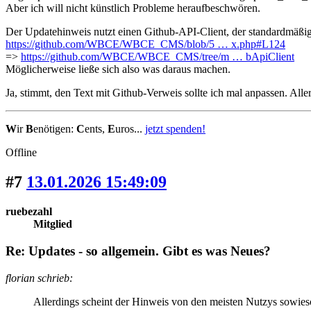
Aber ich will nicht künstlich Probleme heraufbeschwören.
Der Updatehinweis nutzt einen Github-API-Client, der standardmäßig s
https://github.com/WBCE/WBCE_CMS/blob/5 … x.php#L124
=>
https://github.com/WBCE/WBCE_CMS/tree/m … bApiClient
Möglicherweise ließe sich also was daraus machen.
Ja, stimmt, den Text mit Github-Verweis sollte ich mal anpassen. Alle
W
ir
B
enötigen:
C
ents,
E
uros...
jetzt spenden!
Offline
#7
13.01.2026 15:49:09
ruebezahl
Mitglied
Re: Updates - so allgemein. Gibt es was Neues?
florian schrieb:
Allerdings scheint der Hinweis von den meisten Nutzys sowieso 