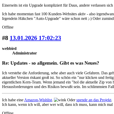
Einerseits ist ein Upgrade kompliziert für Daus, andere verlassen s
Ich habe momentan fast 100 Kunden-Websites aktiv - also irgendwann
Irgendein Häkchen "Auto-Upgrade" wäre schon nett ;-) Oder zumindes
Offline
#8
13.01.2026 17:02:23
webbird
Administrator
Re: Updates - so allgemein. Gibt es was Neues?
Ich verstehe die Anforderung, sehe aber auch viele Gefahren. Das geht
aktueller Version riskant groß ist. So schön ein "nur klicken und fer
eigentlichen Kern-Team. Wenn jemand ein "hol die aktuelle Zip von 
Herausforderungen und des Risikos bewußt sein. Im schlimmsten Fall ak
Ich habe eine
Amazon-Wishlist
.
Oder
spende an das Projekt
.
Ich kann, wenn ich will, aber wer will, dass ich muss, kann mich mal
Offline