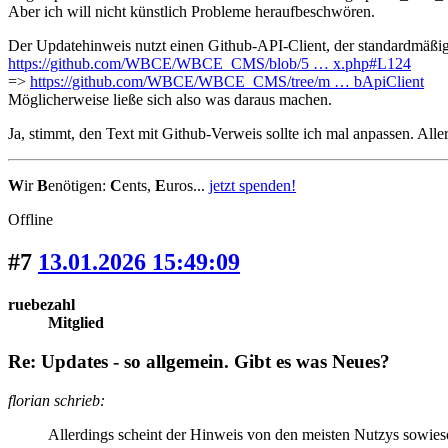
Aber ich will nicht künstlich Probleme heraufbeschwören.
Der Updatehinweis nutzt einen Github-API-Client, der standardmäßig s
https://github.com/WBCE/WBCE_CMS/blob/5 … x.php#L124
=>
https://github.com/WBCE/WBCE_CMS/tree/m … bApiClient
Möglicherweise ließe sich also was daraus machen.
Ja, stimmt, den Text mit Github-Verweis sollte ich mal anpassen. Alle
W
ir
B
enötigen:
C
ents,
E
uros...
jetzt spenden!
Offline
#7
13.01.2026 15:49:09
ruebezahl
Mitglied
Re: Updates - so allgemein. Gibt es was Neues?
florian schrieb:
Allerdings scheint der Hinweis von den meisten Nutzys sowieso 