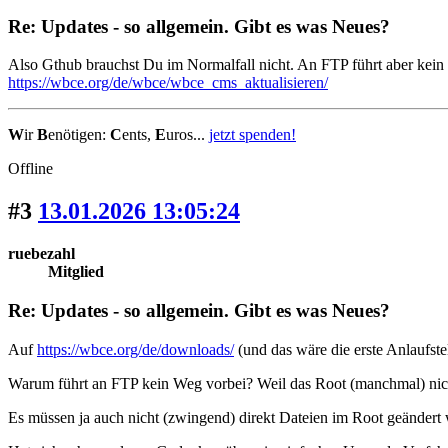
Re: Updates - so allgemein. Gibt es was Neues?
Also Gthub brauchst Du im Normalfall nicht. An FTP führt aber kein
https://wbce.org/de/wbce/wbce_cms_aktualisieren/
W
ir
B
enötigen:
C
ents,
E
uros...
jetzt spenden!
Offline
#3
13.01.2026 13:05:24
ruebezahl
Mitglied
Re: Updates - so allgemein. Gibt es was Neues?
Auf
https://wbce.org/de/downloads/
(und das wäre die erste Anlaufstell
Warum führt an FTP kein Weg vorbei? Weil das Root (manchmal) nicht b
Es müssen ja auch nicht (zwingend) direkt Dateien im Root geändert we