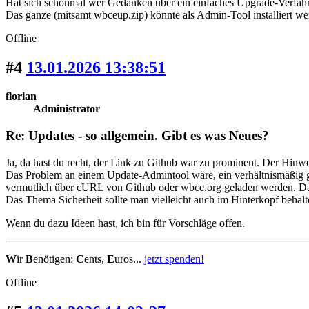
Hat sich schonmal wer Gedanken über ein einfaches Upgrade-Verfah
Das ganze (mitsamt wbceup.zip) könnte als Admin-Tool installiert we
Offline
#4
13.01.2026 13:38:51
florian
Administrator
Re: Updates - so allgemein. Gibt es was Neues?
Ja, da hast du recht, der Link zu Github war zu prominent. Der Hinweis 
Das Problem an einem Update-Admintool wäre, ein verhältnismäßig g
vermutlich über cURL von Github oder wbce.org geladen werden. Da w
Das Thema Sicherheit sollte man vielleicht auch im Hinterkopf behalt
Wenn du dazu Ideen hast, ich bin für Vorschläge offen.
W
ir
B
enötigen:
C
ents,
E
uros...
jetzt spenden!
Offline