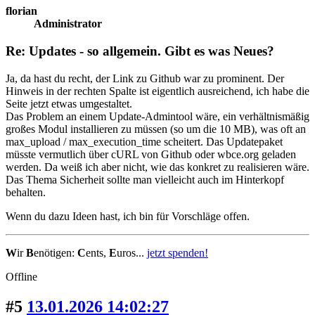
florian
Administrator
Re: Updates - so allgemein. Gibt es was Neues?
Ja, da hast du recht, der Link zu Github war zu prominent. Der
Hinweis in der rechten Spalte ist eigentlich ausreichend, ich habe die
Seite jetzt etwas umgestaltet.
Das Problem an einem Update-Admintool wäre, ein verhältnismäßig
großes Modul installieren zu müssen (so um die 10 MB), was oft an
max_upload / max_execution_time scheitert. Das Updatepaket
müsste vermutlich über cURL von Github oder wbce.org geladen
werden. Da weiß ich aber nicht, wie das konkret zu realisieren wäre.
Das Thema Sicherheit sollte man vielleicht auch im Hinterkopf
behalten.
Wenn du dazu Ideen hast, ich bin für Vorschläge offen.
W
ir
B
enötigen:
C
ents,
E
uros...
jetzt spenden!
Offline
#5
13.01.2026 14:02:27