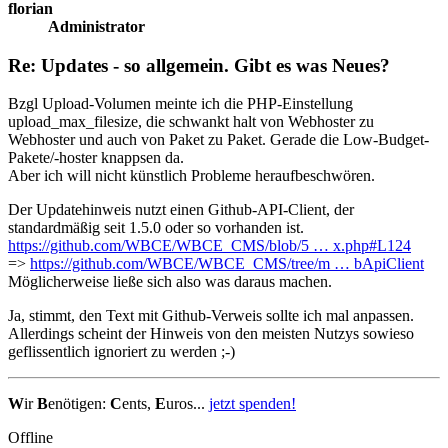
florian
Administrator
Re: Updates - so allgemein. Gibt es was Neues?
Bzgl Upload-Volumen meinte ich die PHP-Einstellung
upload_max_filesize, die schwankt halt von Webhoster zu
Webhoster und auch von Paket zu Paket. Gerade die Low-Budget-
Pakete/-hoster knappsen da.
Aber ich will nicht künstlich Probleme heraufbeschwören.
Der Updatehinweis nutzt einen Github-API-Client, der
standardmäßig seit 1.5.0 oder so vorhanden ist.
https://github.com/WBCE/WBCE_CMS/blob/5 … x.php#L124
=>
https://github.com/WBCE/WBCE_CMS/tree/m … bApiClient
Möglicherweise ließe sich also was daraus machen.
Ja, stimmt, den Text mit Github-Verweis sollte ich mal anpassen.
Allerdings scheint der Hinweis von den meisten Nutzys sowieso
geflissentlich ignoriert zu werden ;-)
W
ir
B
enötigen:
C
ents,
E
uros...
jetzt spenden!
Offline