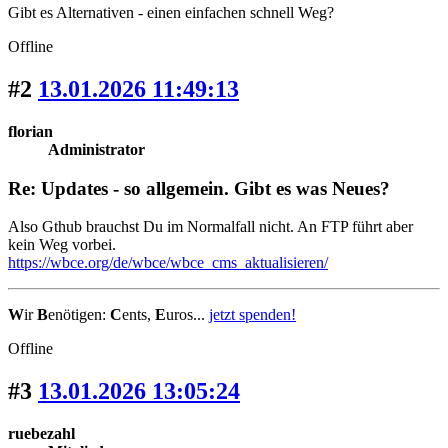
Gibt es Alternativen - einen einfachen schnell Weg?
Offline
#2
13.01.2026 11:49:13
florian
Administrator
Re: Updates - so allgemein. Gibt es was Neues?
Also Gthub brauchst Du im Normalfall nicht. An FTP führt aber
kein Weg vorbei.
https://wbce.org/de/wbce/wbce_cms_aktualisieren/
W
ir
B
enötigen:
C
ents,
E
uros...
jetzt spenden!
Offline
#3
13.01.2026 13:05:24
ruebezahl