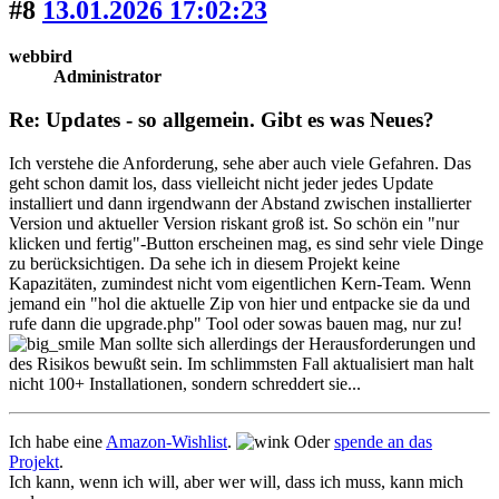
#8
13.01.2026 17:02:23
webbird
Administrator
Re: Updates - so allgemein. Gibt es was Neues?
Ich verstehe die Anforderung, sehe aber auch viele Gefahren. Das
geht schon damit los, dass vielleicht nicht jeder jedes Update
installiert und dann irgendwann der Abstand zwischen installierter
Version und aktueller Version riskant groß ist. So schön ein "nur
klicken und fertig"-Button erscheinen mag, es sind sehr viele Dinge
zu berücksichtigen. Da sehe ich in diesem Projekt keine
Kapazitäten, zumindest nicht vom eigentlichen Kern-Team. Wenn
jemand ein "hol die aktuelle Zip von hier und entpacke sie da und
rufe dann die upgrade.php" Tool oder sowas bauen mag, nur zu!
Man sollte sich allerdings der Herausforderungen und
des Risikos bewußt sein. Im schlimmsten Fall aktualisiert man halt
nicht 100+ Installationen, sondern schreddert sie...
Ich habe eine
Amazon-Wishlist
.
Oder
spende an das
Projekt
.
Ich kann, wenn ich will, aber wer will, dass ich muss, kann mich