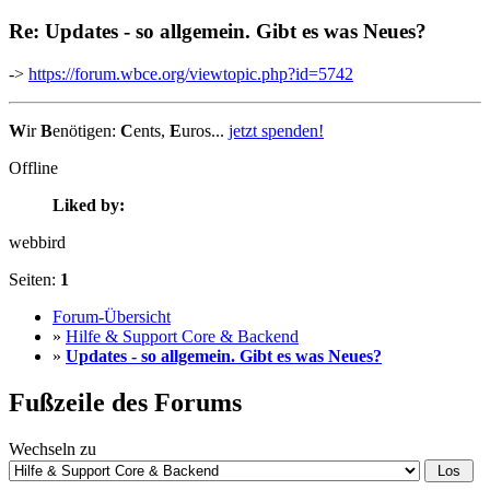
Re: Updates - so allgemein. Gibt es was Neues?
->
https://forum.wbce.org/viewtopic.php?id=5742
W
ir
B
enötigen:
C
ents,
E
uros...
jetzt spenden!
Offline
Liked by:
webbird
Seiten:
1
Forum-Übersicht
»
Hilfe & Support Core & Backend
»
Updates - so allgemein. Gibt es was Neues?
Fußzeile des Forums
Wechseln zu