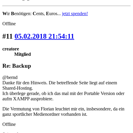
W
ir
B
enötigen:
C
ents,
E
uros...
jetzt spenden!
Offline
#11
05.02.2018 21:54:11
creatore
Mitglied
Re: Backup
@bernd
Danke für den Hinweis. Die betreffende Seite liegt auf einem
Shared-Hosting.
Ich überlege gerade, ob ich das mal mit der Portable Version oder
aufm XAMPP ausprobiere.
Die Vermutung von Florian leuchtet mir ein, insbesondere, da ein
ganz sportlicher Medienordner vorhanden ist.
Offline