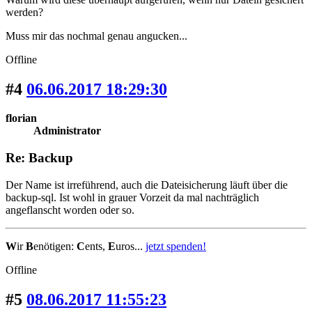
werden?
Muss mir das nochmal genau angucken...
Offline
#4
06.06.2017 18:29:30
florian
Administrator
Re: Backup
Der Name ist irreführend, auch die Dateisicherung läuft über die
backup-sql. Ist wohl in grauer Vorzeit da mal nachträglich
angeflanscht worden oder so.
W
ir
B
enötigen:
C
ents,
E
uros...
jetzt spenden!
Offline
#5
08.06.2017 11:55:23