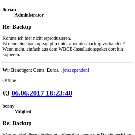
florian
Administrator
Re: Backup
Konnte ich hier nicht reproduzieren.
Ist denn eine backup-sql.php unter /modules/backup vorhanden?
Wenn nicht, einfach aus dem WBCE-Installationspaket dort hin
kopieren.
W
ir
B
enötigen:
C
ents,
E
uros...
jetzt spenden!
Offline
#3
06.06.2017 18:23:40
berny
Mitglied
Re: Backup
Warum wird diese überhaupt aufgerufen, wenn nur Datein gesichert