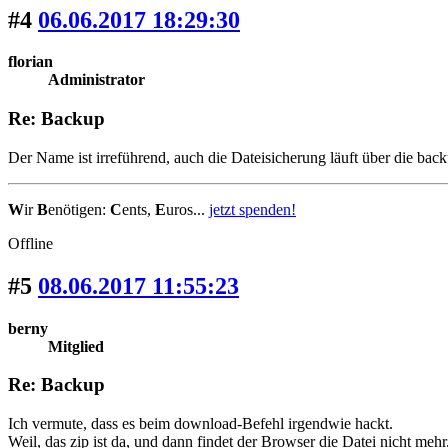
#4
06.06.2017 18:29:30
florian
Administrator
Re: Backup
Der Name ist irreführend, auch die Dateisicherung läuft über die back
W
ir
B
enötigen:
C
ents,
E
uros...
jetzt spenden!
Offline
#5
08.06.2017 11:55:23
berny
Mitglied
Re: Backup
Ich vermute, dass es beim download-Befehl irgendwie hackt.
Weil, das zip ist da, und dann findet der Browser die Datei nicht mehr