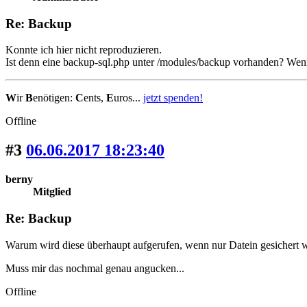
Re: Backup
Konnte ich hier nicht reproduzieren.
Ist denn eine backup-sql.php unter /modules/backup vorhanden? Wenn
W
ir
B
enötigen:
C
ents,
E
uros...
jetzt spenden!
Offline
#3
06.06.2017 18:23:40
berny
Mitglied
Re: Backup
Warum wird diese überhaupt aufgerufen, wenn nur Datein gesichert 
Muss mir das nochmal genau angucken...
Offline