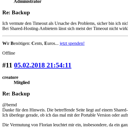
Administrator
Re: Backup
Ich vermute den Timeout als Ursache des Problems, sicher bin ich nic
Bei Shared-Hosting-Anbietern lässt sich meist der Timeout nicht wirkl
W
ir
B
enötigen:
C
ents,
E
uros...
jetzt spenden!
Offline
#11
05.02.2018 21:54:11
creatore
Mitglied
Re: Backup
@bernd
Danke für den Hinweis. Die betreffende Seite liegt auf einem Shared
Ich überlege gerade, ob ich das mal mit der Portable Version oder 
Die Vermutung von Florian leuchtet mir ein, insbesondere, da ein gan