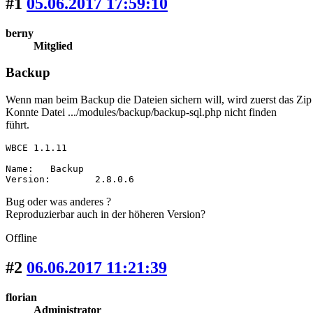
#1
05.06.2017 17:59:10
berny
Mitglied
Backup
Wenn man beim Backup die Dateien sichern will, wird zuerst das Zip 
Konnte Datei .../modules/backup/backup-sql.php nicht finden
führt.
WBCE 1.1.11

Name: 	Backup

Version: 	2.8.0.6
Bug oder was anderes ?
Reproduzierbar auch in der höheren Version?
Offline
#2
06.06.2017 11:21:39
florian
Administrator