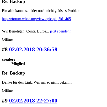
Re: Backup
Ein altbekanntes, leider noch nicht gelöstes Problem
https://forum.wbce.org/viewtopic.php?id=405
W
ir
B
enötigen:
C
ents,
E
uros...
jetzt spenden!
Offline
#8
02.02.2018 20:36:58
creatore
Mitglied
Re: Backup
Danke für den Link. War mir so nicht bekannt.
Offline
#9
02.02.2018 22:27:00