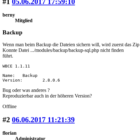
#1
05.06.2017 17:59:10
berny
Mitglied
Backup
Wenn man beim Backup die Dateien sichern will, wird zuerst das Zip 
Konnte Datei .../modules/backup/backup-sql.php nicht finden
führt.
WBCE 1.1.11

Name: 	Backup

Version: 	2.8.0.6
Bug oder was anderes ?
Reproduzierbar auch in der höheren Version?
Offline
#2
06.06.2017 11:21:39
florian
Administrator