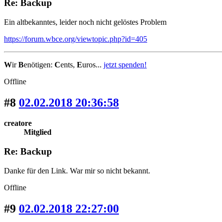
Re: Backup
Ein altbekanntes, leider noch nicht gelöstes Problem
https://forum.wbce.org/viewtopic.php?id=405
W
ir
B
enötigen:
C
ents,
E
uros...
jetzt spenden!
Offline
#8
02.02.2018 20:36:58
creatore
Mitglied
Re: Backup
Danke für den Link. War mir so nicht bekannt.
Offline
#9
02.02.2018 22:27:00