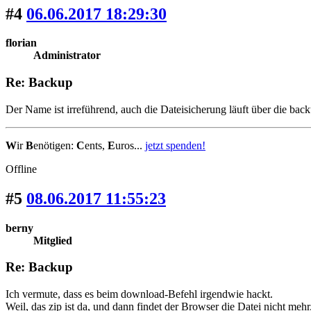
#4
06.06.2017 18:29:30
florian
Administrator
Re: Backup
Der Name ist irreführend, auch die Dateisicherung läuft über die back
W
ir
B
enötigen:
C
ents,
E
uros...
jetzt spenden!
Offline
#5
08.06.2017 11:55:23
berny
Mitglied
Re: Backup
Ich vermute, dass es beim download-Befehl irgendwie hackt.
Weil, das zip ist da, und dann findet der Browser die Datei nicht mehr