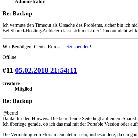
Administrator
Re: Backup
Ich vermute den Timeout als Ursache des Problems, sicher bin ich nic
Bei Shared-Hosting-Anbietern lässt sich meist der Timeout nicht wirkl
W
ir
B
enötigen:
C
ents,
E
uros...
jetzt spenden!
Offline
#11
05.02.2018 21:54:11
creatore
Mitglied
Re: Backup
@bernd
Danke für den Hinweis. Die betreffende Seite liegt auf einem Shared
Ich überlege gerade, ob ich das mal mit der Portable Version oder 
Die Vermutung von Florian leuchtet mir ein, insbesondere, da ein gan