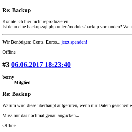
Re: Backup
Konnte ich hier nicht reproduzieren.
Ist denn eine backup-sql.php unter /modules/backup vorhanden? Wenn
W
ir
B
enötigen:
C
ents,
E
uros...
jetzt spenden!
Offline
#3
06.06.2017 18:23:40
berny
Mitglied
Re: Backup
Warum wird diese überhaupt aufgerufen, wenn nur Datein gesichert 
Muss mir das nochmal genau angucken...
Offline