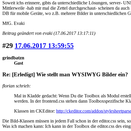
Soweit ichs erinnere, gibts da unterschiedliche Lösungen, server- UND
Mittlerweile -hab mir mal die Zettel durchgeschaut- scheinen da auc
DB für mobile Geräte, wo z.B. mehrere Bilder in unterschiedlichen G
MfG. Evaki
Beitrag geändert von evaki (17.06.2017 13:17:11)
#29
17.06.2017 13:59:55
grindbatzn
Gast
Re: [Erledigt] Wie stellt man WYSIWYG Bilder ein?
florian schrieb:
Mal in Kladde gedacht: Wenn Du die Toolbox als Modul erstell
werden. In der frontend.css stehen dann Toolboxspezifische Kl
Klassen im CKEditor:
http://ckeditor.com/addon/stylesheetpars
Die Bild-Klassen müssen in jedem Fall schon in der editor.css sein, son
Was ich machen kann: Ich kann in der Toolbox die editor.css des eing