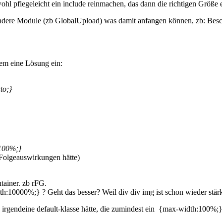
l pflegeleicht ein include reinmachen, das dann die richtigen Größe e
 andere Module (zb GlobalUpload) was damit anfangen können, zb: Bes
dem eine Lösung ein:
to;}
100%;}
 Folgeauswirkungen hätte)
tainer. zb rFG.
10000%;} ? Geht das besser? Weil div div img ist schon wieder stärker
irgendeine default-klasse hätte, die zumindest ein {max-width:100%;} 