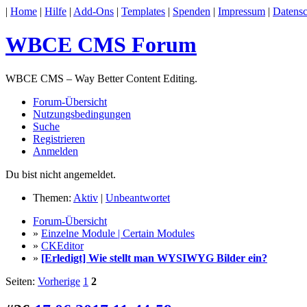
|
Home
|
Hilfe
|
Add-Ons
|
Templates
|
Spenden
|
Impressum
|
Datensc
WBCE CMS Forum
WBCE CMS – Way Better Content Editing.
Forum-Übersicht
Nutzungsbedingungen
Suche
Registrieren
Anmelden
Du bist nicht angemeldet.
Themen:
Aktiv
|
Unbeantwortet
Forum-Übersicht
»
Einzelne Module | Certain Modules
»
CKEditor
»
[Erledigt] Wie stellt man WYSIWYG Bilder ein?
Seiten:
Vorherige
1
2