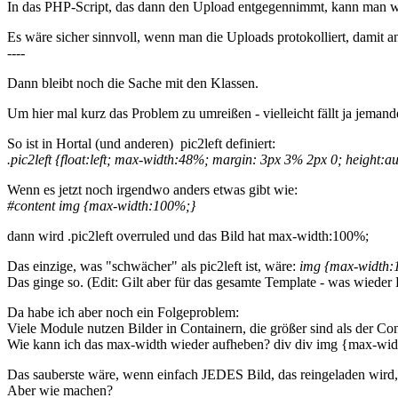
In das PHP-Script, das dann den Upload entgegennimmt, kann man woh
Es wäre sicher sinnvoll, wenn man die Uploads protokolliert, damit
----
Dann bleibt noch die Sache mit den Klassen.
Um hier mal kurz das Problem zu umreißen - vielleicht fällt ja jeman
So ist in Hortal (und anderen) pic2left definiert:
.pic2left {float:left; max-width:48%; margin: 3px 3% 2px 0; height:au
Wenn es jetzt noch irgendwo anders etwas gibt wie:
#content img {max-width:100%;}
dann wird .pic2left overruled und das Bild hat max-width:100%;
Das einzige, was "schwächer" als pic2left ist, wäre:
img {max-width:
Das ginge so. (Edit: Gilt aber für das gesamte Template - was wieder
Da habe ich aber noch ein Folgeproblem:
Viele Module nutzen Bilder in Containern, die größer sind als der Con
Wie kann ich das max-width wieder aufheben? div div img {max-width:
Das sauberste wäre, wenn einfach JEDES Bild, das reingeladen wird, 
Aber wie machen?