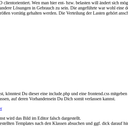
 clientorientiert. Wen man hier ent- bzw. belasten will ändert sich mö
h andere Lösungen in Gebrauch zu sein. Die angeführte war wohl eine de
rößen vorrätig gehalten werden. Die Verteilung der Lasten gehört ansc
st, könntest Du dieser eine include.php und eine frontend.css mitgeb
assen, auf deren Vorhandensein Du Dich somit verlassen kannst.
er
st wird das Bild im Editor falsch dargestellt.
estellten Templates nach den Klassen absuchen und ggf. dick darauf hi