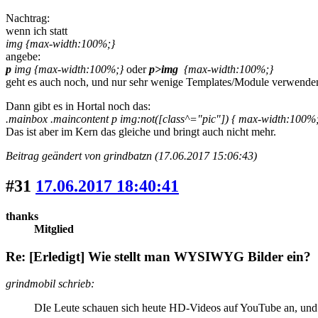
Nachtrag:
wenn ich statt
img {max-width:100%;}
angebe:
p
img {max-width:100%;}
oder
p>img
{max-width:100%;}
geht es auch noch, und nur sehr wenige Templates/Module verwenden 
Dann gibt es in Hortal noch das:
.mainbox .maincontent p img:not([class^="pic"]) { max-width:100%; 
Das ist aber im Kern das gleiche und bringt auch nicht mehr.
Beitrag geändert von grindbatzn (17.06.2017 15:06:43)
#31
17.06.2017 18:40:41
thanks
Mitglied
Re: [Erledigt] Wie stellt man WYSIWYG Bilder ein?
grindmobil schrieb:
DIe Leute schauen sich heute HD-Videos auf YouTube an, und