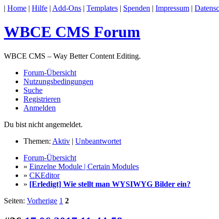
|
Home
|
Hilfe
|
Add-Ons
|
Templates
|
Spenden
|
Impressum
|
Datensc
WBCE CMS Forum
WBCE CMS – Way Better Content Editing.
Forum-Übersicht
Nutzungsbedingungen
Suche
Registrieren
Anmelden
Du bist nicht angemeldet.
Themen:
Aktiv
|
Unbeantwortet
Forum-Übersicht
»
Einzelne Module | Certain Modules
»
CKEditor
»
[Erledigt] Wie stellt man WYSIWYG Bilder ein?
Seiten:
Vorherige
1
2