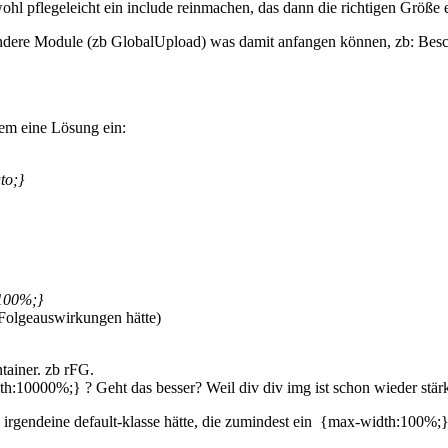
l pflegeleicht ein include reinmachen, das dann die richtigen Größe e
 andere Module (zb GlobalUpload) was damit anfangen können, zb: Bes
dem eine Lösung ein:
to;}
100%;}
 Folgeauswirkungen hätte)
tainer. zb rFG.
10000%;} ? Geht das besser? Weil div div img ist schon wieder stärker
irgendeine default-klasse hätte, die zumindest ein {max-width:100%;} 