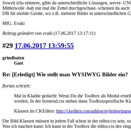
Soweit ichs erinnere, gibts da unterschiedliche Lösungen, server- UND
Mittlerweile -hab mir mal die Zettel durchgeschaut- scheinen da auc
DB für mobile Geräte, wo z.B. mehrere Bilder in unterschiedlichen G
MfG. Evaki
Beitrag geändert von evaki (17.06.2017 13:17:11)
#29
17.06.2017 13:59:55
grindbatzn
Gast
Re: [Erledigt] Wie stellt man WYSIWYG Bilder ein?
florian schrieb:
Mal in Kladde gedacht: Wenn Du die Toolbox als Modul erstell
werden. In der frontend.css stehen dann Toolboxspezifische Kl
Klassen im CKEditor:
http://ckeditor.com/addon/stylesheetpars
Die Bild-Klassen müssen in jedem Fall schon in der editor.css sein, son
Was ich machen kann: Ich kann in der Toolbox die editor.css des eing