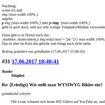
Nachtrag:
wenn ich statt
img {max-width:100%;}
angebe:
p
img {max-width:100%;}
oder
p>img
{max-width:100%;}
geht es auch noch, und nur sehr wenige Templates/Module verwenden 
Dann gibt es in Hortal noch das:
.mainbox .maincontent p img:not([class^="pic"]) { max-width:100%; 
Das ist aber im Kern das gleiche und bringt auch nicht mehr.
Beitrag geändert von grindbatzn (17.06.2017 15:06:43)
#31
17.06.2017 18:40:41
thanks
Mitglied
Re: [Erledigt] Wie stellt man WYSIWYG Bilder ein?
grindmobil schrieb:
DIe Leute schauen sich heute HD-Videos auf YouTube an, und