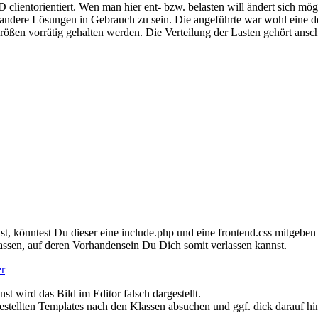
 clientorientiert. Wen man hier ent- bzw. belasten will ändert sich mö
h andere Lösungen in Gebrauch zu sein. Die angeführte war wohl eine de
rößen vorrätig gehalten werden. Die Verteilung der Lasten gehört ansc
st, könntest Du dieser eine include.php und eine frontend.css mitgeb
assen, auf deren Vorhandensein Du Dich somit verlassen kannst.
er
st wird das Bild im Editor falsch dargestellt.
estellten Templates nach den Klassen absuchen und ggf. dick darauf hi