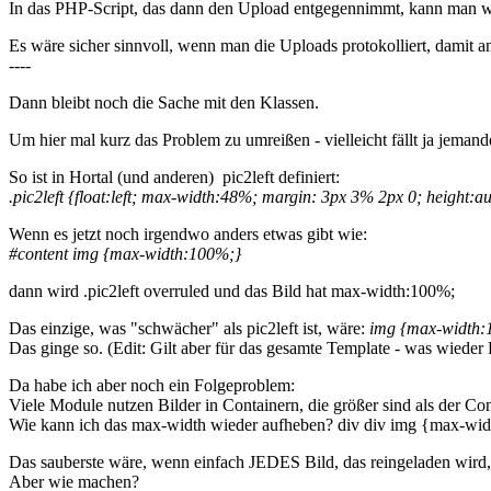
In das PHP-Script, das dann den Upload entgegennimmt, kann man woh
Es wäre sicher sinnvoll, wenn man die Uploads protokolliert, damit
----
Dann bleibt noch die Sache mit den Klassen.
Um hier mal kurz das Problem zu umreißen - vielleicht fällt ja jeman
So ist in Hortal (und anderen) pic2left definiert:
.pic2left {float:left; max-width:48%; margin: 3px 3% 2px 0; height:au
Wenn es jetzt noch irgendwo anders etwas gibt wie:
#content img {max-width:100%;}
dann wird .pic2left overruled und das Bild hat max-width:100%;
Das einzige, was "schwächer" als pic2left ist, wäre:
img {max-width:
Das ginge so. (Edit: Gilt aber für das gesamte Template - was wieder
Da habe ich aber noch ein Folgeproblem:
Viele Module nutzen Bilder in Containern, die größer sind als der Con
Wie kann ich das max-width wieder aufheben? div div img {max-width:
Das sauberste wäre, wenn einfach JEDES Bild, das reingeladen wird, 
Aber wie machen?