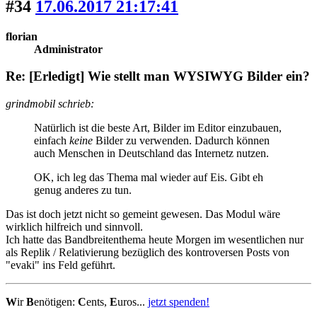
#34
17.06.2017 21:17:41
florian
Administrator
Re: [Erledigt] Wie stellt man WYSIWYG Bilder ein?
grindmobil schrieb:
Natürlich ist die beste Art, Bilder im Editor einzubauen,
einfach
keine
Bilder zu verwenden. Dadurch können
auch Menschen in Deutschland das Internetz nutzen.
OK, ich leg das Thema mal wieder auf Eis. Gibt eh
genug anderes zu tun.
Das ist doch jetzt nicht so gemeint gewesen. Das Modul wäre
wirklich hilfreich und sinnvoll.
Ich hatte das Bandbreitenthema heute Morgen im wesentlichen nur
als Replik / Relativierung bezüglich des kontroversen Posts von
"evaki" ins Feld geführt.
W
ir
B
enötigen:
C
ents,
E
uros...
jetzt spenden!