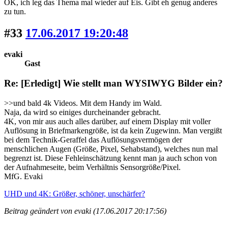
OK, ich leg das Thema mal wieder auf Eis. Gibt eh genug anderes
zu tun.
#33
17.06.2017 19:20:48
evaki
Gast
Re: [Erledigt] Wie stellt man WYSIWYG Bilder ein?
>>und bald 4k Videos. Mit dem Handy im Wald.
Naja, da wird so einiges durcheinander gebracht.
4K, von mir aus auch alles darüber, auf einem Display mit voller
Auflösung in Briefmarkengröße, ist da kein Zugewinn. Man vergißt
bei dem Technik-Geraffel das Auflösungsvermögen der
menschlichen Augen (Größe, Pixel, Sehabstand), welches nun mal
begrenzt ist. Diese Fehleinschätzung kennt man ja auch schon von
der Aufnahmeseite, beim Verhältnis Sensorgröße/Pixel.
MfG. Evaki
UHD und 4K: Größer, schöner, unschärfer?
Beitrag geändert von evaki (17.06.2017 20:17:56)