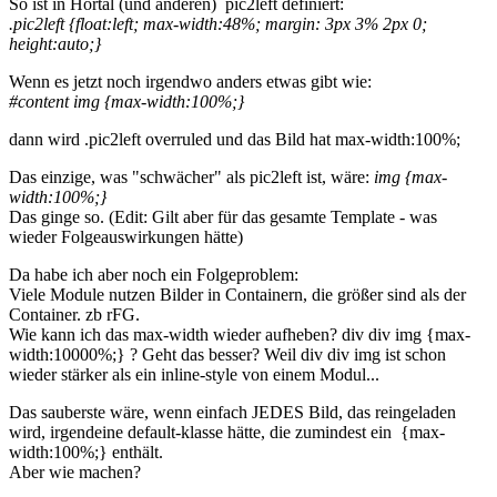
So ist in Hortal (und anderen) pic2left definiert:
.pic2left {float:left; max-width:48%; margin: 3px 3% 2px 0;
height:auto;}
Wenn es jetzt noch irgendwo anders etwas gibt wie:
#content img {max-width:100%;}
dann wird .pic2left overruled und das Bild hat max-width:100%;
Das einzige, was "schwächer" als pic2left ist, wäre:
img {max-
width:100%;}
Das ginge so. (Edit: Gilt aber für das gesamte Template - was
wieder Folgeauswirkungen hätte)
Da habe ich aber noch ein Folgeproblem:
Viele Module nutzen Bilder in Containern, die größer sind als der
Container. zb rFG.
Wie kann ich das max-width wieder aufheben? div div img {max-
width:10000%;} ? Geht das besser? Weil div div img ist schon
wieder stärker als ein inline-style von einem Modul...
Das sauberste wäre, wenn einfach JEDES Bild, das reingeladen
wird, irgendeine default-klasse hätte, die zumindest ein {max-
width:100%;} enthält.
Aber wie machen?