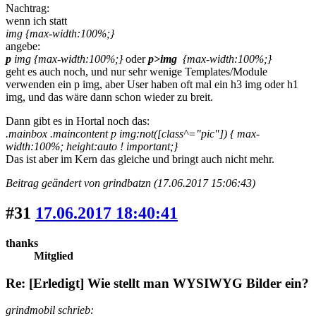
Nachtrag:
wenn ich statt
img {max-width:100%;}
angebe:
p
img {max-width:100%;}
oder
p>img
{max-width:100%;}
geht es auch noch, und nur sehr wenige Templates/Module
verwenden ein p img, aber User haben oft mal ein h3 img oder h1
img, und das wäre dann schon wieder zu breit.
Dann gibt es in Hortal noch das:
.mainbox .maincontent p img:not([class^="pic"]) { max-
width:100%; height:auto ! important;}
Das ist aber im Kern das gleiche und bringt auch nicht mehr.
Beitrag geändert von grindbatzn (17.06.2017 15:06:43)
#31
17.06.2017 18:40:41
thanks
Mitglied
Re: [Erledigt] Wie stellt man WYSIWYG Bilder ein?
grindmobil schrieb: