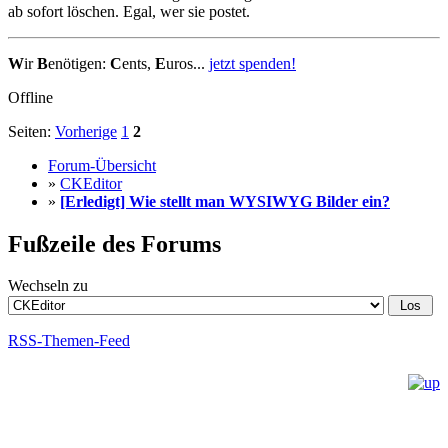
ab sofort löschen. Egal, wer sie postet.
W
ir
B
enötigen:
C
ents,
E
uros...
jetzt spenden!
Offline
Seiten:
Vorherige
1
2
Forum-Übersicht
»
CKEditor
»
[Erledigt] Wie stellt man WYSIWYG Bilder ein?
Fußzeile des Forums
Wechseln zu
RSS-Themen-Feed