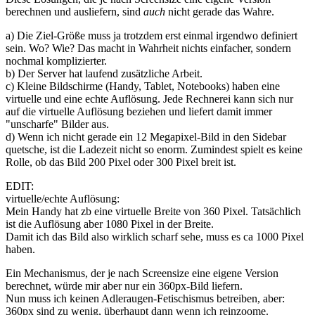
berechnen und ausliefern, sind
auch
nicht gerade das Wahre.
a) Die Ziel-Größe muss ja trotzdem erst einmal irgendwo definiert
sein. Wo? Wie? Das macht in Wahrheit nichts einfacher, sondern
nochmal komplizierter.
b) Der Server hat laufend zusätzliche Arbeit.
c) Kleine Bildschirme (Handy, Tablet, Notebooks) haben eine
virtuelle und eine echte Auflösung. Jede Rechnerei kann sich nur
auf die virtuelle Auflösung beziehen und liefert damit immer
"unscharfe" Bilder aus.
d) Wenn ich nicht gerade ein 12 Megapixel-Bild in den Sidebar
quetsche, ist die Ladezeit nicht so enorm. Zumindest spielt es keine
Rolle, ob das Bild 200 Pixel oder 300 Pixel breit ist.
EDIT:
virtuelle/echte Auflösung:
Mein Handy hat zb eine virtuelle Breite von 360 Pixel. Tatsächlich
ist die Auflösung aber 1080 Pixel in der Breite.
Damit ich das Bild also wirklich scharf sehe, muss es ca 1000 Pixel
haben.
Ein Mechanismus, der je nach Screensize eine eigene Version
berechnet, würde mir aber nur ein 360px-Bild liefern.
Nun muss ich keinen Adleraugen-Fetischismus betreiben, aber:
360px sind zu wenig, überhaupt dann wenn ich reinzoome.