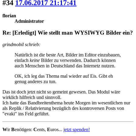
#34
17.06.2017 21:17:41
florian
Administrator
Re: [Erledigt] Wie stellt man WYSIWYG Bilder ein?
grindmobil schrieb:
Natürlich ist die beste Art, Bilder im Editor einzubauen,
einfach
keine
Bilder zu verwenden. Dadurch können
auch Menschen in Deutschland das Internetz nutzen.
OK, ich leg das Thema mal wieder auf Eis. Gibt eh
genug anderes zu tun.
Das ist doch jetzt nicht so gemeint gewesen. Das Modul wäre
wirklich hilfreich und sinnvoll.
Ich hatte das Bandbreitenthema heute Morgen im wesentlichen nur
als Replik / Relativierung bezüglich des kontroversen Posts von
"evaki" ins Feld geführt.
W
ir
B
enötigen:
C
ents,
E
uros...
jetzt spenden!