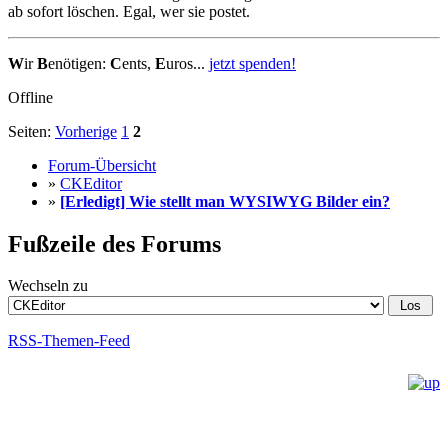
ab sofort löschen. Egal, wer sie postet.
W
ir
B
enötigen:
C
ents,
E
uros...
jetzt spenden!
Offline
Seiten:
Vorherige
1
2
Forum-Übersicht
»
CKEditor
»
[Erledigt] Wie stellt man WYSIWYG Bilder ein?
Fußzeile des Forums
Wechseln zu
RSS-Themen-Feed