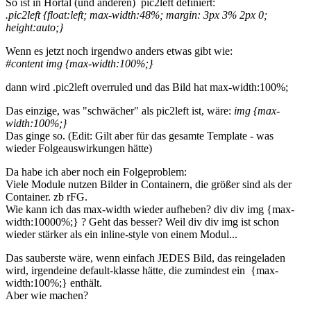
So ist in Hortal (und anderen) pic2left definiert:
.pic2left {float:left; max-width:48%; margin: 3px 3% 2px 0;
height:auto;}
Wenn es jetzt noch irgendwo anders etwas gibt wie:
#content img {max-width:100%;}
dann wird .pic2left overruled und das Bild hat max-width:100%;
Das einzige, was "schwächer" als pic2left ist, wäre:
img {max-
width:100%;}
Das ginge so. (Edit: Gilt aber für das gesamte Template - was
wieder Folgeauswirkungen hätte)
Da habe ich aber noch ein Folgeproblem:
Viele Module nutzen Bilder in Containern, die größer sind als der
Container. zb rFG.
Wie kann ich das max-width wieder aufheben? div div img {max-
width:10000%;} ? Geht das besser? Weil div div img ist schon
wieder stärker als ein inline-style von einem Modul...
Das sauberste wäre, wenn einfach JEDES Bild, das reingeladen
wird, irgendeine default-klasse hätte, die zumindest ein {max-
width:100%;} enthält.
Aber wie machen?