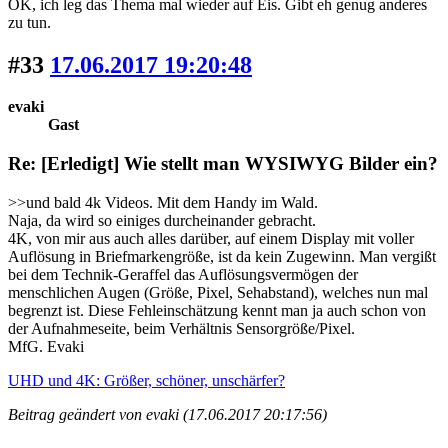
OK, ich leg das Thema mal wieder auf Eis. Gibt eh genug anderes
zu tun.
#33
17.06.2017 19:20:48
evaki
Gast
Re: [Erledigt] Wie stellt man WYSIWYG Bilder ein?
>>und bald 4k Videos. Mit dem Handy im Wald.
Naja, da wird so einiges durcheinander gebracht.
4K, von mir aus auch alles darüber, auf einem Display mit voller
Auflösung in Briefmarkengröße, ist da kein Zugewinn. Man vergißt
bei dem Technik-Geraffel das Auflösungsvermögen der
menschlichen Augen (Größe, Pixel, Sehabstand), welches nun mal
begrenzt ist. Diese Fehleinschätzung kennt man ja auch schon von
der Aufnahmeseite, beim Verhältnis Sensorgröße/Pixel.
MfG. Evaki
UHD und 4K: Größer, schöner, unschärfer?
Beitrag geändert von evaki (17.06.2017 20:17:56)