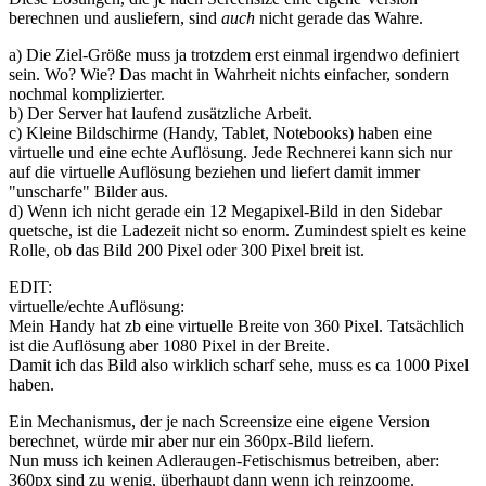
berechnen und ausliefern, sind
auch
nicht gerade das Wahre.
a) Die Ziel-Größe muss ja trotzdem erst einmal irgendwo definiert
sein. Wo? Wie? Das macht in Wahrheit nichts einfacher, sondern
nochmal komplizierter.
b) Der Server hat laufend zusätzliche Arbeit.
c) Kleine Bildschirme (Handy, Tablet, Notebooks) haben eine
virtuelle und eine echte Auflösung. Jede Rechnerei kann sich nur
auf die virtuelle Auflösung beziehen und liefert damit immer
"unscharfe" Bilder aus.
d) Wenn ich nicht gerade ein 12 Megapixel-Bild in den Sidebar
quetsche, ist die Ladezeit nicht so enorm. Zumindest spielt es keine
Rolle, ob das Bild 200 Pixel oder 300 Pixel breit ist.
EDIT:
virtuelle/echte Auflösung:
Mein Handy hat zb eine virtuelle Breite von 360 Pixel. Tatsächlich
ist die Auflösung aber 1080 Pixel in der Breite.
Damit ich das Bild also wirklich scharf sehe, muss es ca 1000 Pixel
haben.
Ein Mechanismus, der je nach Screensize eine eigene Version
berechnet, würde mir aber nur ein 360px-Bild liefern.
Nun muss ich keinen Adleraugen-Fetischismus betreiben, aber:
360px sind zu wenig, überhaupt dann wenn ich reinzoome.