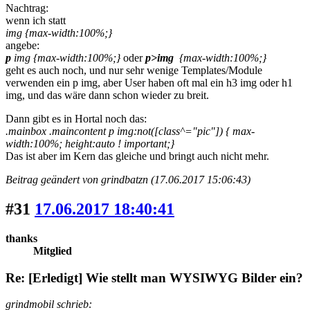
Nachtrag:
wenn ich statt
img {max-width:100%;}
angebe:
p
img {max-width:100%;}
oder
p>img
{max-width:100%;}
geht es auch noch, und nur sehr wenige Templates/Module
verwenden ein p img, aber User haben oft mal ein h3 img oder h1
img, und das wäre dann schon wieder zu breit.
Dann gibt es in Hortal noch das:
.mainbox .maincontent p img:not([class^="pic"]) { max-
width:100%; height:auto ! important;}
Das ist aber im Kern das gleiche und bringt auch nicht mehr.
Beitrag geändert von grindbatzn (17.06.2017 15:06:43)
#31
17.06.2017 18:40:41
thanks
Mitglied
Re: [Erledigt] Wie stellt man WYSIWYG Bilder ein?
grindmobil schrieb: