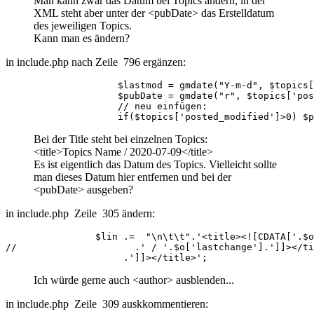
Man kann zwar das Datum bei Topics ändern, in der
XML steht aber unter der <pubDate> das Erstelldatum
des jeweiligen Topics.
Kann man es ändern?
in include.php nach Zeile 796 ergänzen:
                    $lastmod = gmdate("Y-m-d", $topics[
                    $pubDate = gmdate("r", $topics['pos
                    // neu einfügen:

                    if($topics['posted_modified']>0) $p
Bei der Title steht bei einzelnen Topics:
<title>Topics Name / 2020-07-09</title>
Es ist eigentlich das Datum des Topics. Vielleicht sollte
man dieses Datum hier entfernen und bei der
<pubDate> ausgeben?
in include.php Zeile 305 ändern:
                $lin .=  "\n\t\t".'<title><![CDATA['.$o
//                     .' / '.$o['lastchange'].']]></ti
                     .']]></title>';
Ich würde gerne auch <author> ausblenden...
in include.php Zeile 309 auskkommentieren: