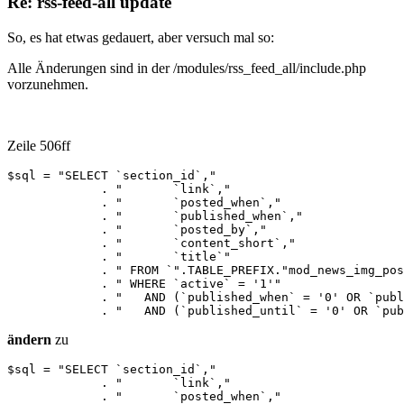
Re: rss-feed-all update
So, es hat etwas gedauert, aber versuch mal so:
Alle Änderungen sind in der /modules/rss_feed_all/include.php
vorzunehmen.
Zeile 506ff
$sql = "SELECT `section_id`,"

             . "       `link`,"

             . "       `posted_when`,"

             . "       `published_when`,"

             . "       `posted_by`,"

             . "       `content_short`,"

             . "       `title`"					  

             . " FROM `".TABLE_PREFIX."mod_news_img_pos
             . " WHERE `active` = '1'"

             . "   AND (`published_when` = '0' OR `publ
             . "   AND (`published_until` = '0' OR `pub
ändern
zu
$sql = "SELECT `section_id`,"

             . "       `link`,"

             . "       `posted_when`,"
