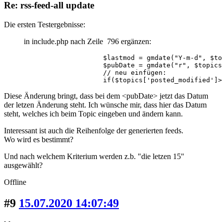
Re: rss-feed-all update
Die ersten Testergebnisse:
in include.php nach Zeile 796 ergänzen:
                    $lastmod = gmdate("Y-m-d", $to
                    $pubDate = gmdate("r", $topics
                    // neu einfügen:

                    if($topics['posted_modified']>
Diese Änderung bringt, dass bei dem <pubDate> jetzt das Datum
der letzen Änderung steht. Ich wünsche mir, dass hier das Datum
steht, welches ich beim Topic eingeben und ändern kann.
Interessant ist auch die Reihenfolge der generierten feeds.
Wo wird es bestimmt?
Und nach welchem Kriterium werden z.b. "die letzen 15"
ausgewählt?
Offline
#9
15.07.2020 14:07:49