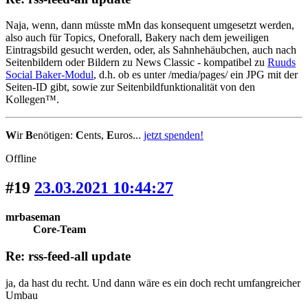
Naja, wenn, dann müsste mMn das konsequent umgesetzt werden,
also auch für Topics, Oneforall, Bakery nach dem jeweiligen
Eintragsbild gesucht werden, oder, als Sahnhehäubchen, auch nach
Seitenbildern oder Bildern zu News Classic - kompatibel zu
Ruuds
Social Baker-Modul
, d.h. ob es unter /media/pages/ ein JPG mit der
Seiten-ID gibt, sowie zur Seitenbildfunktionalität von den
Kollegen™.
W
ir
B
enötigen:
C
ents,
E
uros...
jetzt spenden!
Offline
#19
23.03.2021 10:44:27
mrbaseman
Core-Team
Re: rss-feed-all update
ja, da hast du recht. Und dann wäre es ein doch recht umfangreicher
Umbau