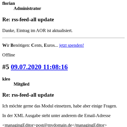
florian
Administrator
Re: rss-feed-all update
Danke, Eintrag im AOR ist aktualisiert.
W
ir
B
enötigen:
C
ents,
E
uros...
jetzt spenden!
Offline
#5
09.07.2020 11:08:16
kleo
Mitglied
Re: rss-feed-all update
Ich möchte gerne das Modul einsetzen, habe aber einige Fragen.
In der XML Ausgabe steht unter anderem die Email-Adresse
<managingEditor>post@mydomain.de</managingEditor>