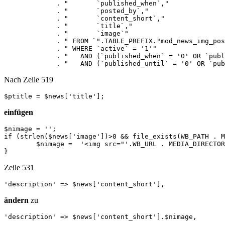
             . "       `published_when`,"

             . "       `posted_by`,"

             . "       `content_short`,"

             . "       `title`,"

   	     . "       `image`"

             . " FROM `".TABLE_PREFIX."mod_news_img_pos
             . " WHERE `active` = '1'"

             . "   AND (`published_when` = '0' OR `publ
             . "   AND (`published_until` = '0' OR `pub
Nach Zeile 519
$ptitle = $news['title'];
einfügen
$nimage = '';

if (strlen($news['image'])>0 && file_exists(WB_PATH . M
	$nimage =  '<img src="'.WB_URL . MEDIA_DIRECTORY . '/.news_img/'.$news['image'].'" alt="'.$ptitle.'">';

}
Zeile 531
'description' => $news['content_short'],
ändern
zu
'description' => $news['content_short'].$nimage,