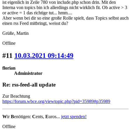
ist eigenlich in Zeile 780 von include.php schon drin. Mit den
Interna von topics bin ich allerdings nicht wirklich fit. Ob active > 3
or active = 1 das richtige tut... hmm....
Aber wenn bei dir so eine große Rolle spielt, dass Topics selbst auch
einen rss Feed mitbringt, weisst du?
Grüße, Martin
Offline
#11
10.03.2021 09:14:49
florian
Administrator
Re: rss-feed-all update
Zur Beachtung
https://forum.wbce.org/viewtopic.php?pid=35989#p35989
W
ir
B
enötigen:
C
ents,
E
uros...
jetzt spenden!
Offline