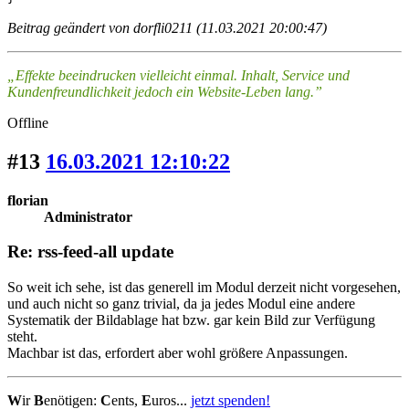
Beitrag geändert von dorfli0211 (11.03.2021 20:00:47)
„Effekte beeindrucken vielleicht einmal. Inhalt, Service und
Kundenfreundlichkeit jedoch ein Website-Leben lang.”
Offline
#13
16.03.2021 12:10:22
florian
Administrator
Re: rss-feed-all update
So weit ich sehe, ist das generell im Modul derzeit nicht vorgesehen,
und auch nicht so ganz trivial, da ja jedes Modul eine andere
Systematik der Bildablage hat bzw. gar kein Bild zur Verfügung
steht.
Machbar ist das, erfordert aber wohl größere Anpassungen.
W
ir
B
enötigen:
C
ents,
E
uros...
jetzt spenden!