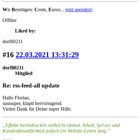
W
ir
B
enötigen:
C
ents,
E
uros...
jetzt spenden!
Offline
Liked by:
dorfli0211
#16
22.03.2021 13:31:29
dorfli0211
Mitglied
Re: rss-feed-all update
Hallo Florian,
suuuuper, klaptt hervorragend.
Vielen Dank für Deine super Hilfe.
„Effekte beeindrucken vielleicht einmal. Inhalt, Service und
Kundenfreundlichkeit jedoch ein Website-Leben lang.”