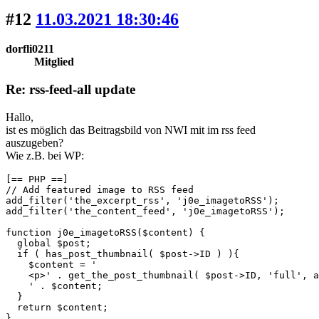
#12
11.03.2021 18:30:46
dorfli0211
Mitglied
Re: rss-feed-all update
Hallo,
ist es möglich das Beitragsbild von NWI mit im rss feed
auszugeben?
Wie z.B. bei WP:
[== PHP ==]

// Add featured image to RSS feed

add_filter('the_excerpt_rss', 'j0e_imagetoRSS');

add_filter('the_content_feed', 'j0e_imagetoRSS');

function j0e_imagetoRSS($content) {

  global $post;

  if ( has_post_thumbnail( $post->ID ) ){

    $content = '

    <p>' . get_the_post_thumbnail( $post->ID, 'full', a
    ' . $content;

  }

  return $content;

}