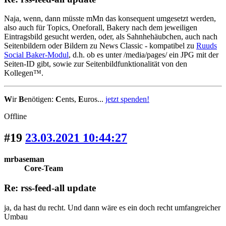
Naja, wenn, dann müsste mMn das konsequent umgesetzt werden,
also auch für Topics, Oneforall, Bakery nach dem jeweiligen
Eintragsbild gesucht werden, oder, als Sahnhehäubchen, auch nach
Seitenbildern oder Bildern zu News Classic - kompatibel zu
Ruuds
Social Baker-Modul
, d.h. ob es unter /media/pages/ ein JPG mit der
Seiten-ID gibt, sowie zur Seitenbildfunktionalität von den
Kollegen™.
W
ir
B
enötigen:
C
ents,
E
uros...
jetzt spenden!
Offline
#19
23.03.2021 10:44:27
mrbaseman
Core-Team
Re: rss-feed-all update
ja, da hast du recht. Und dann wäre es ein doch recht umfangreicher
Umbau