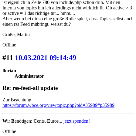
ist eigenlich in Zeile 780 von include.php schon drin. Mit den
Interna von topics bin ich allerdings nicht wirklich fit. Ob active > 3
or active = 1 das richtige tut... hmm....
Aber wenn bei dir so eine große Rolle spielt, dass Topics selbst auch
einen rss Feed mitbringt, weisst du?
Grüße, Martin
Offline
#11
10.03.2021 09:14:49
florian
Administrator
Re: rss-feed-all update
Zur Beachtung
https://forum.wbce.org/viewtopic.php?pid=35989#p35989
W
ir
B
enötigen:
C
ents,
E
uros...
jetzt spenden!
Offline