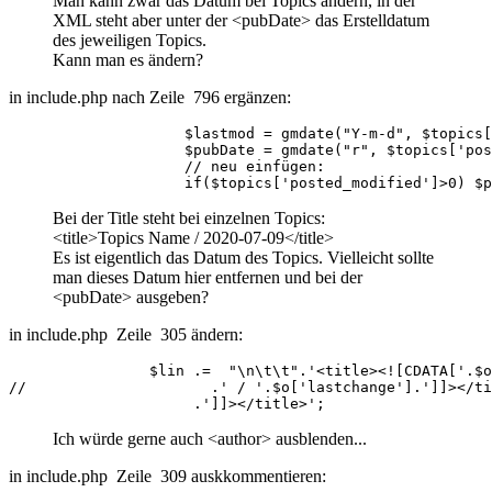
Man kann zwar das Datum bei Topics ändern, in der
XML steht aber unter der <pubDate> das Erstelldatum
des jeweiligen Topics.
Kann man es ändern?
in include.php nach Zeile 796 ergänzen:
                    $lastmod = gmdate("Y-m-d", $topics[
                    $pubDate = gmdate("r", $topics['pos
                    // neu einfügen:

                    if($topics['posted_modified']>0) $p
Bei der Title steht bei einzelnen Topics:
<title>Topics Name / 2020-07-09</title>
Es ist eigentlich das Datum des Topics. Vielleicht sollte
man dieses Datum hier entfernen und bei der
<pubDate> ausgeben?
in include.php Zeile 305 ändern:
                $lin .=  "\n\t\t".'<title><![CDATA['.$o
//                     .' / '.$o['lastchange'].']]></ti
                     .']]></title>';
Ich würde gerne auch <author> ausblenden...
in include.php Zeile 309 auskkommentieren: