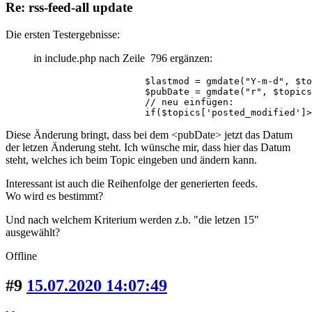
Re: rss-feed-all update
Die ersten Testergebnisse:
in include.php nach Zeile 796 ergänzen:
                    $lastmod = gmdate("Y-m-d", $to
                    $pubDate = gmdate("r", $topics
                    // neu einfügen:

                    if($topics['posted_modified']>
Diese Änderung bringt, dass bei dem <pubDate> jetzt das Datum
der letzen Änderung steht. Ich wünsche mir, dass hier das Datum
steht, welches ich beim Topic eingeben und ändern kann.
Interessant ist auch die Reihenfolge der generierten feeds.
Wo wird es bestimmt?
Und nach welchem Kriterium werden z.b. "die letzen 15"
ausgewählt?
Offline
#9
15.07.2020 14:07:49