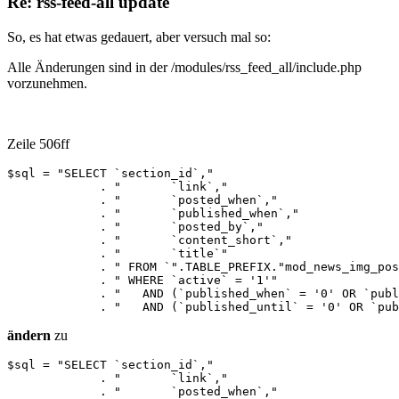
Re: rss-feed-all update
So, es hat etwas gedauert, aber versuch mal so:
Alle Änderungen sind in der /modules/rss_feed_all/include.php
vorzunehmen.
Zeile 506ff
$sql = "SELECT `section_id`,"

             . "       `link`,"

             . "       `posted_when`,"

             . "       `published_when`,"

             . "       `posted_by`,"

             . "       `content_short`,"

             . "       `title`"					  

             . " FROM `".TABLE_PREFIX."mod_news_img_pos
             . " WHERE `active` = '1'"

             . "   AND (`published_when` = '0' OR `publ
             . "   AND (`published_until` = '0' OR `pub
ändern
zu
$sql = "SELECT `section_id`,"

             . "       `link`,"

             . "       `posted_when`,"
