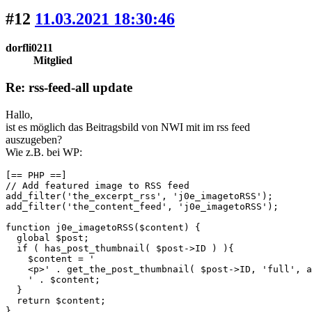
#12
11.03.2021 18:30:46
dorfli0211
Mitglied
Re: rss-feed-all update
Hallo,
ist es möglich das Beitragsbild von NWI mit im rss feed
auszugeben?
Wie z.B. bei WP:
[== PHP ==]

// Add featured image to RSS feed

add_filter('the_excerpt_rss', 'j0e_imagetoRSS');

add_filter('the_content_feed', 'j0e_imagetoRSS');

function j0e_imagetoRSS($content) {

  global $post;

  if ( has_post_thumbnail( $post->ID ) ){

    $content = '

    <p>' . get_the_post_thumbnail( $post->ID, 'full', a
    ' . $content;

  }

  return $content;

}