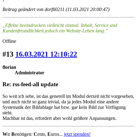
Beitrag geändert von dorfli0211 (11.03.2021 20:00:47)
„Effekte beeindrucken vielleicht einmal. Inhalt, Service und
Kundenfreundlichkeit jedoch ein Website-Leben lang.”
Offline
#13
16.03.2021 12:10:22
florian
Administrator
Re: rss-feed-all update
So weit ich sehe, ist das generell im Modul derzeit nicht vorgesehen,
und auch nicht so ganz trivial, da ja jedes Modul eine andere
Systematik der Bildablage hat bzw. gar kein Bild zur Verfügung
steht.
Machbar ist das, erfordert aber wohl größere Anpassungen.
W
ir
B
enötigen:
C
ents,
E
uros...
jetzt spenden!