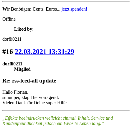
W
ir
B
enötigen:
C
ents,
E
uros...
jetzt spenden!
Offline
Liked by:
dorfli0211
#16
22.03.2021 13:31:29
dorfli0211
Mitglied
Re: rss-feed-all update
Hallo Florian,
suuuuper, klaptt hervorragend.
Vielen Dank für Deine super Hilfe.
„Effekte beeindrucken vielleicht einmal. Inhalt, Service und
Kundenfreundlichkeit jedoch ein Website-Leben lang.”