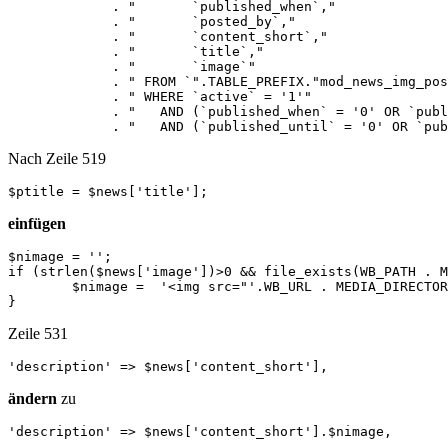
             . "       `published_when`,"

             . "       `posted_by`,"

             . "       `content_short`,"

             . "       `title`,"

   	     . "       `image`"

             . " FROM `".TABLE_PREFIX."mod_news_img_pos
             . " WHERE `active` = '1'"

             . "   AND (`published_when` = '0' OR `publ
             . "   AND (`published_until` = '0' OR `pub
Nach Zeile 519
$ptitle = $news['title'];
einfügen
$nimage = '';

if (strlen($news['image'])>0 && file_exists(WB_PATH . M
	$nimage =  '<img src="'.WB_URL . MEDIA_DIRECTORY . '/.news_img/'.$news['image'].'" alt="'.$ptitle.'">';

}
Zeile 531
'description' => $news['content_short'],
ändern
zu
'description' => $news['content_short'].$nimage,