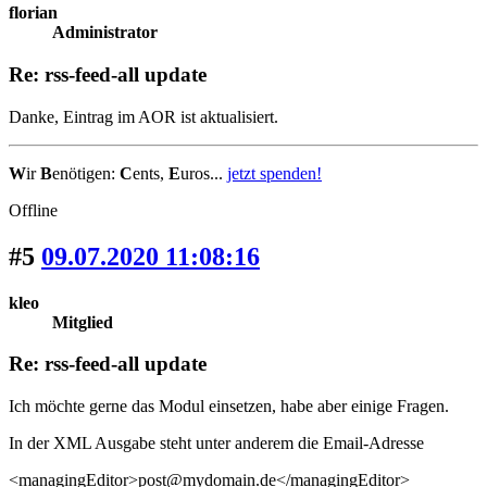
florian
Administrator
Re: rss-feed-all update
Danke, Eintrag im AOR ist aktualisiert.
W
ir
B
enötigen:
C
ents,
E
uros...
jetzt spenden!
Offline
#5
09.07.2020 11:08:16
kleo
Mitglied
Re: rss-feed-all update
Ich möchte gerne das Modul einsetzen, habe aber einige Fragen.
In der XML Ausgabe steht unter anderem die Email-Adresse
<managingEditor>post@mydomain.de</managingEditor>