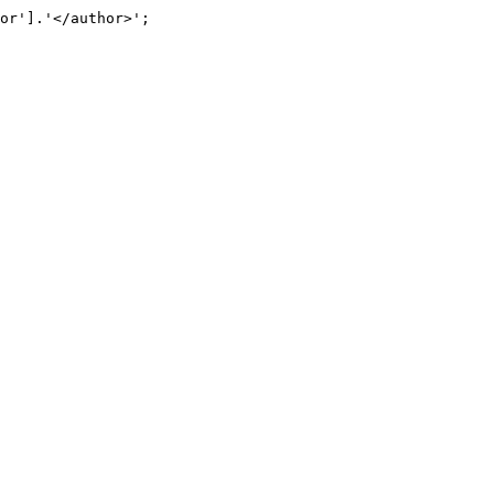
or'].'</author>';