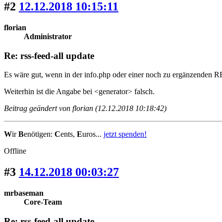
#2
12.12.2018 10:15:11
florian
Administrator
Re: rss-feed-all update
Es wäre gut, wenn in der info.php oder einer noch zu ergänzende
Weiterhin ist die Angabe bei <generator> falsch.
Beitrag geändert von florian (12.12.2018 10:18:42)
W
ir
B
enötigen:
C
ents,
E
uros...
jetzt spenden!
Offline
#3
14.12.2018 00:03:27
mrbaseman
Core-Team
Re: rss-feed-all update