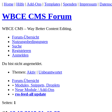
|
Home
|
Hilfe
|
Add-Ons
|
Templates
|
Spenden
|
Impressum
|
Datensc
WBCE CMS Forum
WBCE CMS – Way Better Content Editing.
Forum-Übersicht
Nutzungsbedingungen
Suche
Registrieren
Anmelden
Du bist nicht angemeldet.
Themen:
Aktiv
|
Unbeantwortet
Forum-Übersicht
»
Modules, Snippets, Droplets
»
Neue Module / Add-Ons
»
rss-feed-all update
Seiten:
1