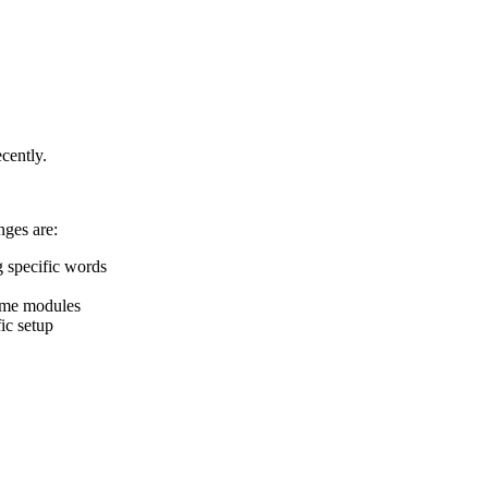
cently.
nges are:
 specific words
me modules
c setup