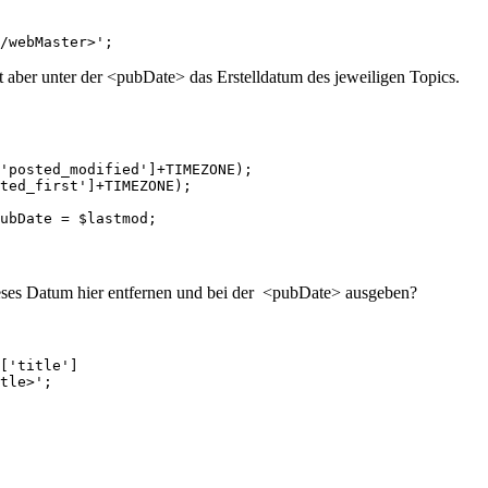
/webMaster>';
aber unter der <pubDate> das Erstelldatum des jeweiligen Topics.
'posted_modified']+TIMEZONE);

ted_first']+TIMEZONE);

ubDate = $lastmod;
 dieses Datum hier entfernen und bei der <pubDate> ausgeben?
['title']

tle>';
