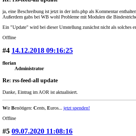
ja, eine Beschreibung ist jetzt in der info.php als Kommentar enthalte
Außerdem gabs bei WB wohl Probleme mit Modulen die Bindestriche im 
Ein "Update" wird bei dieser Umstellung zunächst nicht als solches erka
Offline
#4
14.12.2018 09:16:25
florian
Administrator
Re: rss-feed-all update
Danke, Eintrag im AOR ist aktualisiert.
W
ir
B
enötigen:
C
ents,
E
uros...
jetzt spenden!
Offline
#5
09.07.2020 11:08:16