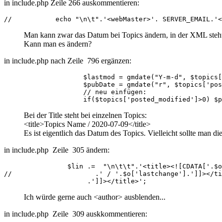
in include.php Zeile 266 auskommentieren:
//           echo "\n\t".'<webMaster>'. SERVER_EMAIL.'<
Man kann zwar das Datum bei Topics ändern, in der XML steht 
Kann man es ändern?
in include.php nach Zeile 796 ergänzen:
                    $lastmod = gmdate("Y-m-d", $topics[
                    $pubDate = gmdate("r", $topics['pos
                    // neu einfügen:

                    if($topics['posted_modified']>0) $p
Bei der Title steht bei einzelnen Topics:
<title>Topics Name / 2020-07-09</title>
Es ist eigentlich das Datum des Topics. Vielleicht sollte man
in include.php Zeile 305 ändern:
                $lin .=  "\n\t\t".'<title><![CDATA['.$o
//                     .' / '.$o['lastchange'].']]></ti
                     .']]></title>';
Ich würde gerne auch <author> ausblenden...
in include.php Zeile 309 auskkommentieren: