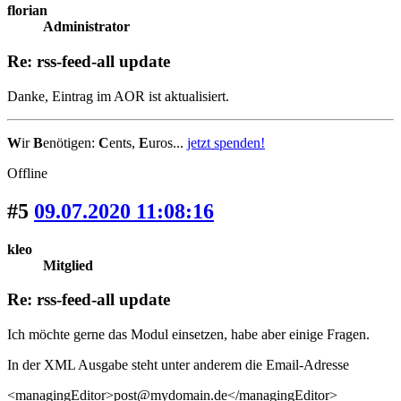
florian
Administrator
Re: rss-feed-all update
Danke, Eintrag im AOR ist aktualisiert.
W
ir
B
enötigen:
C
ents,
E
uros...
jetzt spenden!
Offline
#5
09.07.2020 11:08:16
kleo
Mitglied
Re: rss-feed-all update
Ich möchte gerne das Modul einsetzen, habe aber einige Fragen.
In der XML Ausgabe steht unter anderem die Email-Adresse
<managingEditor>post@mydomain.de</managingEditor>