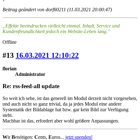
Beitrag geändert von dorfli0211 (11.03.2021 20:00:47)
„Effekte beeindrucken vielleicht einmal. Inhalt, Service und
Kundenfreundlichkeit jedoch ein Website-Leben lang.”
Offline
#13
16.03.2021 12:10:22
florian
Administrator
Re: rss-feed-all update
So weit ich sehe, ist das generell im Modul derzeit nicht vorgesehen,
und auch nicht so ganz trivial, da ja jedes Modul eine andere
Systematik der Bildablage hat bzw. gar kein Bild zur Verfügung
steht.
Machbar ist das, erfordert aber wohl größere Anpassungen.
W
ir
B
enötigen:
C
ents,
E
uros...
jetzt spenden!