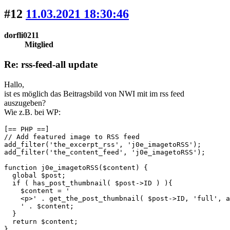
#12
11.03.2021 18:30:46
dorfli0211
Mitglied
Re: rss-feed-all update
Hallo,
ist es möglich das Beitragsbild von NWI mit im rss feed
auszugeben?
Wie z.B. bei WP:
[== PHP ==]

// Add featured image to RSS feed

add_filter('the_excerpt_rss', 'j0e_imagetoRSS');

add_filter('the_content_feed', 'j0e_imagetoRSS');

function j0e_imagetoRSS($content) {

  global $post;

  if ( has_post_thumbnail( $post->ID ) ){

    $content = '

    <p>' . get_the_post_thumbnail( $post->ID, 'full', a
    ' . $content;

  }

  return $content;

}