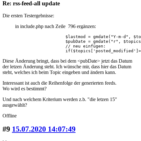
Re: rss-feed-all update
Die ersten Testergebnisse:
in include.php nach Zeile 796 ergänzen:
                    $lastmod = gmdate("Y-m-d", $to
                    $pubDate = gmdate("r", $topics
                    // neu einfügen:

                    if($topics['posted_modified']>
Diese Änderung bringt, dass bei dem <pubDate> jetzt das Datum
der letzen Änderung steht. Ich wünsche mir, dass hier das Datum
steht, welches ich beim Topic eingeben und ändern kann.
Interessant ist auch die Reihenfolge der generierten feeds.
Wo wird es bestimmt?
Und nach welchem Kriterium werden z.b. "die letzen 15"
ausgewählt?
Offline
#9
15.07.2020 14:07:49