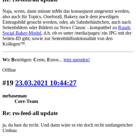
Naja, wenn, dann müsste mMn das konsequent umgesetzt werden,
also auch für Topics, Oneforall, Bakery nach dem jeweiligen
Eintragsbild gesucht werden, oder, als Sahnhehäubchen, auch nach
Seitenbildern oder Bildern zu News Classic - kompatibel zu
Ruuds
Social Baker-Modul
, d.h. ob es unter /media/pages/ ein JPG mit der
Seiten-ID gibt, sowie zur Seitenbildfunktionalität von den
Kollegen™.
W
ir
B
enötigen:
C
ents,
E
uros...
jetzt spenden!
Offline
#19
23.03.2021 10:44:27
mrbaseman
Core-Team
Re: rss-feed-all update
ja, da hast du recht. Und dann wäre es ein doch recht umfangreicher
Umbau