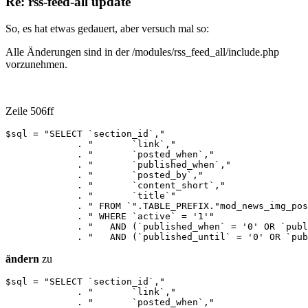
Re: rss-feed-all update
So, es hat etwas gedauert, aber versuch mal so:
Alle Änderungen sind in der /modules/rss_feed_all/include.php
vorzunehmen.
Zeile 506ff
$sql = "SELECT `section_id`,"

             . "       `link`,"

             . "       `posted_when`,"

             . "       `published_when`,"

             . "       `posted_by`,"

             . "       `content_short`,"

             . "       `title`"					  

             . " FROM `".TABLE_PREFIX."mod_news_img_pos
             . " WHERE `active` = '1'"

             . "   AND (`published_when` = '0' OR `publ
             . "   AND (`published_until` = '0' OR `pub
ändern
zu
$sql = "SELECT `section_id`,"

             . "       `link`,"

             . "       `posted_when`,"
