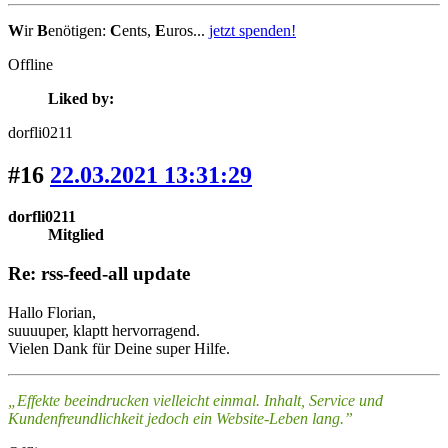
W
ir
B
enötigen:
C
ents,
E
uros...
jetzt spenden!
Offline
Liked by:
dorfli0211
#16
22.03.2021 13:31:29
dorfli0211
Mitglied
Re: rss-feed-all update
Hallo Florian,
suuuuper, klaptt hervorragend.
Vielen Dank für Deine super Hilfe.
„Effekte beeindrucken vielleicht einmal. Inhalt, Service und
Kundenfreundlichkeit jedoch ein Website-Leben lang.”