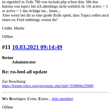
ist eigenlich in Zeile 780 von include.php schon drin. Mit den
Interna von topics bin ich allerdings nicht wirklich fit. Ob active > 3
or active = 1 das richtige tut... hmm....
Aber wenn bei dir so eine große Rolle spielt, dass Topics selbst auch
einen rss Feed mitbringt, weisst du?
Grüße, Martin
Offline
#11
10.03.2021 09:14:49
florian
Administrator
Re: rss-feed-all update
Zur Beachtung
https://forum.wbce.org/viewtopic.php?pid=35989#p35989
W
ir
B
enötigen:
C
ents,
E
uros...
jetzt spenden!
Offline