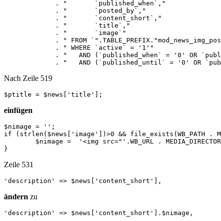
             . "       `published_when`,"

             . "       `posted_by`,"

             . "       `content_short`,"

             . "       `title`,"

   	     . "       `image`"

             . " FROM `".TABLE_PREFIX."mod_news_img_pos
             . " WHERE `active` = '1'"

             . "   AND (`published_when` = '0' OR `publ
             . "   AND (`published_until` = '0' OR `pub
Nach Zeile 519
$ptitle = $news['title'];
einfügen
$nimage = '';

if (strlen($news['image'])>0 && file_exists(WB_PATH . M
	$nimage =  '<img src="'.WB_URL . MEDIA_DIRECTORY . '/.news_img/'.$news['image'].'" alt="'.$ptitle.'">';

}
Zeile 531
'description' => $news['content_short'],
ändern
zu
'description' => $news['content_short'].$nimage,