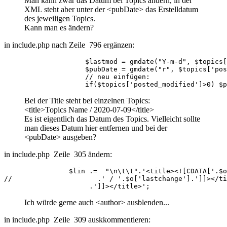
Man kann zwar das Datum bei Topics ändern, in der
XML steht aber unter der <pubDate> das Erstelldatum
des jeweiligen Topics.
Kann man es ändern?
in include.php nach Zeile 796 ergänzen:
                    $lastmod = gmdate("Y-m-d", $topics[
                    $pubDate = gmdate("r", $topics['pos
                    // neu einfügen:

                    if($topics['posted_modified']>0) $p
Bei der Title steht bei einzelnen Topics:
<title>Topics Name / 2020-07-09</title>
Es ist eigentlich das Datum des Topics. Vielleicht sollte
man dieses Datum hier entfernen und bei der
<pubDate> ausgeben?
in include.php Zeile 305 ändern:
                $lin .=  "\n\t\t".'<title><![CDATA['.$o
//                     .' / '.$o['lastchange'].']]></ti
                     .']]></title>';
Ich würde gerne auch <author> ausblenden...
in include.php Zeile 309 auskkommentieren: