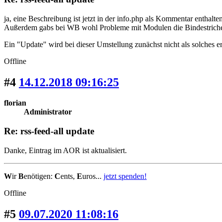
ja, eine Beschreibung ist jetzt in der info.php als Kommentar enthalte
Außerdem gabs bei WB wohl Probleme mit Modulen die Bindestriche im 
Ein "Update" wird bei dieser Umstellung zunächst nicht als solches erka
Offline
#4
14.12.2018 09:16:25
florian
Administrator
Re: rss-feed-all update
Danke, Eintrag im AOR ist aktualisiert.
W
ir
B
enötigen:
C
ents,
E
uros...
jetzt spenden!
Offline
#5
09.07.2020 11:08:16