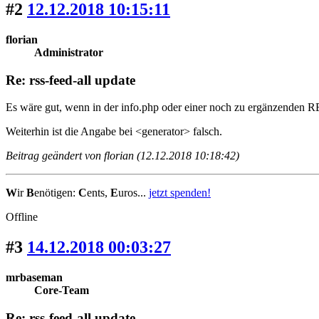
#2
12.12.2018 10:15:11
florian
Administrator
Re: rss-feed-all update
Es wäre gut, wenn in der info.php oder einer noch zu ergänzende
Weiterhin ist die Angabe bei <generator> falsch.
Beitrag geändert von florian (12.12.2018 10:18:42)
W
ir
B
enötigen:
C
ents,
E
uros...
jetzt spenden!
Offline
#3
14.12.2018 00:03:27
mrbaseman
Core-Team
Re: rss-feed-all update