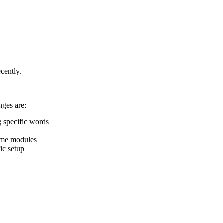
cently.
nges are:
 specific words
me modules
c setup