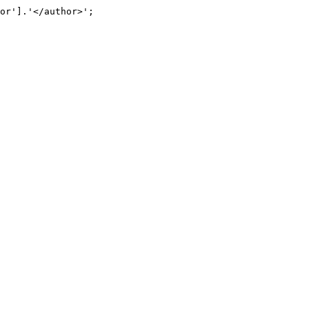
or'].'</author>';