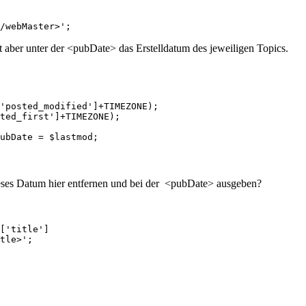
/webMaster>';
aber unter der <pubDate> das Erstelldatum des jeweiligen Topics.
'posted_modified']+TIMEZONE);

ted_first']+TIMEZONE);

ubDate = $lastmod;
 dieses Datum hier entfernen und bei der <pubDate> ausgeben?
['title']

tle>';
