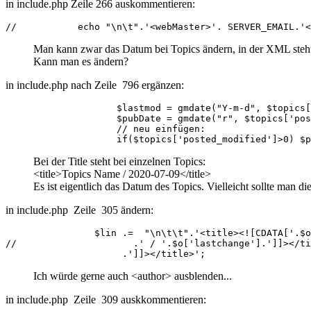
in include.php Zeile 266 auskommentieren:
//           echo "\n\t".'<webMaster>'. SERVER_EMAIL.'<
Man kann zwar das Datum bei Topics ändern, in der XML steht 
Kann man es ändern?
in include.php nach Zeile 796 ergänzen:
                    $lastmod = gmdate("Y-m-d", $topics[
                    $pubDate = gmdate("r", $topics['pos
                    // neu einfügen:

                    if($topics['posted_modified']>0) $p
Bei der Title steht bei einzelnen Topics:
<title>Topics Name / 2020-07-09</title>
Es ist eigentlich das Datum des Topics. Vielleicht sollte man
in include.php Zeile 305 ändern:
                $lin .=  "\n\t\t".'<title><![CDATA['.$o
//                     .' / '.$o['lastchange'].']]></ti
                     .']]></title>';
Ich würde gerne auch <author> ausblenden...
in include.php Zeile 309 auskkommentieren: