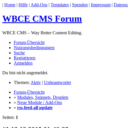
|
Home
|
Hilfe
|
Add-Ons
|
Templates
|
Spenden
|
Impressum
|
Datensc
WBCE CMS Forum
WBCE CMS – Way Better Content Editing.
Forum-Übersicht
Nutzungsbedingungen
Suche
Registrieren
Anmelden
Du bist nicht angemeldet.
Themen:
Aktiv
|
Unbeantwortet
Forum-Übersicht
»
Modules, Snippets, Droplets
»
Neue Module / Add-Ons
»
rss-feed-all update
Seiten:
1