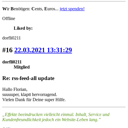
W
ir
B
enötigen:
C
ents,
E
uros...
jetzt spenden!
Offline
Liked by:
dorfli0211
#16
22.03.2021 13:31:29
dorfli0211
Mitglied
Re: rss-feed-all update
Hallo Florian,
suuuuper, klaptt hervorragend.
Vielen Dank für Deine super Hilfe.
„Effekte beeindrucken vielleicht einmal. Inhalt, Service und
Kundenfreundlichkeit jedoch ein Website-Leben lang.”