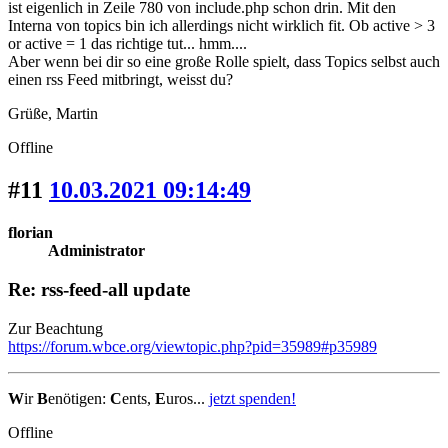
ist eigenlich in Zeile 780 von include.php schon drin. Mit den
Interna von topics bin ich allerdings nicht wirklich fit. Ob active > 3
or active = 1 das richtige tut... hmm....
Aber wenn bei dir so eine große Rolle spielt, dass Topics selbst auch
einen rss Feed mitbringt, weisst du?
Grüße, Martin
Offline
#11
10.03.2021 09:14:49
florian
Administrator
Re: rss-feed-all update
Zur Beachtung
https://forum.wbce.org/viewtopic.php?pid=35989#p35989
W
ir
B
enötigen:
C
ents,
E
uros...
jetzt spenden!
Offline