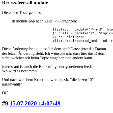
Re: rss-feed-all update
Die ersten Testergebnisse:
in include.php nach Zeile 796 ergänzen:
                    $lastmod = gmdate("Y-m-d", $to
                    $pubDate = gmdate("r", $topics
                    // neu einfügen:

                    if($topics['posted_modified']>
Diese Änderung bringt, dass bei dem <pubDate> jetzt das Datum
der letzen Änderung steht. Ich wünsche mir, dass hier das Datum
steht, welches ich beim Topic eingeben und ändern kann.
Interessant ist auch die Reihenfolge der generierten feeds.
Wo wird es bestimmt?
Und nach welchem Kriterium werden z.b. "die letzen 15"
ausgewählt?
Offline
#9
15.07.2020 14:07:49