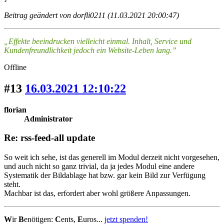
Beitrag geändert von dorfli0211 (11.03.2021 20:00:47)
„Effekte beeindrucken vielleicht einmal. Inhalt, Service und
Kundenfreundlichkeit jedoch ein Website-Leben lang.”
Offline
#13
16.03.2021 12:10:22
florian
Administrator
Re: rss-feed-all update
So weit ich sehe, ist das generell im Modul derzeit nicht vorgesehen,
und auch nicht so ganz trivial, da ja jedes Modul eine andere
Systematik der Bildablage hat bzw. gar kein Bild zur Verfügung
steht.
Machbar ist das, erfordert aber wohl größere Anpassungen.
W
ir
B
enötigen:
C
ents,
E
uros...
jetzt spenden!