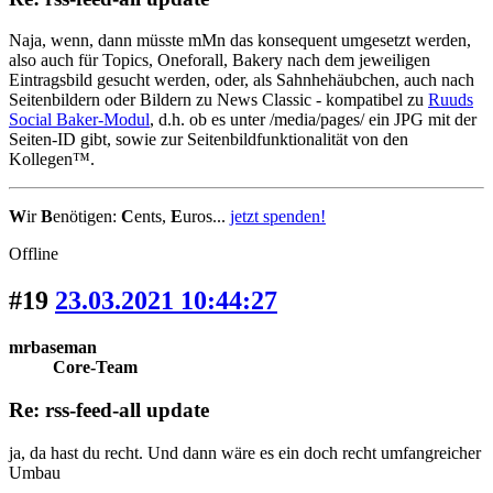
Naja, wenn, dann müsste mMn das konsequent umgesetzt werden,
also auch für Topics, Oneforall, Bakery nach dem jeweiligen
Eintragsbild gesucht werden, oder, als Sahnhehäubchen, auch nach
Seitenbildern oder Bildern zu News Classic - kompatibel zu
Ruuds
Social Baker-Modul
, d.h. ob es unter /media/pages/ ein JPG mit der
Seiten-ID gibt, sowie zur Seitenbildfunktionalität von den
Kollegen™.
W
ir
B
enötigen:
C
ents,
E
uros...
jetzt spenden!
Offline
#19
23.03.2021 10:44:27
mrbaseman
Core-Team
Re: rss-feed-all update
ja, da hast du recht. Und dann wäre es ein doch recht umfangreicher
Umbau