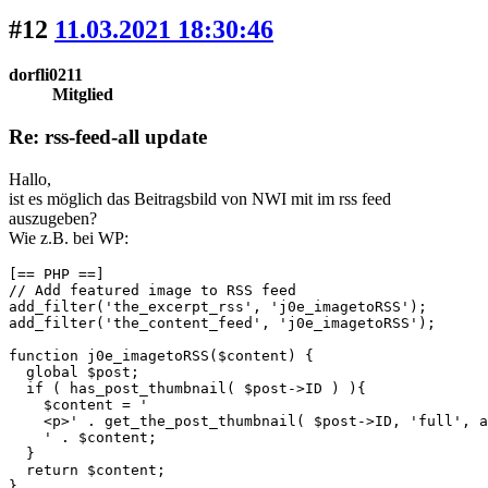
#12
11.03.2021 18:30:46
dorfli0211
Mitglied
Re: rss-feed-all update
Hallo,
ist es möglich das Beitragsbild von NWI mit im rss feed
auszugeben?
Wie z.B. bei WP:
[== PHP ==]

// Add featured image to RSS feed

add_filter('the_excerpt_rss', 'j0e_imagetoRSS');

add_filter('the_content_feed', 'j0e_imagetoRSS');

function j0e_imagetoRSS($content) {

  global $post;

  if ( has_post_thumbnail( $post->ID ) ){

    $content = '

    <p>' . get_the_post_thumbnail( $post->ID, 'full', a
    ' . $content;

  }

  return $content;

}