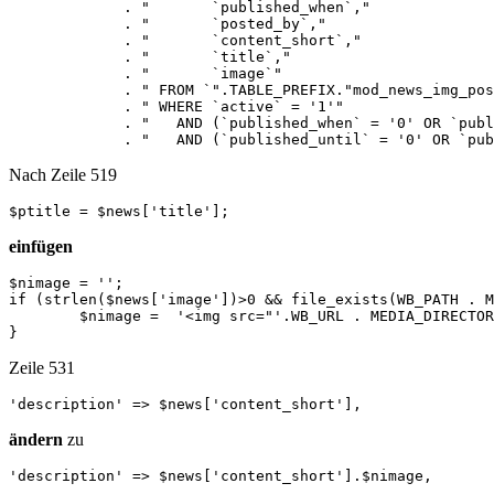
             . "       `published_when`,"

             . "       `posted_by`,"

             . "       `content_short`,"

             . "       `title`,"

   	     . "       `image`"

             . " FROM `".TABLE_PREFIX."mod_news_img_pos
             . " WHERE `active` = '1'"

             . "   AND (`published_when` = '0' OR `publ
             . "   AND (`published_until` = '0' OR `pub
Nach Zeile 519
$ptitle = $news['title'];
einfügen
$nimage = '';

if (strlen($news['image'])>0 && file_exists(WB_PATH . M
	$nimage =  '<img src="'.WB_URL . MEDIA_DIRECTORY . '/.news_img/'.$news['image'].'" alt="'.$ptitle.'">';

}
Zeile 531
'description' => $news['content_short'],
ändern
zu
'description' => $news['content_short'].$nimage,