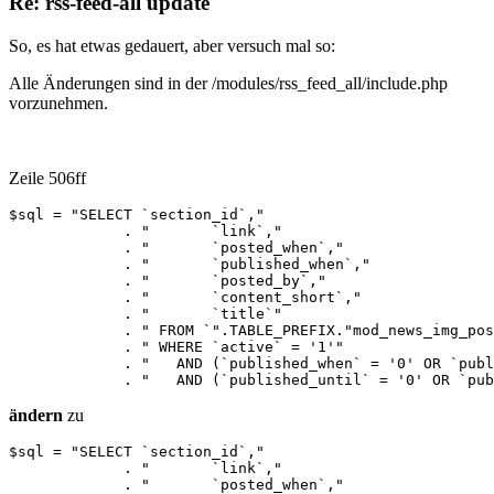
Re: rss-feed-all update
So, es hat etwas gedauert, aber versuch mal so:
Alle Änderungen sind in der /modules/rss_feed_all/include.php
vorzunehmen.
Zeile 506ff
$sql = "SELECT `section_id`,"

             . "       `link`,"

             . "       `posted_when`,"

             . "       `published_when`,"

             . "       `posted_by`,"

             . "       `content_short`,"

             . "       `title`"					  

             . " FROM `".TABLE_PREFIX."mod_news_img_pos
             . " WHERE `active` = '1'"

             . "   AND (`published_when` = '0' OR `publ
             . "   AND (`published_until` = '0' OR `pub
ändern
zu
$sql = "SELECT `section_id`,"

             . "       `link`,"

             . "       `posted_when`,"
