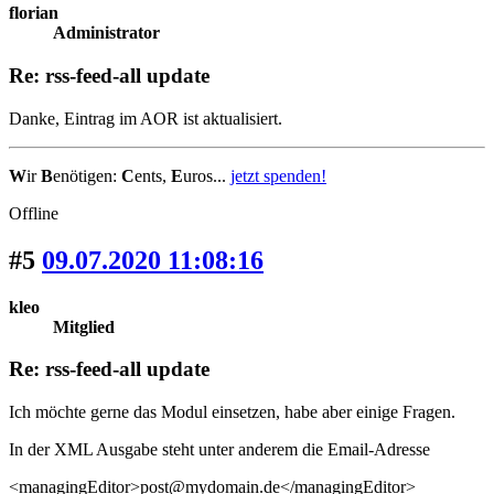
florian
Administrator
Re: rss-feed-all update
Danke, Eintrag im AOR ist aktualisiert.
W
ir
B
enötigen:
C
ents,
E
uros...
jetzt spenden!
Offline
#5
09.07.2020 11:08:16
kleo
Mitglied
Re: rss-feed-all update
Ich möchte gerne das Modul einsetzen, habe aber einige Fragen.
In der XML Ausgabe steht unter anderem die Email-Adresse
<managingEditor>post@mydomain.de</managingEditor>