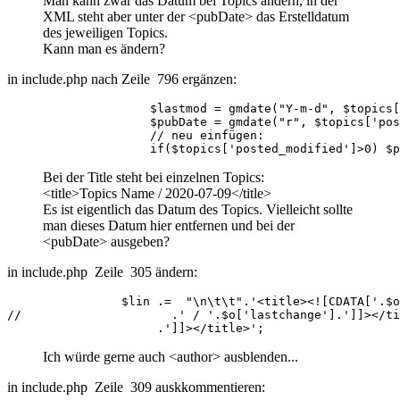
Man kann zwar das Datum bei Topics ändern, in der
XML steht aber unter der <pubDate> das Erstelldatum
des jeweiligen Topics.
Kann man es ändern?
in include.php nach Zeile 796 ergänzen:
                    $lastmod = gmdate("Y-m-d", $topics[
                    $pubDate = gmdate("r", $topics['pos
                    // neu einfügen:

                    if($topics['posted_modified']>0) $p
Bei der Title steht bei einzelnen Topics:
<title>Topics Name / 2020-07-09</title>
Es ist eigentlich das Datum des Topics. Vielleicht sollte
man dieses Datum hier entfernen und bei der
<pubDate> ausgeben?
in include.php Zeile 305 ändern:
                $lin .=  "\n\t\t".'<title><![CDATA['.$o
//                     .' / '.$o['lastchange'].']]></ti
                     .']]></title>';
Ich würde gerne auch <author> ausblenden...
in include.php Zeile 309 auskkommentieren: