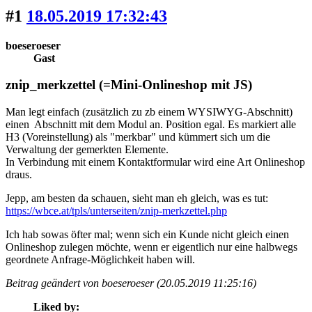
#1
18.05.2019 17:32:43
boeseroeser
Gast
znip_merkzettel (=Mini-Onlineshop mit JS)
Man legt einfach (zusätzlich zu zb einem WYSIWYG-Abschnitt)
einen Abschnitt mit dem Modul an. Position egal. Es markiert alle
H3 (Voreinstellung) als "merkbar" und kümmert sich um die
Verwaltung der gemerkten Elemente.
In Verbindung mit einem Kontaktformular wird eine Art Onlineshop
draus.
Jepp, am besten da schauen, sieht man eh gleich, was es tut:
https://wbce.at/tpls/unterseiten/znip-merkzettel.php
Ich hab sowas öfter mal; wenn sich ein Kunde nicht gleich einen
Onlineshop zulegen möchte, wenn er eigentlich nur eine halbwegs
geordnete Anfrage-Möglichkeit haben will.
Beitrag geändert von boeseroeser (20.05.2019 11:25:16)
Liked by: