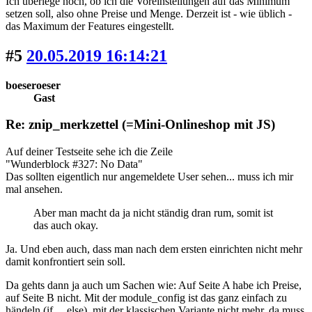
Ich überlege noch, ob ich die Voreinstellungen auf das Minimum
setzen soll, also ohne Preise und Menge. Derzeit ist - wie üblich -
das Maximum der Features eingestellt.
#5
20.05.2019 16:14:21
boeseroeser
Gast
Re: znip_merkzettel (=Mini-Onlineshop mit JS)
Auf deiner Testseite sehe ich die Zeile
"Wunderblock #327: No Data"
Das sollten eigentlich nur angemeldete User sehen... muss ich mir
mal ansehen.
Aber man macht da ja nicht ständig dran rum, somit ist
das auch okay.
Ja. Und eben auch, dass man nach dem ersten einrichten nicht mehr
damit konfrontiert sein soll.
Da gehts dann ja auch um Sachen wie: Auf Seite A habe ich Preise,
auf Seite B nicht. Mit der module_config ist das ganz einfach zu
händeln (if ... else), mit der klassischen Variante nicht mehr, da muss