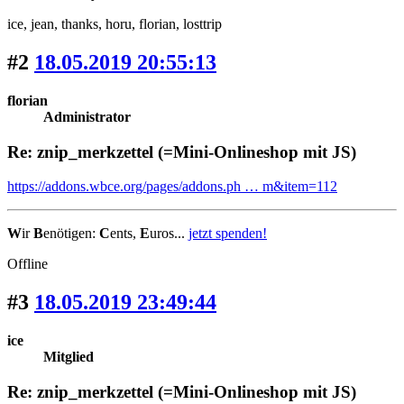
ice
, jean
, thanks
, horu
, florian
, losttrip
#2
18.05.2019 20:55:13
florian
Administrator
Re: znip_merkzettel (=Mini-Onlineshop mit JS)
https://addons.wbce.org/pages/addons.ph … m&item=112
W
ir
B
enötigen:
C
ents,
E
uros...
jetzt spenden!
Offline
#3
18.05.2019 23:49:44
ice
Mitglied
Re: znip_merkzettel (=Mini-Onlineshop mit JS)