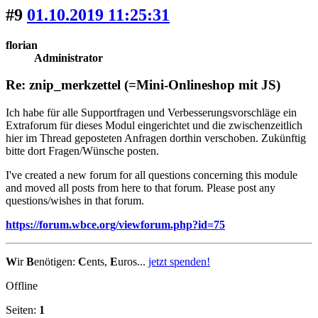
#9
01.10.2019 11:25:31
florian
Administrator
Re: znip_merkzettel (=Mini-Onlineshop mit JS)
Ich habe für alle Supportfragen und Verbesserungsvorschläge ein
Extraforum für dieses Modul eingerichtet und die zwischenzeitlich
hier im Thread geposteten Anfragen dorthin verschoben. Zukünftig
bitte dort Fragen/Wünsche posten.
I've created a new forum for all questions concerning this module
and moved all posts from here to that forum. Please post any
questions/wishes in that forum.
https://forum.wbce.org/viewforum.php?id=75
W
ir
B
enötigen:
C
ents,
E
uros...
jetzt spenden!
Offline
Seiten:
1