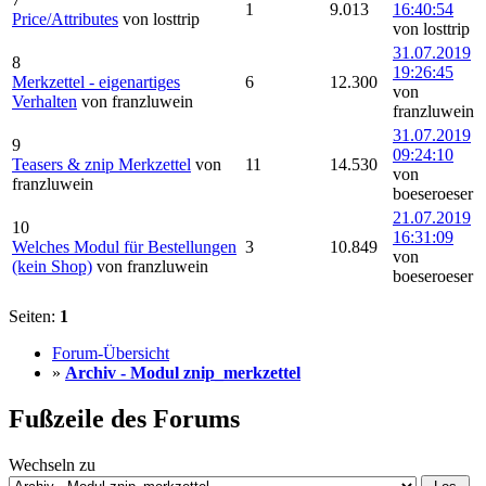
1
9.013
16:40:54
Price/Attributes
von losttrip
von losttrip
31.07.2019
8
19:26:45
Merkzettel - eigenartiges
6
12.300
von
Verhalten
von franzluwein
franzluwein
31.07.2019
9
09:24:10
Teasers & znip Merkzettel
von
11
14.530
von
franzluwein
boeseroeser
21.07.2019
10
16:31:09
Welches Modul für Bestellungen
3
10.849
von
(kein Shop)
von franzluwein
boeseroeser
Seiten:
1
Forum-Übersicht
»
Archiv - Modul znip_merkzettel
Fußzeile des Forums
Wechseln zu