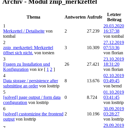
Archiv - Modul znip_merkzettel
Letzter
Thema
Antworten
Aufrufe
Beitrag
1
20.03.2020
Merkzettel / Detailseite
von
2
27.239
16:37:38
tombal
von tombal
2
27.12.2019
znip_merkzettel: Merkzettel
3
10.309
07:53:36
öffnet sich nicht.
von torsten
von florian
3
23.10.2019
Fragen zu Installation und
26
27.421
18:31:20
Konfiguration
von ice
[
1
2
]
von florian
4
02.10.2019
Data storage / persistence after
8
13.676
03:49:45
submitting an order
von losttrip
von bernd
5
01.10.2019
[solved] page output / form data
0
8.724
03:41:45
configuration
von losttrip
von losttrip
6
30.09.2019
[solved] customizing the frontend
2
10.196
03:28:27
output
von losttrip
von losttrip
29.09.2019
7