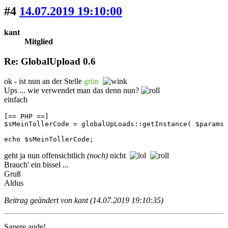
#4
14.07.2019 19:10:00
kant
Mitglied
Re: GlobalUpload 0.6
ok - ist nun an der Stelle
grün
Ups ... wie verwendet man das denn nun?
einfach
[== PHP ==]

$sMeinTollerCode = globalUpLoads::getInstance( $params 
echo $sMeinTollerCode;
geht ja nun offensichtlich
(noch)
nicht
Brauch' ein bissel ...
Gruß
Aldus
Beitrag geändert von kant (14.07.2019 19:10:35)
Sapere aude!