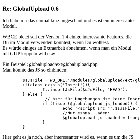
Re: GlobalUpload 0.6
Ich habe mir das einmal kurz angeschaut und es ist ein interessantes
Modul.
WBCE bietet seit der Version 1.4 einige interessante Features, die
Du im Modul verwenden könntest, wenn Du wolltest.
Es würde einiges an Extraarbeit abnehmen, wenn man ein Modul
mit GUP koppeln will usw.
Ein Beispiel: globalupload/ext/globalupload.php
Man könnte das JS so einbinden:
	$sJsFile = WB_URL.'/modules/globalupload/ext/globalupload.js';

	if(class_exists('Insert')){

		I::insertJsFile($sJsFile, 'HEAD');

	} else {

                 // hier für Umgebungen die keine Inser
		if (!isset($globalupload_js_loaded)) {

			echo '<script src="'.$sJsFile.'" type="text/javascript"></script>';

			//Nur einmal laden:

			$globalupload_js_loaded = true;

		}

	}	
Hier geht es ja noch, aber interessanter wird es, wenn es um die JS