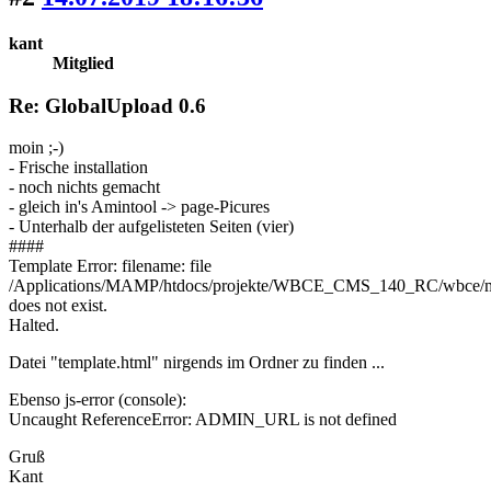
kant
Mitglied
Re: GlobalUpload 0.6
moin ;-)
- Frische installation
- noch nichts gemacht
- gleich in's Amintool -> page-Picures
- Unterhalb der aufgelisteten Seiten (vier)
####
Template Error: filename: file
/Applications/MAMP/htdocs/projekte/WBCE_CMS_140_RC/wbce/mod
does not exist.
Halted.
Datei "template.html" nirgends im Ordner zu finden ...
Ebenso js-error (console):
Uncaught ReferenceError: ADMIN_URL is not defined
Gruß
Kant