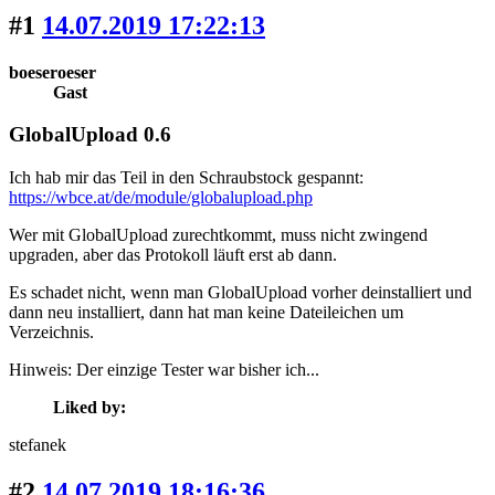
#1
14.07.2019 17:22:13
boeseroeser
Gast
GlobalUpload 0.6
Ich hab mir das Teil in den Schraubstock gespannt:
https://wbce.at/de/module/globalupload.php
Wer mit GlobalUpload zurechtkommt, muss nicht zwingend
upgraden, aber das Protokoll läuft erst ab dann.
Es schadet nicht, wenn man GlobalUpload vorher deinstalliert und
dann neu installiert, dann hat man keine Dateileichen um
Verzeichnis.
Hinweis: Der einzige Tester war bisher ich...
Liked by:
stefanek
#2
14.07.2019 18:16:36