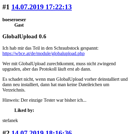
#1
14.07.2019 17:22:13
boeseroeser
Gast
GlobalUpload 0.6
Ich hab mir das Teil in den Schraubstock gespannt:
https://wbce.at/de/module/globalupload.php
Wer mit GlobalUpload zurechtkommt, muss nicht zwingend
upgraden, aber das Protokoll läuft erst ab dann.
Es schadet nicht, wenn man GlobalUpload vorher deinstalliert und
dann neu installiert, dann hat man keine Dateileichen um
Verzeichnis.
Hinweis: Der einzige Tester war bisher ich...
Liked by:
stefanek
#2
14.07.2019 18:16:36