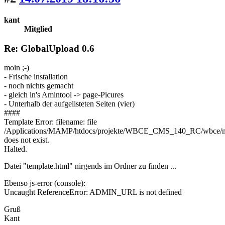
kant
Mitglied
Re: GlobalUpload 0.6
moin ;-)
- Frische installation
- noch nichts gemacht
- gleich in's Amintool -> page-Picures
- Unterhalb der aufgelisteten Seiten (vier)
####
Template Error: filename: file
/Applications/MAMP/htdocs/projekte/WBCE_CMS_140_RC/wbce/mod
does not exist.
Halted.
Datei "template.html" nirgends im Ordner zu finden ...
Ebenso js-error (console):
Uncaught ReferenceError: ADMIN_URL is not defined
Gruß
Kant