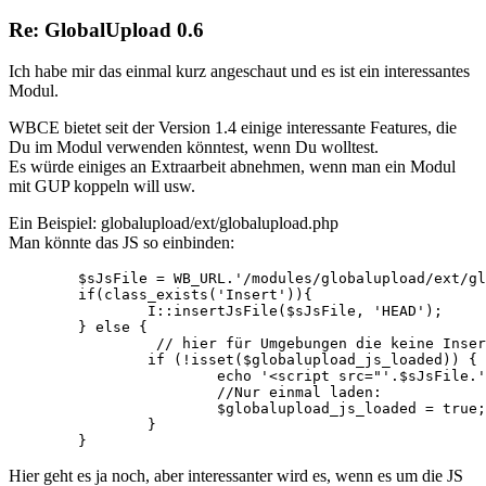
Re: GlobalUpload 0.6
Ich habe mir das einmal kurz angeschaut und es ist ein interessantes
Modul.
WBCE bietet seit der Version 1.4 einige interessante Features, die
Du im Modul verwenden könntest, wenn Du wolltest.
Es würde einiges an Extraarbeit abnehmen, wenn man ein Modul
mit GUP koppeln will usw.
Ein Beispiel: globalupload/ext/globalupload.php
Man könnte das JS so einbinden:
	$sJsFile = WB_URL.'/modules/globalupload/ext/globalupload.js';

	if(class_exists('Insert')){

		I::insertJsFile($sJsFile, 'HEAD');

	} else {

                 // hier für Umgebungen die keine Inser
		if (!isset($globalupload_js_loaded)) {

			echo '<script src="'.$sJsFile.'" type="text/javascript"></script>';

			//Nur einmal laden:

			$globalupload_js_loaded = true;

		}

	}	
Hier geht es ja noch, aber interessanter wird es, wenn es um die JS