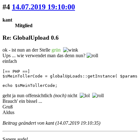
#4
14.07.2019 19:10:00
kant
Mitglied
Re: GlobalUpload 0.6
ok - ist nun an der Stelle
grün
Ups ... wie verwendet man das denn nun?
einfach
[== PHP ==]

$sMeinTollerCode = globalUpLoads::getInstance( $params 
echo $sMeinTollerCode;
geht ja nun offensichtlich
(noch)
nicht
Brauch' ein bissel ...
Gruß
Aldus
Beitrag geändert von kant (14.07.2019 19:10:35)
Sapere aude!