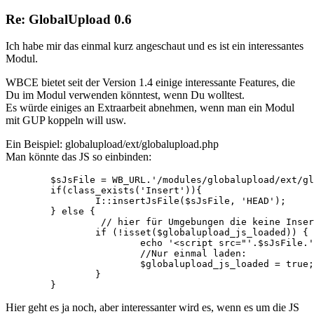
Re: GlobalUpload 0.6
Ich habe mir das einmal kurz angeschaut und es ist ein interessantes
Modul.
WBCE bietet seit der Version 1.4 einige interessante Features, die
Du im Modul verwenden könntest, wenn Du wolltest.
Es würde einiges an Extraarbeit abnehmen, wenn man ein Modul
mit GUP koppeln will usw.
Ein Beispiel: globalupload/ext/globalupload.php
Man könnte das JS so einbinden:
	$sJsFile = WB_URL.'/modules/globalupload/ext/globalupload.js';

	if(class_exists('Insert')){

		I::insertJsFile($sJsFile, 'HEAD');

	} else {

                 // hier für Umgebungen die keine Inser
		if (!isset($globalupload_js_loaded)) {

			echo '<script src="'.$sJsFile.'" type="text/javascript"></script>';

			//Nur einmal laden:

			$globalupload_js_loaded = true;

		}

	}	
Hier geht es ja noch, aber interessanter wird es, wenn es um die JS