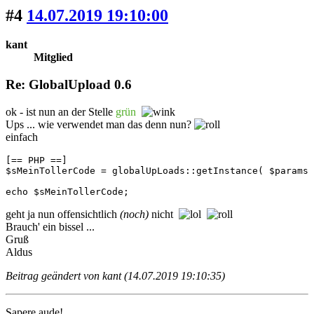
#4
14.07.2019 19:10:00
kant
Mitglied
Re: GlobalUpload 0.6
ok - ist nun an der Stelle
grün
Ups ... wie verwendet man das denn nun?
einfach
[== PHP ==]

$sMeinTollerCode = globalUpLoads::getInstance( $params 
echo $sMeinTollerCode;
geht ja nun offensichtlich
(noch)
nicht
Brauch' ein bissel ...
Gruß
Aldus
Beitrag geändert von kant (14.07.2019 19:10:35)
Sapere aude!