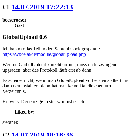
#1
14.07.2019 17:22:13
boeseroeser
Gast
GlobalUpload 0.6
Ich hab mir das Teil in den Schraubstock gespannt:
https://wbce.at/de/module/globalupload.php
Wer mit GlobalUpload zurechtkommt, muss nicht zwingend
upgraden, aber das Protokoll läuft erst ab dann.
Es schadet nicht, wenn man GlobalUpload vorher deinstalliert und
dann neu installiert, dann hat man keine Dateileichen um
Verzeichnis.
Hinweis: Der einzige Tester war bisher ich...
Liked by:
stefanek
#2
14.07.2019 18:16:36