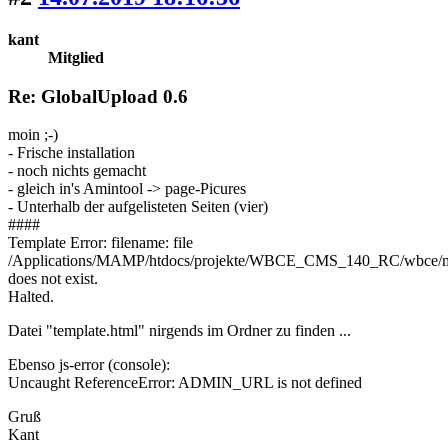
kant
Mitglied
Re: GlobalUpload 0.6
moin ;-)
- Frische installation
- noch nichts gemacht
- gleich in's Amintool -> page-Picures
- Unterhalb der aufgelisteten Seiten (vier)
####
Template Error: filename: file
/Applications/MAMP/htdocs/projekte/WBCE_CMS_140_RC/wbce/mod
does not exist.
Halted.
Datei "template.html" nirgends im Ordner zu finden ...
Ebenso js-error (console):
Uncaught ReferenceError: ADMIN_URL is not defined
Gruß
Kant