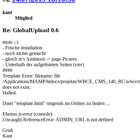
kant
Mitglied
Re: GlobalUpload 0.6
moin ;-)
- Frische installation
- noch nichts gemacht
- gleich in's Amintool -> page-Picures
- Unterhalb der aufgelisteten Seiten (vier)
####
Template Error: filename: file
/Applications/MAMP/htdocs/projekte/WBCE_CMS_140_RC/wbce/mod
does not exist.
Halted.
Datei "template.html" nirgends im Ordner zu finden ...
Ebenso js-error (console):
Uncaught ReferenceError: ADMIN_URL is not defined
Gruß
Kant