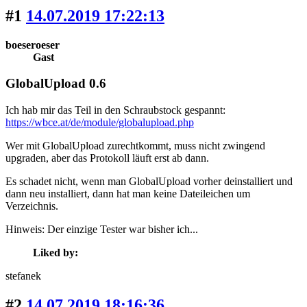
#1
14.07.2019 17:22:13
boeseroeser
Gast
GlobalUpload 0.6
Ich hab mir das Teil in den Schraubstock gespannt:
https://wbce.at/de/module/globalupload.php
Wer mit GlobalUpload zurechtkommt, muss nicht zwingend
upgraden, aber das Protokoll läuft erst ab dann.
Es schadet nicht, wenn man GlobalUpload vorher deinstalliert und
dann neu installiert, dann hat man keine Dateileichen um
Verzeichnis.
Hinweis: Der einzige Tester war bisher ich...
Liked by:
stefanek
#2
14.07.2019 18:16:36