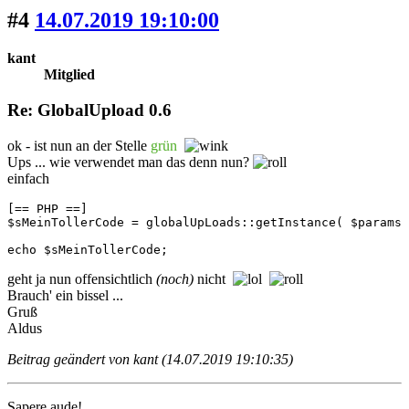
#4
14.07.2019 19:10:00
kant
Mitglied
Re: GlobalUpload 0.6
ok - ist nun an der Stelle
grün
Ups ... wie verwendet man das denn nun?
einfach
[== PHP ==]

$sMeinTollerCode = globalUpLoads::getInstance( $params 
echo $sMeinTollerCode;
geht ja nun offensichtlich
(noch)
nicht
Brauch' ein bissel ...
Gruß
Aldus
Beitrag geändert von kant (14.07.2019 19:10:35)
Sapere aude!