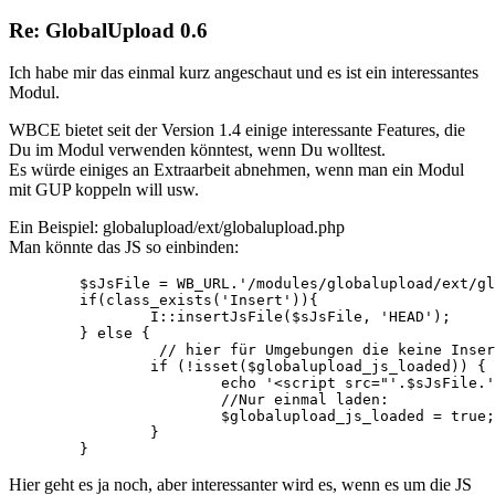
Re: GlobalUpload 0.6
Ich habe mir das einmal kurz angeschaut und es ist ein interessantes
Modul.
WBCE bietet seit der Version 1.4 einige interessante Features, die
Du im Modul verwenden könntest, wenn Du wolltest.
Es würde einiges an Extraarbeit abnehmen, wenn man ein Modul
mit GUP koppeln will usw.
Ein Beispiel: globalupload/ext/globalupload.php
Man könnte das JS so einbinden:
	$sJsFile = WB_URL.'/modules/globalupload/ext/globalupload.js';

	if(class_exists('Insert')){

		I::insertJsFile($sJsFile, 'HEAD');

	} else {

                 // hier für Umgebungen die keine Inser
		if (!isset($globalupload_js_loaded)) {

			echo '<script src="'.$sJsFile.'" type="text/javascript"></script>';

			//Nur einmal laden:

			$globalupload_js_loaded = true;

		}

	}	
Hier geht es ja noch, aber interessanter wird es, wenn es um die JS