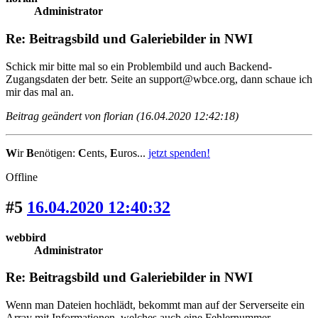
Administrator
Re: Beitragsbild und Galeriebilder in NWI
Schick mir bitte mal so ein Problembild und auch Backend-
Zugangsdaten der betr. Seite an support@wbce.org, dann schaue ich
mir das mal an.
Beitrag geändert von florian (16.04.2020 12:42:18)
W
ir
B
enötigen:
C
ents,
E
uros...
jetzt spenden!
Offline
#5
16.04.2020 12:40:32
webbird
Administrator
Re: Beitragsbild und Galeriebilder in NWI
Wenn man Dateien hochlädt, bekommt man auf der Serverseite ein
Array mit Informationen, welches auch eine Fehlernummer