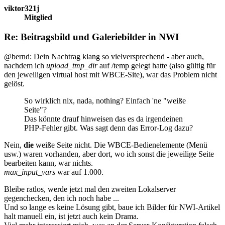
viktor321j
Mitglied
Re: Beitragsbild und Galeriebilder in NWI
@bernd: Dein Nachtrag klang so vielversprechend - aber auch,
nachdem ich
upload_tmp_dir
auf /temp gelegt hatte (also gültig für
den jeweiligen virtual host mit WBCE-Site), war das Problem nicht
gelöst.
So wirklich nix, nada, nothing? Einfach 'ne "weiße
Seite"?
Das könnte drauf hinweisen das es da irgendeinen
PHP-Fehler gibt. Was sagt denn das Error-Log dazu?
Nein,
die
weiße Seite nicht. Die WBCE-Bedienelemente (Menü
usw.) waren vorhanden, aber dort, wo ich sonst die jeweilige Seite
bearbeiten kann, war nichts.
max_input_vars
war auf 1.000.
Bleibe ratlos, werde jetzt mal den zweiten Lokalserver
gegenchecken, den ich noch habe ...
Und so lange es keine Lösung gibt, baue ich Bilder für NWI-Artikel
halt manuell ein, ist jetzt auch kein Drama.