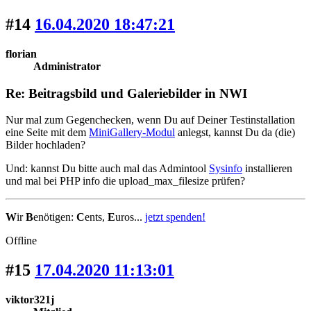
#14
16.04.2020 18:47:21
florian
Administrator
Re: Beitragsbild und Galeriebilder in NWI
Nur mal zum Gegenchecken, wenn Du auf Deiner Testinstallation
eine Seite mit dem
MiniGallery-Modul
anlegst, kannst Du da (die)
Bilder hochladen?
Und: kannst Du bitte auch mal das Admintool
Sysinfo
installieren
und mal bei PHP info die upload_max_filesize prüfen?
W
ir
B
enötigen:
C
ents,
E
uros...
jetzt spenden!
Offline
#15
17.04.2020 11:13:01
viktor321j