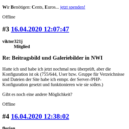
W
ir
B
enötigen:
C
ents,
E
uros...
jetzt spenden!
Offline
#3
16.04.2020 12:07:47
viktor321j
Mitglied
Re: Beitragsbild und Galeriebilder in NWI
Hatte ich und habe ich jetzt nochmal neu überprüft, aber die
Konfiguration ist ok (755/644, User bzw. Gruppe für Verzeichnisse
und Dateien der Site habe ich entspr. der Server-/PHP-
Konfiguration gesetzt und funktionieren wie sie sollen.)
Gibt es noch eine andere Möglichkeit?
Offline
#4
16.04.2020 12:38:02
florian