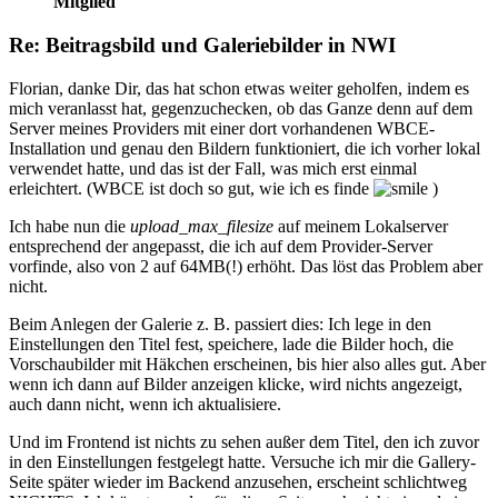
Mitglied
Re: Beitragsbild und Galeriebilder in NWI
Florian, danke Dir, das hat schon etwas weiter geholfen, indem es
mich veranlasst hat, gegenzuchecken, ob das Ganze denn auf dem
Server meines Providers mit einer dort vorhandenen WBCE-
Installation und genau den Bildern funktioniert, die ich vorher lokal
verwendet hatte, und das ist der Fall, was mich erst einmal
erleichtert. (WBCE ist doch so gut, wie ich es finde
)
Ich habe nun die
upload_max_filesize
auf meinem Lokalserver
entsprechend der angepasst, die ich auf dem Provider-Server
vorfinde, also von 2 auf 64MB(!) erhöht. Das löst das Problem aber
nicht.
Beim Anlegen der Galerie z. B. passiert dies: Ich lege in den
Einstellungen den Titel fest, speichere, lade die Bilder hoch, die
Vorschaubilder mit Häkchen erscheinen, bis hier also alles gut. Aber
wenn ich dann auf Bilder anzeigen klicke, wird nichts angezeigt,
auch dann nicht, wenn ich aktualisiere.
Und im Frontend ist nichts zu sehen außer dem Titel, den ich zuvor
in den Einstellungen festgelegt hatte. Versuche ich mir die Gallery-
Seite später wieder im Backend anzusehen, erscheint schlichtweg