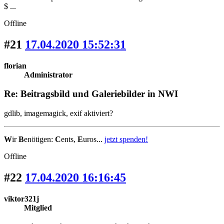
$ ...
Offline
#21
17.04.2020 15:52:31
florian
Administrator
Re: Beitragsbild und Galeriebilder in NWI
gdlib, imagemagick, exif aktiviert?
W
ir
B
enötigen:
C
ents,
E
uros...
jetzt spenden!
Offline
#22
17.04.2020 16:16:45
viktor321j
Mitglied