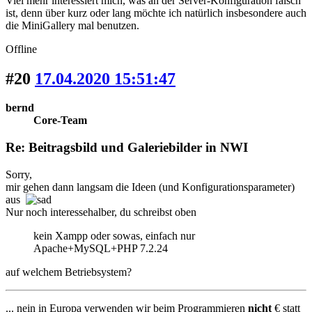
Viel mehr interessiert mich, was an der Server-Konfiguration falsch
ist, denn über kurz oder lang möchte ich natürlich insbesondere auch
die MiniGallery mal benutzen.
Offline
#20
17.04.2020 15:51:47
bernd
Core-Team
Re: Beitragsbild und Galeriebilder in NWI
Sorry,
mir gehen dann langsam die Ideen (und Konfigurationsparameter)
aus
Nur noch interessehalber, du schreibst oben
kein Xampp oder sowas, einfach nur
Apache+MySQL+PHP 7.2.24
auf welchem Betriebsystem?
... nein in Europa verwenden wir beim Programmieren
nicht
€ statt