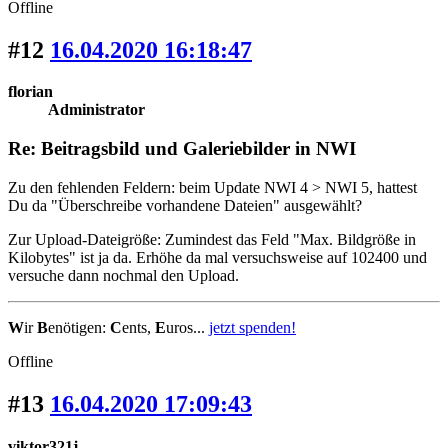
Offline
#12
16.04.2020 16:18:47
florian
Administrator
Re: Beitragsbild und Galeriebilder in NWI
Zu den fehlenden Feldern: beim Update NWI 4 > NWI 5, hattest
Du da "Überschreibe vorhandene Dateien" ausgewählt?
Zur Upload-Dateigröße: Zumindest das Feld "Max. Bildgröße in
Kilobytes" ist ja da. Erhöhe da mal versuchsweise auf 102400 und
versuche dann nochmal den Upload.
W
ir
B
enötigen:
C
ents,
E
uros...
jetzt spenden!
Offline
#13
16.04.2020 17:09:43
viktor321j