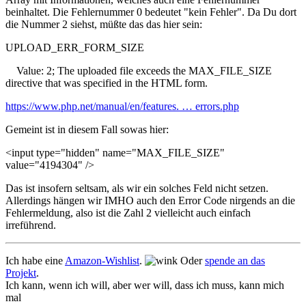
beinhaltet. Die Fehlernummer 0 bedeutet "kein Fehler". Da Du dort
die Nummer 2 siehst, müßte das das hier sein:
UPLOAD_ERR_FORM_SIZE
Value: 2; The uploaded file exceeds the MAX_FILE_SIZE
directive that was specified in the HTML form.
https://www.php.net/manual/en/features. … errors.php
Gemeint ist in diesem Fall sowas hier:
<input type="hidden" name="MAX_FILE_SIZE"
value="4194304" />
Das ist insofern seltsam, als wir ein solches Feld nicht setzen.
Allerdings hängen wir IMHO auch den Error Code nirgends an die
Fehlermeldung, also ist die Zahl 2 vielleicht auch einfach
irreführend.
Ich habe eine
Amazon-Wishlist
.
Oder
spende an das
Projekt
.
Ich kann, wenn ich will, aber wer will, dass ich muss, kann mich
mal