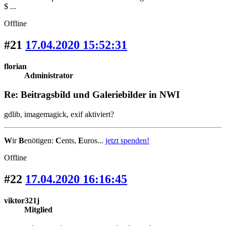
$ ...
Offline
#21
17.04.2020 15:52:31
florian
Administrator
Re: Beitragsbild und Galeriebilder in NWI
gdlib, imagemagick, exif aktiviert?
W
ir
B
enötigen:
C
ents,
E
uros...
jetzt spenden!
Offline
#22
17.04.2020 16:16:45
viktor321j
Mitglied