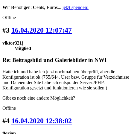
W
ir
B
enötigen:
C
ents,
E
uros...
jetzt spenden!
Offline
#3
16.04.2020 12:07:47
viktor321j
Mitglied
Re: Beitragsbild und Galeriebilder in NWI
Hatte ich und habe ich jetzt nochmal neu überprüft, aber die
Konfiguration ist ok (755/644, User bzw. Gruppe für Verzeichnisse
und Dateien der Site habe ich entspr. der Server-/PHP-
Konfiguration gesetzt und funktionieren wie sie sollen.)
Gibt es noch eine andere Möglichkeit?
Offline
#4
16.04.2020 12:38:02
florian