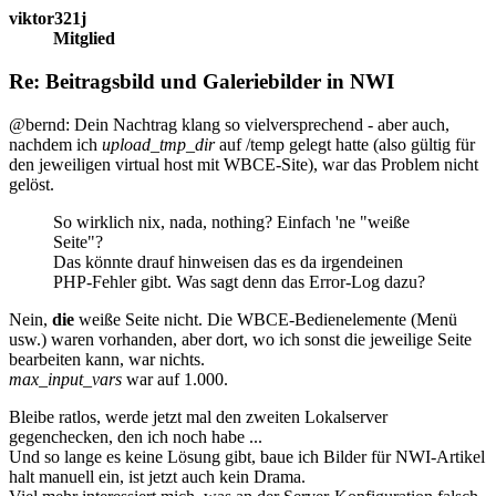
viktor321j
Mitglied
Re: Beitragsbild und Galeriebilder in NWI
@bernd: Dein Nachtrag klang so vielversprechend - aber auch,
nachdem ich
upload_tmp_dir
auf /temp gelegt hatte (also gültig für
den jeweiligen virtual host mit WBCE-Site), war das Problem nicht
gelöst.
So wirklich nix, nada, nothing? Einfach 'ne "weiße
Seite"?
Das könnte drauf hinweisen das es da irgendeinen
PHP-Fehler gibt. Was sagt denn das Error-Log dazu?
Nein,
die
weiße Seite nicht. Die WBCE-Bedienelemente (Menü
usw.) waren vorhanden, aber dort, wo ich sonst die jeweilige Seite
bearbeiten kann, war nichts.
max_input_vars
war auf 1.000.
Bleibe ratlos, werde jetzt mal den zweiten Lokalserver
gegenchecken, den ich noch habe ...
Und so lange es keine Lösung gibt, baue ich Bilder für NWI-Artikel
halt manuell ein, ist jetzt auch kein Drama.