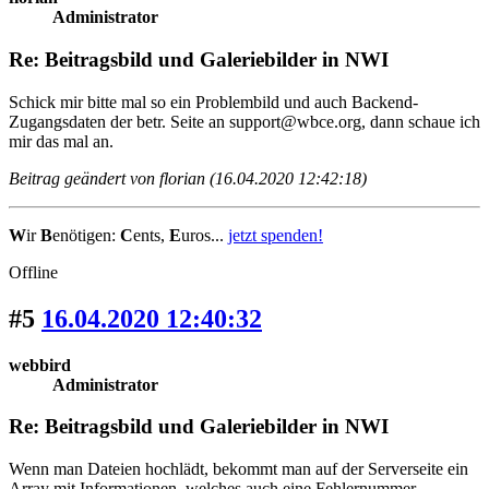
Administrator
Re: Beitragsbild und Galeriebilder in NWI
Schick mir bitte mal so ein Problembild und auch Backend-
Zugangsdaten der betr. Seite an support@wbce.org, dann schaue ich
mir das mal an.
Beitrag geändert von florian (16.04.2020 12:42:18)
W
ir
B
enötigen:
C
ents,
E
uros...
jetzt spenden!
Offline
#5
16.04.2020 12:40:32
webbird
Administrator
Re: Beitragsbild und Galeriebilder in NWI
Wenn man Dateien hochlädt, bekommt man auf der Serverseite ein
Array mit Informationen, welches auch eine Fehlernummer