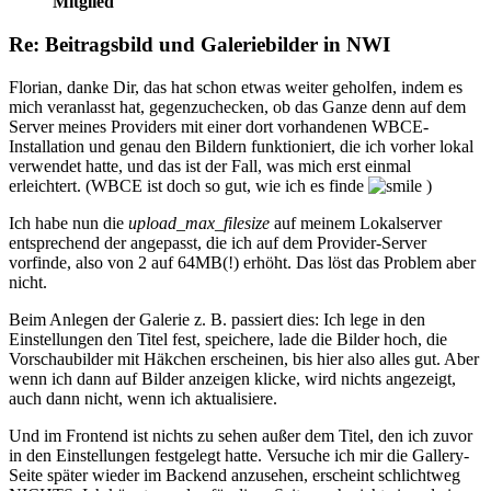
Mitglied
Re: Beitragsbild und Galeriebilder in NWI
Florian, danke Dir, das hat schon etwas weiter geholfen, indem es
mich veranlasst hat, gegenzuchecken, ob das Ganze denn auf dem
Server meines Providers mit einer dort vorhandenen WBCE-
Installation und genau den Bildern funktioniert, die ich vorher lokal
verwendet hatte, und das ist der Fall, was mich erst einmal
erleichtert. (WBCE ist doch so gut, wie ich es finde
)
Ich habe nun die
upload_max_filesize
auf meinem Lokalserver
entsprechend der angepasst, die ich auf dem Provider-Server
vorfinde, also von 2 auf 64MB(!) erhöht. Das löst das Problem aber
nicht.
Beim Anlegen der Galerie z. B. passiert dies: Ich lege in den
Einstellungen den Titel fest, speichere, lade die Bilder hoch, die
Vorschaubilder mit Häkchen erscheinen, bis hier also alles gut. Aber
wenn ich dann auf Bilder anzeigen klicke, wird nichts angezeigt,
auch dann nicht, wenn ich aktualisiere.
Und im Frontend ist nichts zu sehen außer dem Titel, den ich zuvor
in den Einstellungen festgelegt hatte. Versuche ich mir die Gallery-
Seite später wieder im Backend anzusehen, erscheint schlichtweg