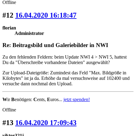
Offline
#12
16.04.2020 16:18:47
florian
Administrator
Re: Beitragsbild und Galeriebilder in NWI
Zu den fehlenden Feldern: beim Update NWI 4 > NWI 5, hattest
Du da "Überschreibe vorhandene Dateien" ausgewählt?
Zur Upload-Dateigröße: Zumindest das Feld "Max. Bildgröße in
Kilobytes" ist ja da. Erhöhe da mal versuchsweise auf 102400 und
versuche dann nochmal den Upload.
W
ir
B
enötigen:
C
ents,
E
uros...
jetzt spenden!
Offline
#13
16.04.2020 17:09:43
viktor321j