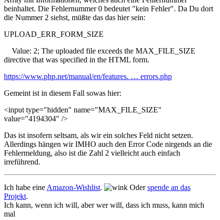
beinhaltet. Die Fehlernummer 0 bedeutet "kein Fehler". Da Du dort
die Nummer 2 siehst, müßte das das hier sein:
UPLOAD_ERR_FORM_SIZE
Value: 2; The uploaded file exceeds the MAX_FILE_SIZE
directive that was specified in the HTML form.
https://www.php.net/manual/en/features. … errors.php
Gemeint ist in diesem Fall sowas hier:
<input type="hidden" name="MAX_FILE_SIZE"
value="4194304" />
Das ist insofern seltsam, als wir ein solches Feld nicht setzen.
Allerdings hängen wir IMHO auch den Error Code nirgends an die
Fehlermeldung, also ist die Zahl 2 vielleicht auch einfach
irreführend.
Ich habe eine
Amazon-Wishlist
.
Oder
spende an das
Projekt
.
Ich kann, wenn ich will, aber wer will, dass ich muss, kann mich
mal