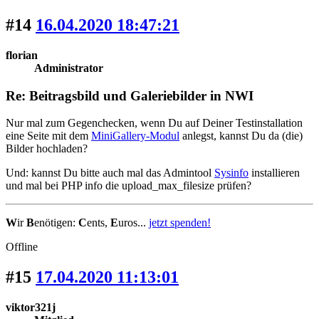
#14
16.04.2020 18:47:21
florian
Administrator
Re: Beitragsbild und Galeriebilder in NWI
Nur mal zum Gegenchecken, wenn Du auf Deiner Testinstallation
eine Seite mit dem
MiniGallery-Modul
anlegst, kannst Du da (die)
Bilder hochladen?
Und: kannst Du bitte auch mal das Admintool
Sysinfo
installieren
und mal bei PHP info die upload_max_filesize prüfen?
W
ir
B
enötigen:
C
ents,
E
uros...
jetzt spenden!
Offline
#15
17.04.2020 11:13:01
viktor321j