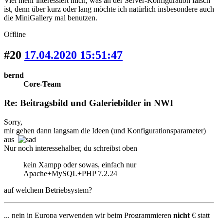
Viel mehr interessiert mich, was an der Server-Konfiguration falsch
ist, denn über kurz oder lang möchte ich natürlich insbesondere auch
die MiniGallery mal benutzen.
Offline
#20
17.04.2020 15:51:47
bernd
Core-Team
Re: Beitragsbild und Galeriebilder in NWI
Sorry,
mir gehen dann langsam die Ideen (und Konfigurationsparameter)
aus
Nur noch interessehalber, du schreibst oben
kein Xampp oder sowas, einfach nur
Apache+MySQL+PHP 7.2.24
auf welchem Betriebsystem?
... nein in Europa verwenden wir beim Programmieren
nicht
€ statt