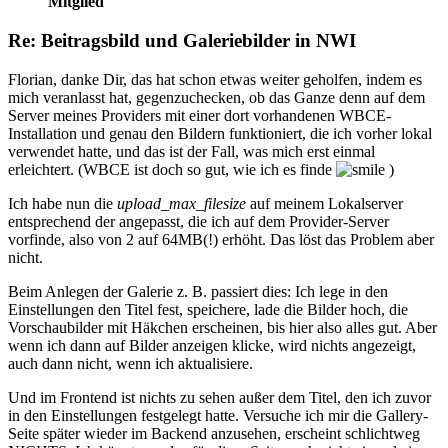
Mitglied
Re: Beitragsbild und Galeriebilder in NWI
Florian, danke Dir, das hat schon etwas weiter geholfen, indem es
mich veranlasst hat, gegenzuchecken, ob das Ganze denn auf dem
Server meines Providers mit einer dort vorhandenen WBCE-
Installation und genau den Bildern funktioniert, die ich vorher lokal
verwendet hatte, und das ist der Fall, was mich erst einmal
erleichtert. (WBCE ist doch so gut, wie ich es finde
)
Ich habe nun die
upload_max_filesize
auf meinem Lokalserver
entsprechend der angepasst, die ich auf dem Provider-Server
vorfinde, also von 2 auf 64MB(!) erhöht. Das löst das Problem aber
nicht.
Beim Anlegen der Galerie z. B. passiert dies: Ich lege in den
Einstellungen den Titel fest, speichere, lade die Bilder hoch, die
Vorschaubilder mit Häkchen erscheinen, bis hier also alles gut. Aber
wenn ich dann auf Bilder anzeigen klicke, wird nichts angezeigt,
auch dann nicht, wenn ich aktualisiere.
Und im Frontend ist nichts zu sehen außer dem Titel, den ich zuvor
in den Einstellungen festgelegt hatte. Versuche ich mir die Gallery-
Seite später wieder im Backend anzusehen, erscheint schlichtweg