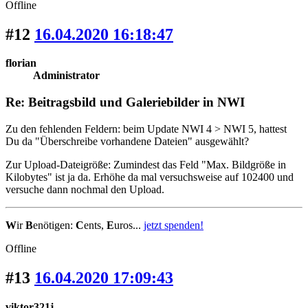
Offline
#12
16.04.2020 16:18:47
florian
Administrator
Re: Beitragsbild und Galeriebilder in NWI
Zu den fehlenden Feldern: beim Update NWI 4 > NWI 5, hattest
Du da "Überschreibe vorhandene Dateien" ausgewählt?
Zur Upload-Dateigröße: Zumindest das Feld "Max. Bildgröße in
Kilobytes" ist ja da. Erhöhe da mal versuchsweise auf 102400 und
versuche dann nochmal den Upload.
W
ir
B
enötigen:
C
ents,
E
uros...
jetzt spenden!
Offline
#13
16.04.2020 17:09:43
viktor321j