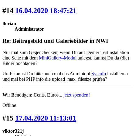
#14
16.04.2020 18:47:21
florian
Administrator
Re: Beitragsbild und Galeriebilder in NWI
Nur mal zum Gegenchecken, wenn Du auf Deiner Testinstallation
eine Seite mit dem
MiniGallery-Modul
anlegst, kannst Du da (die)
Bilder hochladen?
Und: kannst Du bitte auch mal das Admintool
Sysinfo
installieren
und mal bei PHP info die upload_max_filesize prüfen?
W
ir
B
enötigen:
C
ents,
E
uros...
jetzt spenden!
Offline
#15
17.04.2020 11:13:01
viktor321j