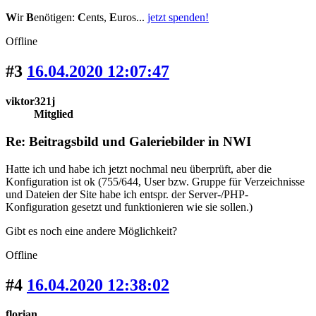
W
ir
B
enötigen:
C
ents,
E
uros...
jetzt spenden!
Offline
#3
16.04.2020 12:07:47
viktor321j
Mitglied
Re: Beitragsbild und Galeriebilder in NWI
Hatte ich und habe ich jetzt nochmal neu überprüft, aber die
Konfiguration ist ok (755/644, User bzw. Gruppe für Verzeichnisse
und Dateien der Site habe ich entspr. der Server-/PHP-
Konfiguration gesetzt und funktionieren wie sie sollen.)
Gibt es noch eine andere Möglichkeit?
Offline
#4
16.04.2020 12:38:02
florian