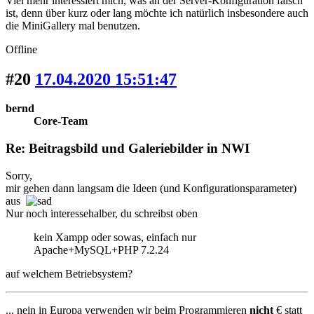
Viel mehr interessiert mich, was an der Server-Konfiguration falsch
ist, denn über kurz oder lang möchte ich natürlich insbesondere auch
die MiniGallery mal benutzen.
Offline
#20
17.04.2020 15:51:47
bernd
Core-Team
Re: Beitragsbild und Galeriebilder in NWI
Sorry,
mir gehen dann langsam die Ideen (und Konfigurationsparameter)
aus
Nur noch interessehalber, du schreibst oben
kein Xampp oder sowas, einfach nur
Apache+MySQL+PHP 7.2.24
auf welchem Betriebsystem?
... nein in Europa verwenden wir beim Programmieren
nicht
€ statt