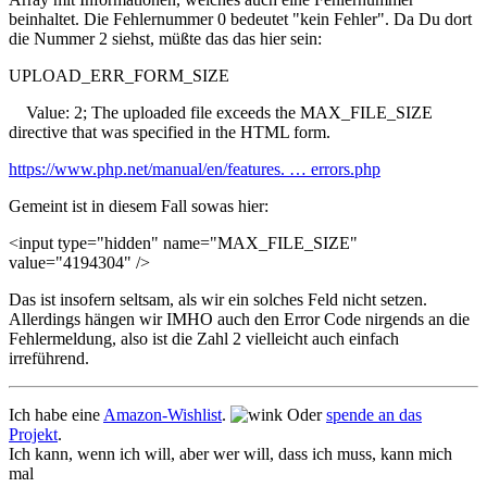
beinhaltet. Die Fehlernummer 0 bedeutet "kein Fehler". Da Du dort
die Nummer 2 siehst, müßte das das hier sein:
UPLOAD_ERR_FORM_SIZE
Value: 2; The uploaded file exceeds the MAX_FILE_SIZE
directive that was specified in the HTML form.
https://www.php.net/manual/en/features. … errors.php
Gemeint ist in diesem Fall sowas hier:
<input type="hidden" name="MAX_FILE_SIZE"
value="4194304" />
Das ist insofern seltsam, als wir ein solches Feld nicht setzen.
Allerdings hängen wir IMHO auch den Error Code nirgends an die
Fehlermeldung, also ist die Zahl 2 vielleicht auch einfach
irreführend.
Ich habe eine
Amazon-Wishlist
.
Oder
spende an das
Projekt
.
Ich kann, wenn ich will, aber wer will, dass ich muss, kann mich
mal