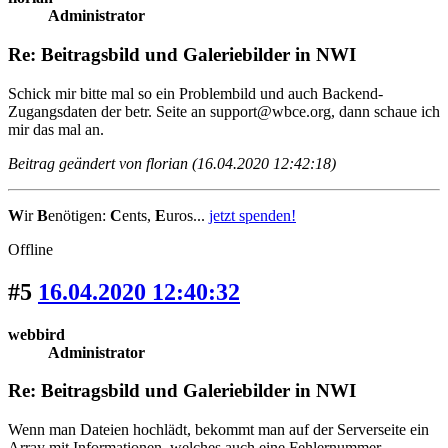
Administrator
Re: Beitragsbild und Galeriebilder in NWI
Schick mir bitte mal so ein Problembild und auch Backend-
Zugangsdaten der betr. Seite an support@wbce.org, dann schaue ich
mir das mal an.
Beitrag geändert von florian (16.04.2020 12:42:18)
W
ir
B
enötigen:
C
ents,
E
uros...
jetzt spenden!
Offline
#5
16.04.2020 12:40:32
webbird
Administrator
Re: Beitragsbild und Galeriebilder in NWI
Wenn man Dateien hochlädt, bekommt man auf der Serverseite ein
Array mit Informationen, welches auch eine Fehlernummer