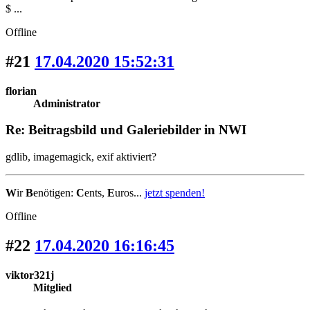
$ ...
Offline
#21
17.04.2020 15:52:31
florian
Administrator
Re: Beitragsbild und Galeriebilder in NWI
gdlib, imagemagick, exif aktiviert?
W
ir
B
enötigen:
C
ents,
E
uros...
jetzt spenden!
Offline
#22
17.04.2020 16:16:45
viktor321j
Mitglied