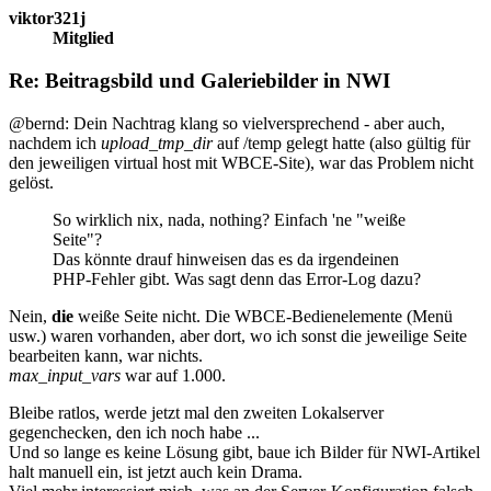
viktor321j
Mitglied
Re: Beitragsbild und Galeriebilder in NWI
@bernd: Dein Nachtrag klang so vielversprechend - aber auch,
nachdem ich
upload_tmp_dir
auf /temp gelegt hatte (also gültig für
den jeweiligen virtual host mit WBCE-Site), war das Problem nicht
gelöst.
So wirklich nix, nada, nothing? Einfach 'ne "weiße
Seite"?
Das könnte drauf hinweisen das es da irgendeinen
PHP-Fehler gibt. Was sagt denn das Error-Log dazu?
Nein,
die
weiße Seite nicht. Die WBCE-Bedienelemente (Menü
usw.) waren vorhanden, aber dort, wo ich sonst die jeweilige Seite
bearbeiten kann, war nichts.
max_input_vars
war auf 1.000.
Bleibe ratlos, werde jetzt mal den zweiten Lokalserver
gegenchecken, den ich noch habe ...
Und so lange es keine Lösung gibt, baue ich Bilder für NWI-Artikel
halt manuell ein, ist jetzt auch kein Drama.