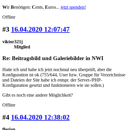
W
ir
B
enötigen:
C
ents,
E
uros...
jetzt spenden!
Offline
#3
16.04.2020 12:07:47
viktor321j
Mitglied
Re: Beitragsbild und Galeriebilder in NWI
Hatte ich und habe ich jetzt nochmal neu überprüft, aber die
Konfiguration ist ok (755/644, User bzw. Gruppe für Verzeichnisse
und Dateien der Site habe ich entspr. der Server-/PHP-
Konfiguration gesetzt und funktionieren wie sie sollen.)
Gibt es noch eine andere Möglichkeit?
Offline
#4
16.04.2020 12:38:02
florian