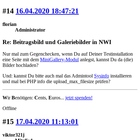
#14
16.04.2020 18:47:21
florian
Administrator
Re: Beitragsbild und Galeriebilder in NWI
Nur mal zum Gegenchecken, wenn Du auf Deiner Testinstallation
eine Seite mit dem
MiniGallery-Modul
anlegst, kannst Du da (die)
Bilder hochladen?
Und: kannst Du bitte auch mal das Admintool
Sysinfo
installieren
und mal bei PHP info die upload_max_filesize prüfen?
W
ir
B
enötigen:
C
ents,
E
uros...
jetzt spenden!
Offline
#15
17.04.2020 11:13:01
viktor321j