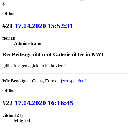
$ ...
Offline
#21
17.04.2020 15:52:31
florian
Administrator
Re: Beitragsbild und Galeriebilder in NWI
gdlib, imagemagick, exif aktiviert?
W
ir
B
enötigen:
C
ents,
E
uros...
jetzt spenden!
Offline
#22
17.04.2020 16:16:45
viktor321j
Mitglied