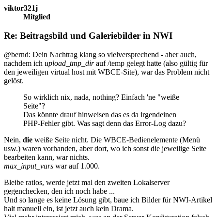
viktor321j
Mitglied
Re: Beitragsbild und Galeriebilder in NWI
@bernd: Dein Nachtrag klang so vielversprechend - aber auch,
nachdem ich
upload_tmp_dir
auf /temp gelegt hatte (also gültig für
den jeweiligen virtual host mit WBCE-Site), war das Problem nicht
gelöst.
So wirklich nix, nada, nothing? Einfach 'ne "weiße
Seite"?
Das könnte drauf hinweisen das es da irgendeinen
PHP-Fehler gibt. Was sagt denn das Error-Log dazu?
Nein,
die
weiße Seite nicht. Die WBCE-Bedienelemente (Menü
usw.) waren vorhanden, aber dort, wo ich sonst die jeweilige Seite
bearbeiten kann, war nichts.
max_input_vars
war auf 1.000.
Bleibe ratlos, werde jetzt mal den zweiten Lokalserver
gegenchecken, den ich noch habe ...
Und so lange es keine Lösung gibt, baue ich Bilder für NWI-Artikel
halt manuell ein, ist jetzt auch kein Drama.