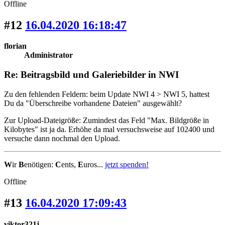
Offline
#12
16.04.2020 16:18:47
florian
Administrator
Re: Beitragsbild und Galeriebilder in NWI
Zu den fehlenden Feldern: beim Update NWI 4 > NWI 5, hattest
Du da "Überschreibe vorhandene Dateien" ausgewählt?
Zur Upload-Dateigröße: Zumindest das Feld "Max. Bildgröße in
Kilobytes" ist ja da. Erhöhe da mal versuchsweise auf 102400 und
versuche dann nochmal den Upload.
W
ir
B
enötigen:
C
ents,
E
uros...
jetzt spenden!
Offline
#13
16.04.2020 17:09:43
viktor321j