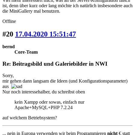
Viel mehr interessiert mich, was an der Server-Konfiguration falsch
ist, denn über kurz oder lang möchte ich natürlich insbesondere auch
die MiniGallery mal benutzen.
Offline
#20
17.04.2020 15:51:47
bernd
Core-Team
Re: Beitragsbild und Galeriebilder in NWI
Sorry,
mir gehen dann langsam die Ideen (und Konfigurationsparameter)
aus
Nur noch interessehalber, du schreibst oben
kein Xampp oder sowas, einfach nur
Apache+MySQL+PHP 7.2.24
auf welchem Betriebsystem?
... nein in Europa verwenden wir beim Programmieren
nicht
€ statt