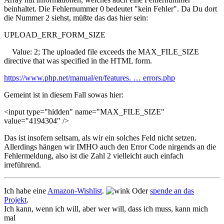
beinhaltet. Die Fehlernummer 0 bedeutet "kein Fehler". Da Du dort
die Nummer 2 siehst, müßte das das hier sein:
UPLOAD_ERR_FORM_SIZE
Value: 2; The uploaded file exceeds the MAX_FILE_SIZE
directive that was specified in the HTML form.
https://www.php.net/manual/en/features. … errors.php
Gemeint ist in diesem Fall sowas hier:
<input type="hidden" name="MAX_FILE_SIZE"
value="4194304" />
Das ist insofern seltsam, als wir ein solches Feld nicht setzen.
Allerdings hängen wir IMHO auch den Error Code nirgends an die
Fehlermeldung, also ist die Zahl 2 vielleicht auch einfach
irreführend.
Ich habe eine
Amazon-Wishlist
.
Oder
spende an das
Projekt
.
Ich kann, wenn ich will, aber wer will, dass ich muss, kann mich
mal