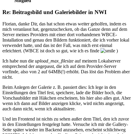
Mitglied
Re: Beitragsbild und Galeriebilder in NWI
Florian, danke Dir, das hat schon etwas weiter geholfen, indem es
mich veranlasst hat, gegenzuchecken, ob das Ganze denn auf dem
Server meines Providers mit einer dort vorhandenen WBCE-
Installation und genau den Bildern funktioniert, die ich vorher lokal
verwendet hatte, und das ist der Fall, was mich erst einmal
erleichtert. (WBCE ist doch so gut, wie ich es finde
)
Ich habe nun die
upload_max_filesize
auf meinem Lokalserver
entsprechend der angepasst, die ich auf dem Provider-Server
vorfinde, also von 2 auf 64MB(!) erhöht. Das löst das Problem aber
nicht.
Beim Anlegen der Galerie z. B. passiert dies: Ich lege in den
Einstellungen den Titel fest, speichere, lade die Bilder hoch, die
Vorschaubilder mit Häkchen erscheinen, bis hier also alles gut. Aber
wenn ich dann auf Bilder anzeigen klicke, wird nichts angezeigt,
auch dann nicht, wenn ich aktualisiere.
Und im Frontend ist nichts zu sehen außer dem Titel, den ich zuvor
in den Einstellungen festgelegt hatte. Versuche ich mir die Gallery-
Seite später wieder im Backend anzusehen, erscheint schlichtweg