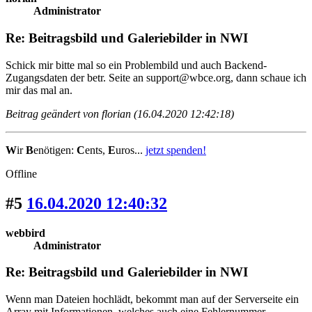
Administrator
Re: Beitragsbild und Galeriebilder in NWI
Schick mir bitte mal so ein Problembild und auch Backend-
Zugangsdaten der betr. Seite an support@wbce.org, dann schaue ich
mir das mal an.
Beitrag geändert von florian (16.04.2020 12:42:18)
W
ir
B
enötigen:
C
ents,
E
uros...
jetzt spenden!
Offline
#5
16.04.2020 12:40:32
webbird
Administrator
Re: Beitragsbild und Galeriebilder in NWI
Wenn man Dateien hochlädt, bekommt man auf der Serverseite ein
Array mit Informationen, welches auch eine Fehlernummer