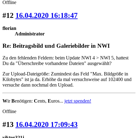
Offline
#12
16.04.2020 16:18:47
florian
Administrator
Re: Beitragsbild und Galeriebilder in NWI
Zu den fehlenden Feldern: beim Update NWI 4 > NWI 5, hattest
Du da "Überschreibe vorhandene Dateien" ausgewählt?
Zur Upload-Dateigröße: Zumindest das Feld "Max. Bildgröße in
Kilobytes" ist ja da. Erhöhe da mal versuchsweise auf 102400 und
versuche dann nochmal den Upload.
W
ir
B
enötigen:
C
ents,
E
uros...
jetzt spenden!
Offline
#13
16.04.2020 17:09:43
viktor321j