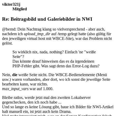
viktor321j
Mitglied
Re: Beitragsbild und Galeriebilder in NWI
@bernd: Dein Nachtrag klang so vielversprechend - aber auch,
nachdem ich
upload_tmp_dir
auf /temp gelegt hatte (also gültig für
den jeweiligen virtual host mit WBCE-Site), war das Problem nicht
gelöst.
So wirklich nix, nada, nothing? Einfach 'ne "weiße
Seite"?
Das könnte drauf hinweisen das es da irgendeinen
PHP-Fehler gibt. Was sagt denn das Error-Log dazu?
Nein,
die
weiße Seite nicht. Die WBCE-Bedienelemente (Menü
usw.) waren vorhanden, aber dort, wo ich sonst die jeweilige Seite
bearbeiten kann, war nichts.
max_input_vars
war auf 1.000.
Bleibe ratlos, werde jetzt mal den zweiten Lokalserver
gegenchecken, den ich noch habe ...
Und so lange es keine Lösung gibt, baue ich Bilder für NWI-Artikel
halt manuell ein, ist jetzt auch kein Drama.