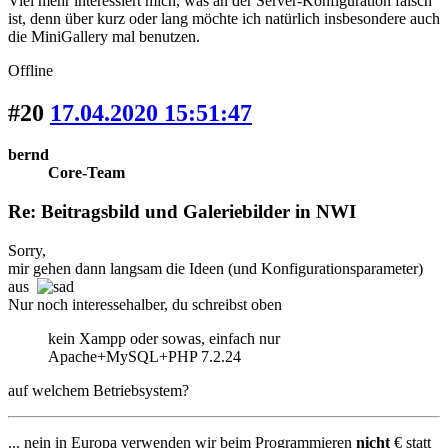
Viel mehr interessiert mich, was an der Server-Konfiguration falsch
ist, denn über kurz oder lang möchte ich natürlich insbesondere auch
die MiniGallery mal benutzen.
Offline
#20
17.04.2020 15:51:47
bernd
Core-Team
Re: Beitragsbild und Galeriebilder in NWI
Sorry,
mir gehen dann langsam die Ideen (und Konfigurationsparameter)
aus
Nur noch interessehalber, du schreibst oben
kein Xampp oder sowas, einfach nur
Apache+MySQL+PHP 7.2.24
auf welchem Betriebsystem?
... nein in Europa verwenden wir beim Programmieren
nicht
€ statt