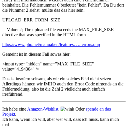
beinhaltet. Die Fehlernummer 0 bedeutet "kein Fehler". Da Du dort
die Nummer 2 siehst, müßte das das hier sein:
UPLOAD_ERR_FORM_SIZE
Value: 2; The uploaded file exceeds the MAX_FILE_SIZE
directive that was specified in the HTML form.
https://www.php.net/manual/en/features. … errors.php
Gemeint ist in diesem Fall sowas hier:
<input type="hidden" name="MAX_FILE_SIZE"
value="4194304" />
Das ist insofern seltsam, als wir ein solches Feld nicht setzen.
Allerdings hängen wir IMHO auch den Error Code nirgends an die
Fehlermeldung, also ist die Zahl 2 vielleicht auch einfach
irreführend.
Ich habe eine
Amazon-Wishlist
.
Oder
spende an das
Projekt
.
Ich kann, wenn ich will, aber wer will, dass ich muss, kann mich
mal