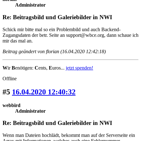
Administrator
Re: Beitragsbild und Galeriebilder in NWI
Schick mir bitte mal so ein Problembild und auch Backend-
Zugangsdaten der betr. Seite an support@wbce.org, dann schaue ich
mir das mal an.
Beitrag geändert von florian (16.04.2020 12:42:18)
W
ir
B
enötigen:
C
ents,
E
uros...
jetzt spenden!
Offline
#5
16.04.2020 12:40:32
webbird
Administrator
Re: Beitragsbild und Galeriebilder in NWI
Wenn man Dateien hochlädt, bekommt man auf der Serverseite ein
Array mit Informationen, welches auch eine Fehlernummer