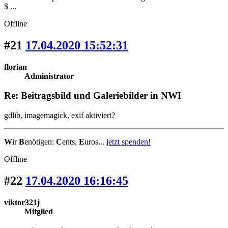
$ ...
Offline
#21
17.04.2020 15:52:31
florian
Administrator
Re: Beitragsbild und Galeriebilder in NWI
gdlib, imagemagick, exif aktiviert?
W
ir
B
enötigen:
C
ents,
E
uros...
jetzt spenden!
Offline
#22
17.04.2020 16:16:45
viktor321j
Mitglied