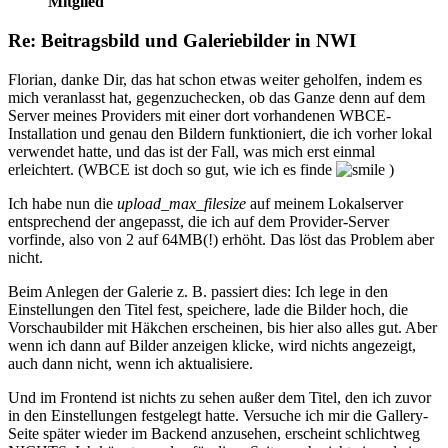
Mitglied
Re: Beitragsbild und Galeriebilder in NWI
Florian, danke Dir, das hat schon etwas weiter geholfen, indem es
mich veranlasst hat, gegenzuchecken, ob das Ganze denn auf dem
Server meines Providers mit einer dort vorhandenen WBCE-
Installation und genau den Bildern funktioniert, die ich vorher lokal
verwendet hatte, und das ist der Fall, was mich erst einmal
erleichtert. (WBCE ist doch so gut, wie ich es finde
)
Ich habe nun die
upload_max_filesize
auf meinem Lokalserver
entsprechend der angepasst, die ich auf dem Provider-Server
vorfinde, also von 2 auf 64MB(!) erhöht. Das löst das Problem aber
nicht.
Beim Anlegen der Galerie z. B. passiert dies: Ich lege in den
Einstellungen den Titel fest, speichere, lade die Bilder hoch, die
Vorschaubilder mit Häkchen erscheinen, bis hier also alles gut. Aber
wenn ich dann auf Bilder anzeigen klicke, wird nichts angezeigt,
auch dann nicht, wenn ich aktualisiere.
Und im Frontend ist nichts zu sehen außer dem Titel, den ich zuvor
in den Einstellungen festgelegt hatte. Versuche ich mir die Gallery-
Seite später wieder im Backend anzusehen, erscheint schlichtweg