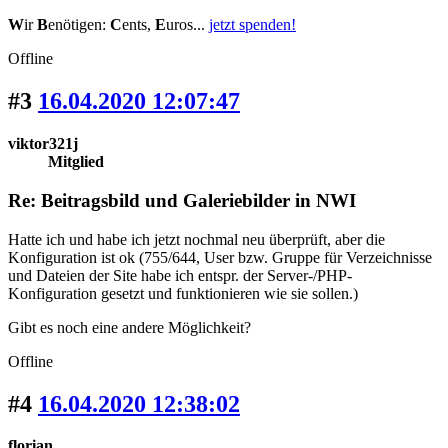
W
ir
B
enötigen:
C
ents,
E
uros...
jetzt spenden!
Offline
#3
16.04.2020 12:07:47
viktor321j
Mitglied
Re: Beitragsbild und Galeriebilder in NWI
Hatte ich und habe ich jetzt nochmal neu überprüft, aber die
Konfiguration ist ok (755/644, User bzw. Gruppe für Verzeichnisse
und Dateien der Site habe ich entspr. der Server-/PHP-
Konfiguration gesetzt und funktionieren wie sie sollen.)
Gibt es noch eine andere Möglichkeit?
Offline
#4
16.04.2020 12:38:02
florian