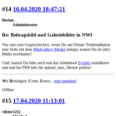
#14
16.04.2020 18:47:21
florian
Administrator
Re: Beitragsbild und Galeriebilder in NWI
Nur mal zum Gegenchecken, wenn Du auf Deiner Testinstallation
eine Seite mit dem
MiniGallery-Modul
anlegst, kannst Du da (die)
Bilder hochladen?
Und: kannst Du bitte auch mal das Admintool
Sysinfo
installieren
und mal bei PHP info die upload_max_filesize prüfen?
W
ir
B
enötigen:
C
ents,
E
uros...
jetzt spenden!
Offline
#15
17.04.2020 11:13:01
viktor321j