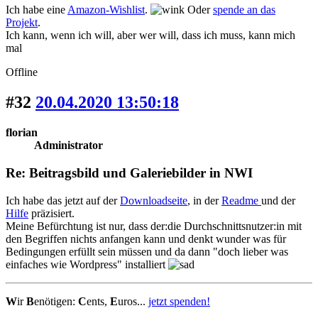
Ich habe eine
Amazon-Wishlist
.
Oder
spende an das
Projekt
.
Ich kann, wenn ich will, aber wer will, dass ich muss, kann mich
mal
Offline
#32
20.04.2020 13:50:18
florian
Administrator
Re: Beitragsbild und Galeriebilder in NWI
Ich habe das jetzt auf der
Downloadseite
, in der
Readme
und der
Hilfe
präzisiert.
Meine Befürchtung ist nur, dass der:die Durchschnittsnutzer:in mit
den Begriffen nichts anfangen kann und denkt wunder was für
Bedingungen erfüllt sein müssen und da dann "doch lieber was
einfaches wie Wordpress" installiert
W
ir
B
enötigen:
C
ents,
E
uros...
jetzt spenden!