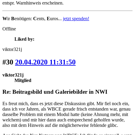
entspr. Warnhinweis erscheinen.
W
ir
B
enötigen:
C
ents,
E
uros...
jetzt spenden!
Offline
Liked by:
viktor321j
#30
20.04.2020 11:31:50
viktor321j
Mitglied
Re: Beitragsbild und Galeriebilder in NWI
Es freut mich, dass es jetzt diese Diskussion gibt. Mir fiel noch ein,
dass ich vor Jahren, als WBCE gerade frisch entstanden war, genau
dasselbe Problem mit einem Modul hatte (keine Ahnung mehr, mit
welchem) und mir hier dann auch entsprechend geholfen wurde,
also mit dem Hinweis auf die möglicherweise fehlende glibc.