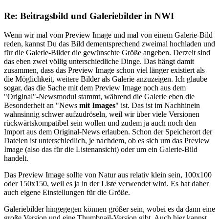
Re: Beitragsbild und Galeriebilder in NWI
Wenn wir mal vom Preview Image und mal von einem Galerie-Bild
reden, kannst Du das Bild dementsprechend zweimal hochladen und
für die Galerie-Bilder die gewünschte Größe angeben. Derzeit sind
das eben zwei völlig unterschiedliche Dinge. Das hängt damit
zusammen, dass das Preview Image schon viel länger existiert als
die Möglichkeit, weitere Bilder als Galerie anzuzeigen. Ich glaube
sogar, das die Sache mit dem Preview Image noch aus dem
"Original"-Newsmodul stammt, während die Galerie eben die
Besonderheit an "News
mit Images
" ist. Das ist im Nachhinein
wahnsinnig schwer aufzudröseln, weil wir über viele Versionen
rückwärtskompatibel sein wollen und zudem ja auch noch den
Import aus dem Original-News erlauben. Schon der Speicherort der
Dateien ist unterschiedlich, je nachdem, ob es sich um das Preview
Image (also das für die Listenansicht) oder um ein Galerie-Bild
handelt.
Das Preview Image sollte von Natur aus relativ klein sein, 100x100
oder 150x150, weil es ja in der Liste verwendet wird. Es hat daher
auch eigene Einstellungen für die Größe.
Galeriebilder hingegegen können größer sein, wobei es da dann eine
große Version und eine Thumbnail-Version gibt. Auch hier kannst