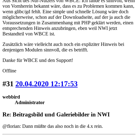
Aus Sicht des Nur-Nutzers von WBCE: Ich fände es sinnvoll, wenn
von Vornherein bekannt wäre, dass es zu Problemen kommen kann,
wenn glibc/gd fehlt. Eine simple und schnelle Lösung wäre doch
möglicherweise, schon auf der Downloadseite, auf der ja auch die
Voraussetzungen in Zusammenhang mit PHP geklärt werden, einen
entsprechenden Hinweis anzubringen, eben weil NWI jetzt
Bestandteil von WBCE ist.
Zusätzlich wäre vielleicht auch noch ein expliziter Hinweis bei
denjenigen Modulen sinnvoll, die es betrifft.
Danke für WBCE und den Support!
Offline
#31
20.04.2020 12:17:53
webbird
Administrator
Re: Beitragsbild und Galeriebilder in NWI
@florian: Dann müßte das also noch in die 4.x rein.