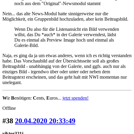
noch aus dem "Original"-Newsmodul stammt
Nein... das alte News-Modul hatte sinnigerweise nur die
Möglichkeit, ein Gruppenbild hochzuladen, aber kein Beitragsbild.
Wenn Du also für die Listenansicht ein Bild verwenden
willst, das Du *auch* in der Galerie verwendest, lädst
Du es einmal als Preview Image hoch und einmal als
Galerie-Bild.
Naja, es ging da ja um etwas anderes, wenn ich es richtig verstanden
habe. Das Vorschaubild auf der Übersichtsseite soll als großes
Beitragsbild - unabhängig von der Galerie, und ggfs. auch nur als
einziges Bild - irgendwo über oder unter oder neben dem
Beitragstext erscheinen, und das geht halt mit NWI momentan nur
unelegant.
W
ir
B
enötigen:
C
ents,
E
uros...
jetzt spenden!
Offline
#38
20.04.2020 20:33:49
viktor321j