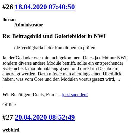
#26
18.04.2020 07:40:50
florian
Administrator
Re: Beitragsbild und Galeriebilder in NWI
die Verfügbarkeit der Funktionen zu prüfen
Ja, der Gedanke war mir auch gekommen. Da es ja nicht nur NWI,
sondern diverse andere Module betrifft, sollte ein entsprechender
Systemcheck modulunabhängig sein und direkt im Dashboard
angezeigt werden. Dazu müsste man allerdings einen Überblick
haben, was vom Core und den Modulen vorausgesetzt wird, ...
W
ir
B
enötigen:
C
ents,
E
uros...
jetzt spenden!
Offline
#27
20.04.2020 08:52:49
webbird