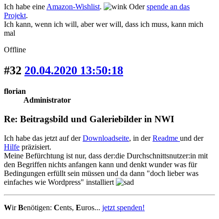
Ich habe eine
Amazon-Wishlist
.
Oder
spende an das
Projekt
.
Ich kann, wenn ich will, aber wer will, dass ich muss, kann mich
mal
Offline
#32
20.04.2020 13:50:18
florian
Administrator
Re: Beitragsbild und Galeriebilder in NWI
Ich habe das jetzt auf der
Downloadseite
, in der
Readme
und der
Hilfe
präzisiert.
Meine Befürchtung ist nur, dass der:die Durchschnittsnutzer:in mit
den Begriffen nichts anfangen kann und denkt wunder was für
Bedingungen erfüllt sein müssen und da dann "doch lieber was
einfaches wie Wordpress" installiert
W
ir
B
enötigen:
C
ents,
E
uros...
jetzt spenden!