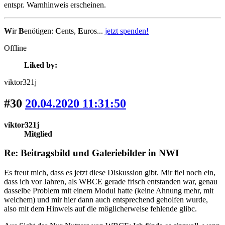
entspr. Warnhinweis erscheinen.
W
ir
B
enötigen:
C
ents,
E
uros...
jetzt spenden!
Offline
Liked by:
viktor321j
#30
20.04.2020 11:31:50
viktor321j
Mitglied
Re: Beitragsbild und Galeriebilder in NWI
Es freut mich, dass es jetzt diese Diskussion gibt. Mir fiel noch ein,
dass ich vor Jahren, als WBCE gerade frisch entstanden war, genau
dasselbe Problem mit einem Modul hatte (keine Ahnung mehr, mit
welchem) und mir hier dann auch entsprechend geholfen wurde,
also mit dem Hinweis auf die möglicherweise fehlende glibc.