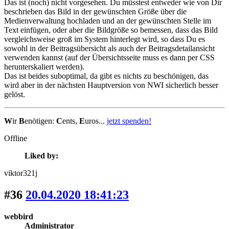
Das ist (noch) nicht vorgesehen. Du müsstest entweder wie von Dir
beschrieben das Bild in der gewünschten Größe über die
Medienverwaltung hochladen und an der gewünschten Stelle im
Text einfügen, oder aber die Bildgröße so bemessen, dass das Bild
vergleichsweise groß im System hinterlegt wird, so dass Du es
sowohl in der Beitragsübersicht als auch der Beitragsdetailansicht
verwenden kannst (auf der Übersichtsseite muss es dann per CSS
herunterskaliert werden).
Das ist beides suboptimal, da gibt es nichts zu beschönigen, das
wird aber in der nächsten Hauptversion von NWI sicherlich besser
gelöst.
W
ir
B
enötigen:
C
ents,
E
uros...
jetzt spenden!
Offline
Liked by:
viktor321j
#36
20.04.2020 18:41:23
webbird
Administrator