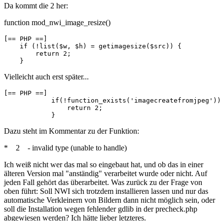
Da kommt die 2 her:
function mod_nwi_image_resize()
[== PHP ==]

    if (!list($w, $h) = getimagesize($src)) {

        return 2;

    }
Vielleicht auch erst später...
[== PHP ==]

            if(!function_exists('imagecreatefromjpeg'))
                return 2;

            }
Dazu steht im Kommentar zu der Funktion:
* 2 - invalid type (unable to handle)
Ich weiß nicht wer das mal so eingebaut hat, und ob das in einer
älteren Version mal "anständig" verarbeitet wurde oder nicht. Auf
jeden Fall gehört das überarbeitet. Was zurück zu der Frage von
oben führt: Soll NWI sich trotzdem installieren lassen und nur das
automatische Verkleinern von Bildern dann nicht möglich sein, oder
soll die Installation wegen fehlender gdlib in der precheck.php
abgewiesen werden? Ich hätte lieber letzteres.