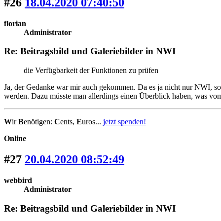
#26
18.04.2020 07:40:50
florian
Administrator
Re: Beitragsbild und Galeriebilder in NWI
die Verfügbarkeit der Funktionen zu prüfen
Ja, der Gedanke war mir auch gekommen. Da es ja nicht nur NWI, son
werden. Dazu müsste man allerdings einen Überblick haben, was vom
W
ir
B
enötigen:
C
ents,
E
uros...
jetzt spenden!
Online
#27
20.04.2020 08:52:49
webbird
Administrator
Re: Beitragsbild und Galeriebilder in NWI