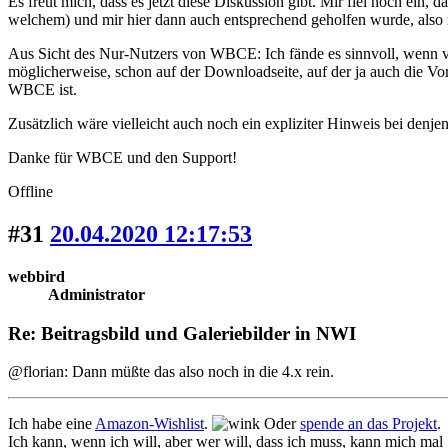
Es freut mich, dass es jetzt diese Diskussion gibt. Mir fiel noch ei
welchem) und mir hier dann auch entsprechend geholfen wurde, also 
Aus Sicht des Nur-Nutzers von WBCE: Ich fände es sinnvoll, wenn v
möglicherweise, schon auf der Downloadseite, auf der ja auch die 
WBCE ist.
Zusätzlich wäre vielleicht auch noch ein expliziter Hinweis bei denjen
Danke für WBCE und den Support!
Offline
#31
20.04.2020 12:17:53
webbird
Administrator
Re: Beitragsbild und Galeriebilder in NWI
@florian: Dann müßte das also noch in die 4.x rein.
Ich habe eine
Amazon-Wishlist
.
Oder
spende an das Projekt
.
Ich kann, wenn ich will, aber wer will, dass ich muss, kann mich mal