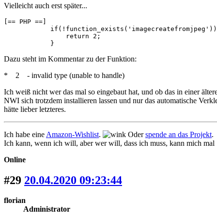
Vielleicht auch erst später...
[== PHP ==]

            if(!function_exists('imagecreatefromjpeg'))
                return 2;

            }
Dazu steht im Kommentar zu der Funktion:
* 2 - invalid type (unable to handle)
Ich weiß nicht wer das mal so eingebaut hat, und ob das in einer älte
NWI sich trotzdem installieren lassen und nur das automatische Verkl
hätte lieber letzteres.
Ich habe eine
Amazon-Wishlist
.
Oder
spende an das Projekt
.
Ich kann, wenn ich will, aber wer will, dass ich muss, kann mich mal
Online
#29
20.04.2020 09:23:44
florian
Administrator