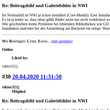
Re: Beitragsbild und Galeriebilder in NWI
Im Normalfall ist NWI ja schon installiert (Core-Modul). Eine Install
Es ist ja leider so, dass ohne gdlib Bilder nicht nur nicht verkleine
Wie geschrieben treten Probleme bei fehlenden Bibliotheken wie GD 
Installation und/oder bei der Anmeldung am Backend ein entspr. War
W
ir
B
enötigen:
C
ents,
E
uros...
jetzt spenden!
Online
Liked by:
viktor321j
#30
20.04.2020 11:31:50
viktor321j
Mitglied
Re: Beitragsbild und Galeriebilder in NWI