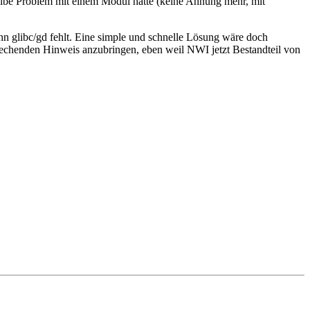
sselbe Problem mit einem Modul hatte (keine Ahnung mehr, mit
 glibc/gd fehlt. Eine simple und schnelle Lösung wäre doch
rechenden Hinweis anzubringen, eben weil NWI jetzt Bestandteil von