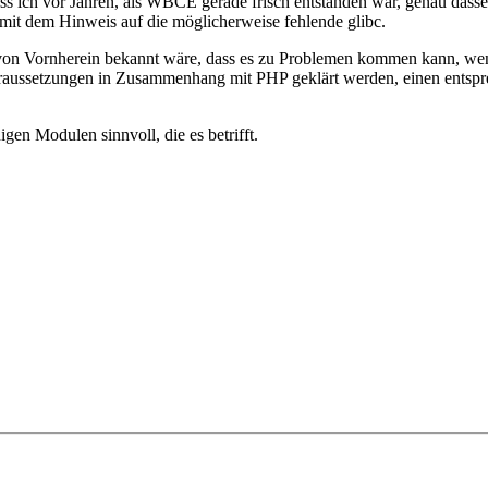
n, dass ich vor Jahren, als WBCE gerade frisch entstanden war, genau da
mit dem Hinweis auf die möglicherweise fehlende glibc.
on Vornherein bekannt wäre, dass es zu Problemen kommen kann, wenn
Voraussetzungen in Zusammenhang mit PHP geklärt werden, einen entsp
igen Modulen sinnvoll, die es betrifft.