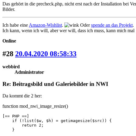
Das gehört in die precheck.php, nicht erst nach der Installation bei
Bilder.
Ich habe eine
Amazon-Wishlist
.
Oder
spende an das Projekt
.
Ich kann, wenn ich will, aber wer will, dass ich muss, kann mich mal
Online
#28
20.04.2020 08:58:33
webbird
Administrator
Re: Beitragsbild und Galeriebilder in NWI
Da kommt die 2 her:
function mod_nwi_image_resize()
[== PHP ==]

    if (!list($w, $h) = getimagesize($src)) {

        return 2;

    }