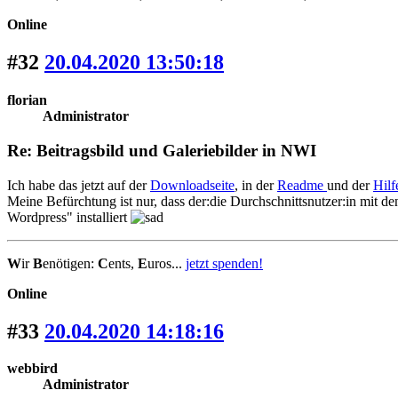
Online
#32
20.04.2020 13:50:18
florian
Administrator
Re: Beitragsbild und Galeriebilder in NWI
Ich habe das jetzt auf der
Downloadseite
, in der
Readme
und der
Hilf
Meine Befürchtung ist nur, dass der:die Durchschnittsnutzer:in mit 
Wordpress" installiert
W
ir
B
enötigen:
C
ents,
E
uros...
jetzt spenden!
Online
#33
20.04.2020 14:18:16
webbird
Administrator