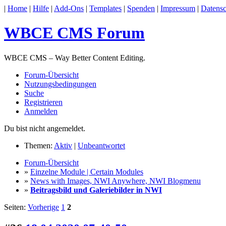
|
Home
|
Hilfe
|
Add-Ons
|
Templates
|
Spenden
|
Impressum
|
Datensc
WBCE CMS Forum
WBCE CMS – Way Better Content Editing.
Forum-Übersicht
Nutzungsbedingungen
Suche
Registrieren
Anmelden
Du bist nicht angemeldet.
Themen:
Aktiv
|
Unbeantwortet
Forum-Übersicht
»
Einzelne Module | Certain Modules
»
News with Images, NWI Anywhere, NWI Blogmenu
»
Beitragsbild und Galeriebilder in NWI
Seiten:
Vorherige
1
2