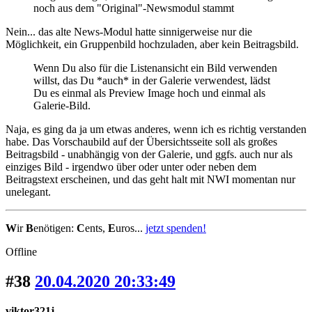
noch aus dem "Original"-Newsmodul stammt
Nein... das alte News-Modul hatte sinnigerweise nur die
Möglichkeit, ein Gruppenbild hochzuladen, aber kein Beitragsbild.
Wenn Du also für die Listenansicht ein Bild verwenden
willst, das Du *auch* in der Galerie verwendest, lädst
Du es einmal als Preview Image hoch und einmal als
Galerie-Bild.
Naja, es ging da ja um etwas anderes, wenn ich es richtig verstanden
habe. Das Vorschaubild auf der Übersichtsseite soll als großes
Beitragsbild - unabhängig von der Galerie, und ggfs. auch nur als
einziges Bild - irgendwo über oder unter oder neben dem
Beitragstext erscheinen, und das geht halt mit NWI momentan nur
unelegant.
W
ir
B
enötigen:
C
ents,
E
uros...
jetzt spenden!
Offline
#38
20.04.2020 20:33:49
viktor321j