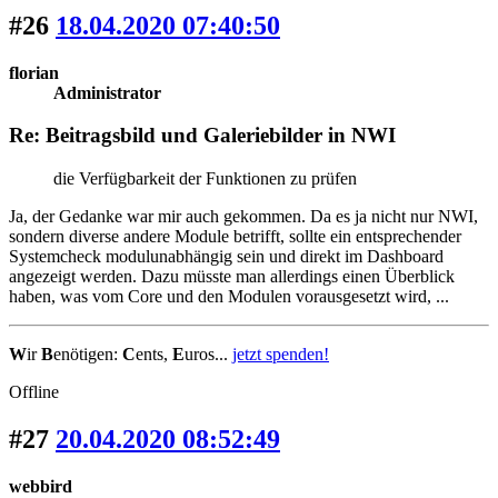
#26
18.04.2020 07:40:50
florian
Administrator
Re: Beitragsbild und Galeriebilder in NWI
die Verfügbarkeit der Funktionen zu prüfen
Ja, der Gedanke war mir auch gekommen. Da es ja nicht nur NWI,
sondern diverse andere Module betrifft, sollte ein entsprechender
Systemcheck modulunabhängig sein und direkt im Dashboard
angezeigt werden. Dazu müsste man allerdings einen Überblick
haben, was vom Core und den Modulen vorausgesetzt wird, ...
W
ir
B
enötigen:
C
ents,
E
uros...
jetzt spenden!
Offline
#27
20.04.2020 08:52:49
webbird