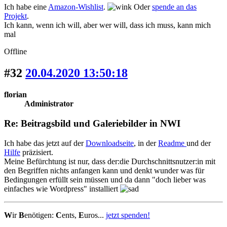
Ich habe eine
Amazon-Wishlist
.
Oder
spende an das
Projekt
.
Ich kann, wenn ich will, aber wer will, dass ich muss, kann mich
mal
Offline
#32
20.04.2020 13:50:18
florian
Administrator
Re: Beitragsbild und Galeriebilder in NWI
Ich habe das jetzt auf der
Downloadseite
, in der
Readme
und der
Hilfe
präzisiert.
Meine Befürchtung ist nur, dass der:die Durchschnittsnutzer:in mit
den Begriffen nichts anfangen kann und denkt wunder was für
Bedingungen erfüllt sein müssen und da dann "doch lieber was
einfaches wie Wordpress" installiert
W
ir
B
enötigen:
C
ents,
E
uros...
jetzt spenden!