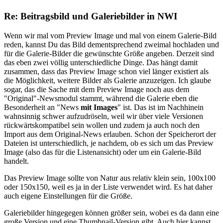
Re: Beitragsbild und Galeriebilder in NWI
Wenn wir mal vom Preview Image und mal von einem Galerie-Bild
reden, kannst Du das Bild dementsprechend zweimal hochladen und
für die Galerie-Bilder die gewünschte Größe angeben. Derzeit sind
das eben zwei völlig unterschiedliche Dinge. Das hängt damit
zusammen, dass das Preview Image schon viel länger existiert als
die Möglichkeit, weitere Bilder als Galerie anzuzeigen. Ich glaube
sogar, das die Sache mit dem Preview Image noch aus dem
"Original"-Newsmodul stammt, während die Galerie eben die
Besonderheit an "News
mit Images
" ist. Das ist im Nachhinein
wahnsinnig schwer aufzudröseln, weil wir über viele Versionen
rückwärtskompatibel sein wollen und zudem ja auch noch den
Import aus dem Original-News erlauben. Schon der Speicherort der
Dateien ist unterschiedlich, je nachdem, ob es sich um das Preview
Image (also das für die Listenansicht) oder um ein Galerie-Bild
handelt.
Das Preview Image sollte von Natur aus relativ klein sein, 100x100
oder 150x150, weil es ja in der Liste verwendet wird. Es hat daher
auch eigene Einstellungen für die Größe.
Galeriebilder hingegegen können größer sein, wobei es da dann eine
große Version und eine Thumbnail-Version gibt. Auch hier kannst