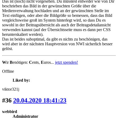
Das ist (noch) nicht vorgesehen. Du müsstest entweder wie von Dir
beschrieben das Bild in der gewünschten Größe über die
Medienverwaltung hochladen und an der gewünschten Stelle im
Text einfügen, oder aber die Bildgröße so bemessen, dass das Bild
vergleichsweise groß im System hinterlegt wird, so dass Du es
sowohl in der Beitragsübersicht als auch der Beitragsdetailansicht
verwenden kannst (auf der Übersichtsseite muss es dann per CSS
herunterskaliert werden).
Das ist beides suboptimal, da gibt es nichts zu beschönigen, das
wird aber in der nächsten Hauptversion von NWI sicherlich besser
gelöst.
W
ir
B
enötigen:
C
ents,
E
uros...
jetzt spenden!
Offline
Liked by:
viktor321j
#36
20.04.2020 18:41:23
webbird
Administrator