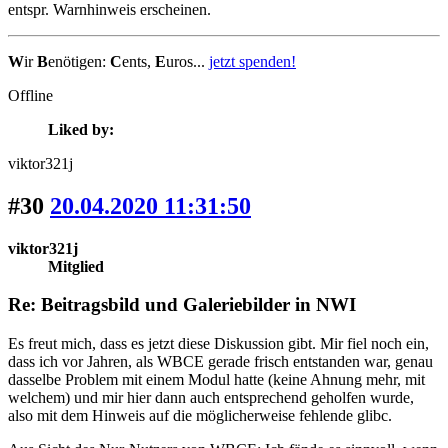
entspr. Warnhinweis erscheinen.
W
ir
B
enötigen:
C
ents,
E
uros...
jetzt spenden!
Offline
Liked by:
viktor321j
#30
20.04.2020 11:31:50
viktor321j
Mitglied
Re: Beitragsbild und Galeriebilder in NWI
Es freut mich, dass es jetzt diese Diskussion gibt. Mir fiel noch ein,
dass ich vor Jahren, als WBCE gerade frisch entstanden war, genau
dasselbe Problem mit einem Modul hatte (keine Ahnung mehr, mit
welchem) und mir hier dann auch entsprechend geholfen wurde,
also mit dem Hinweis auf die möglicherweise fehlende glibc.