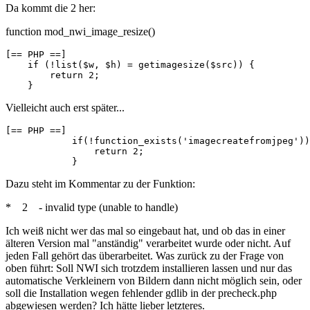
Da kommt die 2 her:
function mod_nwi_image_resize()
[== PHP ==]

    if (!list($w, $h) = getimagesize($src)) {

        return 2;

    }
Vielleicht auch erst später...
[== PHP ==]

            if(!function_exists('imagecreatefromjpeg'))
                return 2;

            }
Dazu steht im Kommentar zu der Funktion:
* 2 - invalid type (unable to handle)
Ich weiß nicht wer das mal so eingebaut hat, und ob das in einer
älteren Version mal "anständig" verarbeitet wurde oder nicht. Auf
jeden Fall gehört das überarbeitet. Was zurück zu der Frage von
oben führt: Soll NWI sich trotzdem installieren lassen und nur das
automatische Verkleinern von Bildern dann nicht möglich sein, oder
soll die Installation wegen fehlender gdlib in der precheck.php
abgewiesen werden? Ich hätte lieber letzteres.