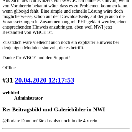
Aus Sicht des Nur-Nutzers von WBCE: Ich fände es sinnvoll, wenn
von Vornherein bekannt wäre, dass es zu Problemen kommen kann,
wenn glibc/gd fehlt. Eine simple und schnelle Lösung wäre doch
möglicherweise, schon auf der Downloadseite, auf der ja auch die
Voraussetzungen in Zusammenhang mit PHP geklärt werden, einen
entsprechenden Hinweis anzubringen, eben weil NWI jetzt
Bestandteil von WBCE ist.
Zusätzlich wäre vielleicht auch noch ein expliziter Hinweis bei
denjenigen Modulen sinnvoll, die es betrifft.
Danke für WBCE und den Support!
Offline
#31
20.04.2020 12:17:53
webbird
Administrator
Re: Beitragsbild und Galeriebilder in NWI
@florian: Dann müßte das also noch in die 4.x rein.