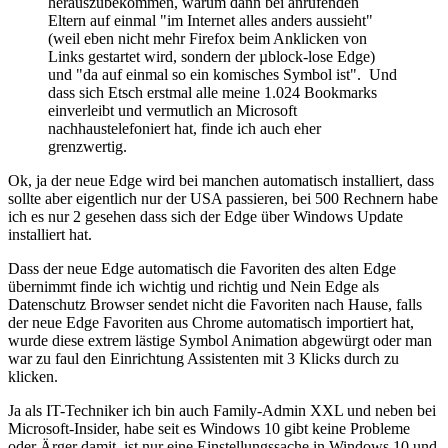
herauszubekommen, warum dann bei anrufenden
Eltern auf einmal "im Internet alles anders aussieht"
(weil eben nicht mehr Firefox beim Anklicken von
Links gestartet wird, sondern der µblock-lose Edge)
und "da auf einmal so ein komisches Symbol ist". Und
dass sich Etsch erstmal alle meine 1.024 Bookmarks
einverleibt und vermutlich an Microsoft
nachhaustelefoniert hat, finde ich auch eher
grenzwertig.
Ok, ja der neue Edge wird bei manchen automatisch installiert, dass
sollte aber eigentlich nur der USA passieren, bei 500 Rechnern habe
ich es nur 2 gesehen dass sich der Edge über Windows Update
installiert hat.
Dass der neue Edge automatisch die Favoriten des alten Edge
übernimmt finde ich wichtig und richtig und Nein Edge als
Datenschutz Browser sendet nicht die Favoriten nach Hause, falls
der neue Edge Favoriten aus Chrome automatisch importiert hat,
wurde diese extrem lästige Symbol Animation abgewürgt oder man
war zu faul den Einrichtung Assistenten mit 3 Klicks durch zu
klicken.
Ja als IT-Techniker ich bin auch Family-Admin XXL und neben bei
Microsoft-Insider, habe seit es Windows 10 gibt keine Probleme
oder Ärger damit, ist nur eine Einstellungssache in Windows 10 und