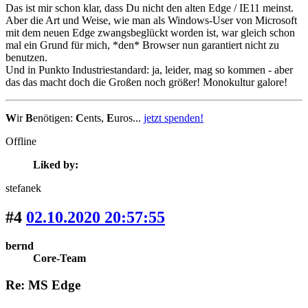
Das ist mir schon klar, dass Du nicht den alten Edge / IE11 meinst.
Aber die Art und Weise, wie man als Windows-User von Microsoft
mit dem neuen Edge zwangsbeglückt worden ist, war gleich schon
mal ein Grund für mich, *den* Browser nun garantiert nicht zu
benutzen.
Und in Punkto Industriestandard: ja, leider, mag so kommen - aber
das das macht doch die Großen noch größer! Monokultur galore!
W
ir
B
enötigen:
C
ents,
E
uros...
jetzt spenden!
Offline
Liked by:
stefanek
#4
02.10.2020 20:57:55
bernd
Core-Team
Re: MS Edge