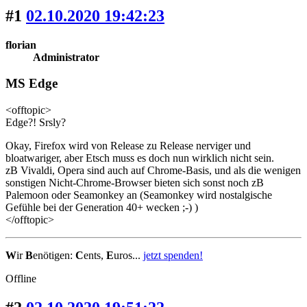
#1
02.10.2020 19:42:23
florian
Administrator
MS Edge
<offtopic>
Edge?! Srsly?
Okay, Firefox wird von Release zu Release nerviger und
bloatwariger, aber Etsch muss es doch nun wirklich nicht sein.
zB Vivaldi, Opera sind auch auf Chrome-Basis, und als die wenigen
sonstigen Nicht-Chrome-Browser bieten sich sonst noch zB
Palemoon oder Seamonkey an (Seamonkey wird nostalgische
Gefühle bei der Generation 40+ wecken ;-) )
</offtopic>
W
ir
B
enötigen:
C
ents,
E
uros...
jetzt spenden!
Offline