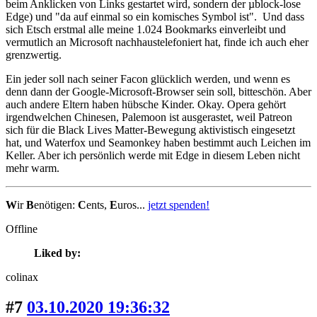
beim Anklicken von Links gestartet wird, sondern der µblock-lose
Edge) und "da auf einmal so ein komisches Symbol ist". Und dass
sich Etsch erstmal alle meine 1.024 Bookmarks einverleibt und
vermutlich an Microsoft nachhaustelefoniert hat, finde ich auch eher
grenzwertig.
Ein jeder soll nach seiner Facon glücklich werden, und wenn es
denn dann der Google-Microsoft-Browser sein soll, bitteschön. Aber
auch andere Eltern haben hübsche Kinder. Okay. Opera gehört
irgendwelchen Chinesen, Palemoon ist ausgerastet, weil Patreon
sich für die Black Lives Matter-Bewegung aktivistisch eingesetzt
hat, und Waterfox und Seamonkey haben bestimmt auch Leichen im
Keller. Aber ich persönlich werde mit Edge in diesem Leben nicht
mehr warm.
W
ir
B
enötigen:
C
ents,
E
uros...
jetzt spenden!
Offline
Liked by:
colinax
#7
03.10.2020 19:36:32