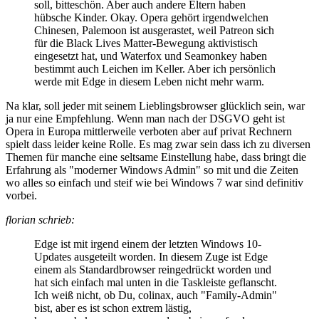
soll, bitteschön. Aber auch andere Eltern haben
hübsche Kinder. Okay. Opera gehört irgendwelchen
Chinesen, Palemoon ist ausgerastet, weil Patreon sich
für die Black Lives Matter-Bewegung aktivistisch
eingesetzt hat, und Waterfox und Seamonkey haben
bestimmt auch Leichen im Keller. Aber ich persönlich
werde mit Edge in diesem Leben nicht mehr warm.
Na klar, soll jeder mit seinem Lieblingsbrowser glücklich sein, war
ja nur eine Empfehlung. Wenn man nach der DSGVO geht ist
Opera in Europa mittlerweile verboten aber auf privat Rechnern
spielt dass leider keine Rolle. Es mag zwar sein dass ich zu diversen
Themen für manche eine seltsame Einstellung habe, dass bringt die
Erfahrung als "moderner Windows Admin" so mit und die Zeiten
wo alles so einfach und steif wie bei Windows 7 war sind definitiv
vorbei.
florian schrieb:
Edge ist mit irgend einem der letzten Windows 10-
Updates ausgeteilt worden. In diesem Zuge ist Edge
einem als Standardbrowser reingedrückt worden und
hat sich einfach mal unten in die Taskleiste geflanscht.
Ich weiß nicht, ob Du, colinax, auch "Family-Admin"
bist, aber es ist schon extrem lästig,