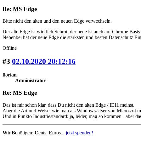
Re: MS Edge
Bitte nicht den alten und den neuen Edge verwechseln.
Der alte Edge ist wirklich Schrott der neue ist auch auf Chrome Bas
Nebenbei hat der neue Edge die stärksten und besten Datenschutz Ein
Offline
#3
02.10.2020 20:12:16
florian
Administrator
Re: MS Edge
Das ist mir schon klar, dass Du nicht den alten Edge / IE11 meinst.
Aber die Art und Weise, wie man als Windows-User von Microsoft mi
Und in Punkto Industriestandard: ja, leider, mag so kommen - aber d
W
ir
B
enötigen:
C
ents,
E
uros...
jetzt spenden!