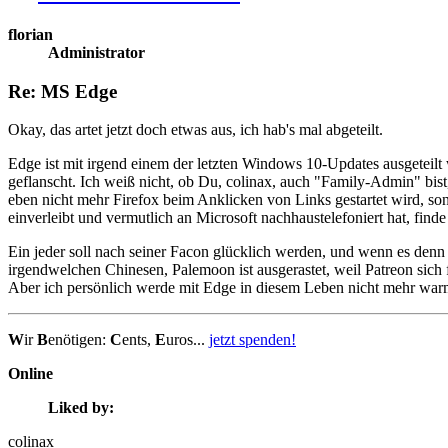
florian
Administrator
Re: MS Edge
Okay, das artet jetzt doch etwas aus, ich hab's mal abgeteilt.
Edge ist mit irgend einem der letzten Windows 10-Updates ausgeteilt
geflanscht. Ich weiß nicht, ob Du, colinax, auch "Family-Admin" bist
eben nicht mehr Firefox beim Anklicken von Links gestartet wird, so
einverleibt und vermutlich an Microsoft nachhaustelefoniert hat, finde
Ein jeder soll nach seiner Facon glücklich werden, und wenn es denn
irgendwelchen Chinesen, Palemoon ist ausgerastet, weil Patreon sich
Aber ich persönlich werde mit Edge in diesem Leben nicht mehr war
W
ir
B
enötigen:
C
ents,
E
uros...
jetzt spenden!
Online
Liked by:
colinax