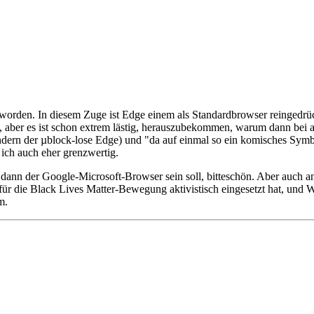
 worden. In diesem Zuge ist Edge einem als Standardbrowser reingedrück
, aber es ist schon extrem lästig, herauszubekommen, warum dann bei an
ndern der µblock-lose Edge) und "da auf einmal so ein komisches Symb
 ich auch eher grenzwertig.
 dann der Google-Microsoft-Browser sein soll, bitteschön. Aber auch 
 für die Black Lives Matter-Bewegung aktivistisch eingesetzt hat, un
m.