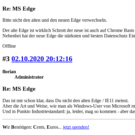
Re: MS Edge
Bitte nicht den alten und den neuen Edge verwechseln.
Der alte Edge ist wirklich Schrott der neue ist auch auf Chrome Bas
Nebenbei hat der neue Edge die stärksten und besten Datenschutz Ein
Offline
#3
02.10.2020 20:12:16
florian
Administrator
Re: MS Edge
Das ist mir schon klar, dass Du nicht den alten Edge / IE11 meinst.
Aber die Art und Weise, wie man als Windows-User von Microsoft mi
Und in Punkto Industriestandard: ja, leider, mag so kommen - aber d
W
ir
B
enötigen:
C
ents,
E
uros...
jetzt spenden!