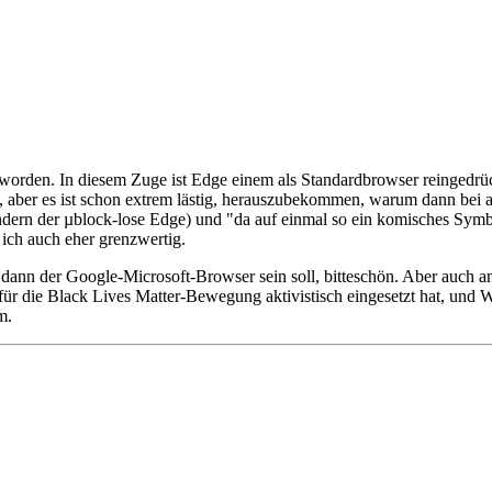
 worden. In diesem Zuge ist Edge einem als Standardbrowser reingedrück
, aber es ist schon extrem lästig, herauszubekommen, warum dann bei an
ndern der µblock-lose Edge) und "da auf einmal so ein komisches Symb
 ich auch eher grenzwertig.
 dann der Google-Microsoft-Browser sein soll, bitteschön. Aber auch 
 für die Black Lives Matter-Bewegung aktivistisch eingesetzt hat, un
m.