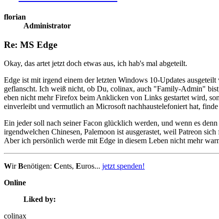
florian
Administrator
Re: MS Edge
Okay, das artet jetzt doch etwas aus, ich hab's mal abgeteilt.
Edge ist mit irgend einem der letzten Windows 10-Updates ausgeteilt
geflanscht. Ich weiß nicht, ob Du, colinax, auch "Family-Admin" bist
eben nicht mehr Firefox beim Anklicken von Links gestartet wird, so
einverleibt und vermutlich an Microsoft nachhaustelefoniert hat, finde
Ein jeder soll nach seiner Facon glücklich werden, und wenn es denn
irgendwelchen Chinesen, Palemoon ist ausgerastet, weil Patreon sich
Aber ich persönlich werde mit Edge in diesem Leben nicht mehr war
W
ir
B
enötigen:
C
ents,
E
uros...
jetzt spenden!
Online
Liked by:
colinax