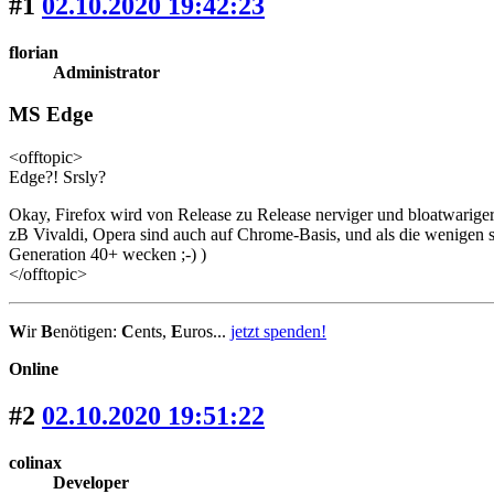
#1
02.10.2020 19:42:23
florian
Administrator
MS Edge
<offtopic>
Edge?! Srsly?
Okay, Firefox wird von Release zu Release nerviger und bloatwariger,
zB Vivaldi, Opera sind auch auf Chrome-Basis, und als die wenigen
Generation 40+ wecken ;-) )
</offtopic>
W
ir
B
enötigen:
C
ents,
E
uros...
jetzt spenden!
Online
#2
02.10.2020 19:51:22
colinax
Developer