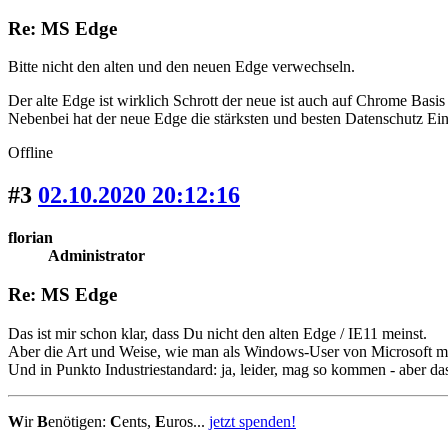
Re: MS Edge
Bitte nicht den alten und den neuen Edge verwechseln.
Der alte Edge ist wirklich Schrott der neue ist auch auf Chrome Bas
Nebenbei hat der neue Edge die stärksten und besten Datenschutz Ein
Offline
#3
02.10.2020 20:12:16
florian
Administrator
Re: MS Edge
Das ist mir schon klar, dass Du nicht den alten Edge / IE11 meinst.
Aber die Art und Weise, wie man als Windows-User von Microsoft mi
Und in Punkto Industriestandard: ja, leider, mag so kommen - aber d
W
ir
B
enötigen:
C
ents,
E
uros...
jetzt spenden!