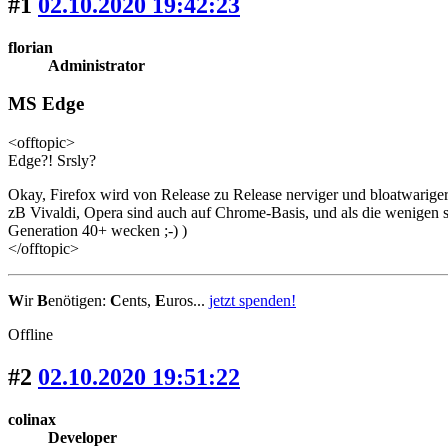
#1
02.10.2020 19:42:23
florian
Administrator
MS Edge
<offtopic>
Edge?! Srsly?
Okay, Firefox wird von Release zu Release nerviger und bloatwariger,
zB Vivaldi, Opera sind auch auf Chrome-Basis, und als die wenigen
Generation 40+ wecken ;-) )
</offtopic>
W
ir
B
enötigen:
C
ents,
E
uros...
jetzt spenden!
Offline
#2
02.10.2020 19:51:22
colinax
Developer