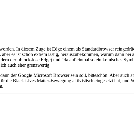
 worden. In diesem Zuge ist Edge einem als Standardbrowser reingedrück
, aber es ist schon extrem lästig, herauszubekommen, warum dann bei an
ndern der µblock-lose Edge) und "da auf einmal so ein komisches Symb
 ich auch eher grenzwertig.
 dann der Google-Microsoft-Browser sein soll, bitteschön. Aber auch 
 für die Black Lives Matter-Bewegung aktivistisch eingesetzt hat, un
m.