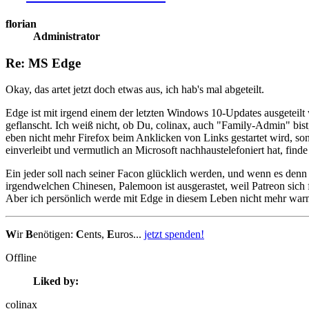
florian
Administrator
Re: MS Edge
Okay, das artet jetzt doch etwas aus, ich hab's mal abgeteilt.
Edge ist mit irgend einem der letzten Windows 10-Updates ausgeteilt
geflanscht. Ich weiß nicht, ob Du, colinax, auch "Family-Admin" bist
eben nicht mehr Firefox beim Anklicken von Links gestartet wird, so
einverleibt und vermutlich an Microsoft nachhaustelefoniert hat, finde
Ein jeder soll nach seiner Facon glücklich werden, und wenn es denn
irgendwelchen Chinesen, Palemoon ist ausgerastet, weil Patreon sich
Aber ich persönlich werde mit Edge in diesem Leben nicht mehr war
W
ir
B
enötigen:
C
ents,
E
uros...
jetzt spenden!
Offline
Liked by:
colinax