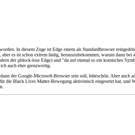
 worden. In diesem Zuge ist Edge einem als Standardbrowser reingedrück
, aber es ist schon extrem lästig, herauszubekommen, warum dann bei an
ndern der µblock-lose Edge) und "da auf einmal so ein komisches Symb
 ich auch eher grenzwertig.
 dann der Google-Microsoft-Browser sein soll, bitteschön. Aber auch 
 für die Black Lives Matter-Bewegung aktivistisch eingesetzt hat, un
m.