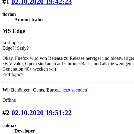
#1
02.10.2020 19:42:23
florian
Administrator
MS Edge
<offtopic>
Edge?! Srsly?
Okay, Firefox wird von Release zu Release nerviger und bloatwariger,
zB Vivaldi, Opera sind auch auf Chrome-Basis, und als die wenigen
Generation 40+ wecken ;-) )
</offtopic>
W
ir
B
enötigen:
C
ents,
E
uros...
jetzt spenden!
Offline
#2
02.10.2020 19:51:22
colinax
Developer