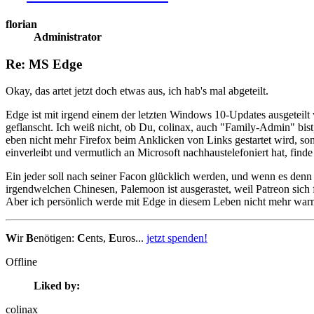
florian
Administrator
Re: MS Edge
Okay, das artet jetzt doch etwas aus, ich hab's mal abgeteilt.
Edge ist mit irgend einem der letzten Windows 10-Updates ausgeteilt
geflanscht. Ich weiß nicht, ob Du, colinax, auch "Family-Admin" bist
eben nicht mehr Firefox beim Anklicken von Links gestartet wird, so
einverleibt und vermutlich an Microsoft nachhaustelefoniert hat, finde
Ein jeder soll nach seiner Facon glücklich werden, und wenn es denn
irgendwelchen Chinesen, Palemoon ist ausgerastet, weil Patreon sich
Aber ich persönlich werde mit Edge in diesem Leben nicht mehr war
W
ir
B
enötigen:
C
ents,
E
uros...
jetzt spenden!
Offline
Liked by:
colinax