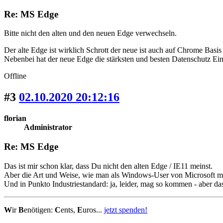
Re: MS Edge
Bitte nicht den alten und den neuen Edge verwechseln.
Der alte Edge ist wirklich Schrott der neue ist auch auf Chrome Bas
Nebenbei hat der neue Edge die stärksten und besten Datenschutz Ein
Offline
#3
02.10.2020 20:12:16
florian
Administrator
Re: MS Edge
Das ist mir schon klar, dass Du nicht den alten Edge / IE11 meinst.
Aber die Art und Weise, wie man als Windows-User von Microsoft mi
Und in Punkto Industriestandard: ja, leider, mag so kommen - aber d
W
ir
B
enötigen:
C
ents,
E
uros...
jetzt spenden!