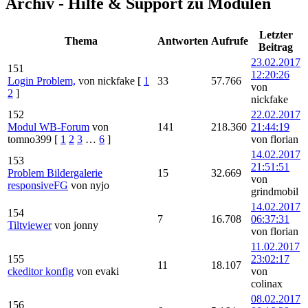
Archiv - Hilfe & Support zu Modulen
Letzter
Thema
Antworten
Aufrufe
Beitrag
23.02.2017
151
12:20:26
Login Problem,
von nickfake
[
1
33
57.766
von
2
]
nickfake
152
22.02.2017
Modul WB-Forum
von
141
218.360
21:44:19
tomno399
[
1
2
3
…
6
]
von florian
14.02.2017
153
21:51:51
Problem Bildergalerie
15
32.669
von
responsiveFG
von nyjo
grindmobil
14.02.2017
154
7
16.708
06:37:31
Tiltviewer
von jonny
von florian
11.02.2017
155
23:02:17
11
18.107
ckeditor konfig
von evaki
von
colinax
08.02.2017
156