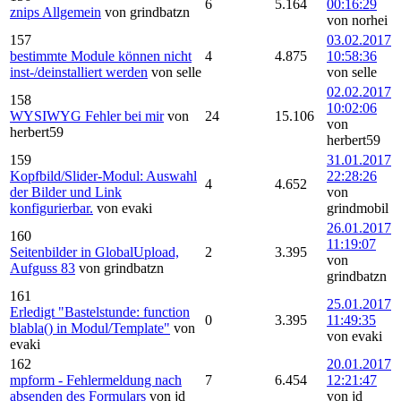
6
5.164
00:16:29
znips Allgemein
von grindbatzn
von norhei
157
03.02.2017
bestimmte Module können nicht
4
4.875
10:58:36
inst-/deinstalliert werden
von selle
von selle
02.02.2017
158
10:02:06
WYSIWYG Fehler bei mir
von
24
15.106
von
herbert59
herbert59
159
31.01.2017
Kopfbild/Slider-Modul: Auswahl
22:28:26
4
4.652
der Bilder und Link
von
konfigurierbar.
von evaki
grindmobil
26.01.2017
160
11:19:07
Seitenbilder in GlobalUpload,
2
3.395
von
Aufguss 83
von grindbatzn
grindbatzn
161
25.01.2017
Erledigt "Bastelstunde: function
0
3.395
11:49:35
blabla() in Modul/Template"
von
von evaki
evaki
162
20.01.2017
mpform - Fehlermeldung nach
7
6.454
12:21:47
absenden des Formulars
von jd
von jd