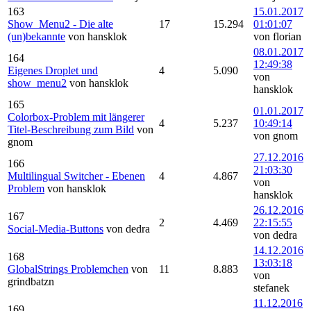
163
15.01.2017
Show_Menu2 - Die alte
17
15.294
01:01:07
(un)bekannte
von hansklok
von florian
08.01.2017
164
12:49:38
Eigenes Droplet und
4
5.090
von
show_menu2
von hansklok
hansklok
165
01.01.2017
Colorbox-Problem mit längerer
4
5.237
10:49:14
Titel-Beschreibung zum Bild
von
von gnom
gnom
27.12.2016
166
21:03:30
Multilingual Switcher - Ebenen
4
4.867
von
Problem
von hansklok
hansklok
26.12.2016
167
2
4.469
22:15:55
Social-Media-Buttons
von dedra
von dedra
14.12.2016
168
13:03:18
GlobalStrings Problemchen
von
11
8.883
von
grindbatzn
stefanek
11.12.2016
169