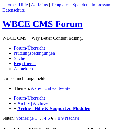
|
Home
|
Hilfe
|
Add-Ons
|
Templates
|
Spenden
|
Impressum
|
Datenschutz
|
WBCE CMS Forum
WBCE CMS – Way Better Content Editing.
Forum-Übersicht
Nutzungsbedingungen
Suche
Registrieren
Anmelden
Du bist nicht angemeldet.
Themen:
Aktiv
|
Unbeantwortet
Forum-Übersicht
»
Archiv | Archive
»
Archiv - Hilfe & Support zu Modulen
Seiten:
Vorherige
1
…
4
5
6
7
8
9
Nächste