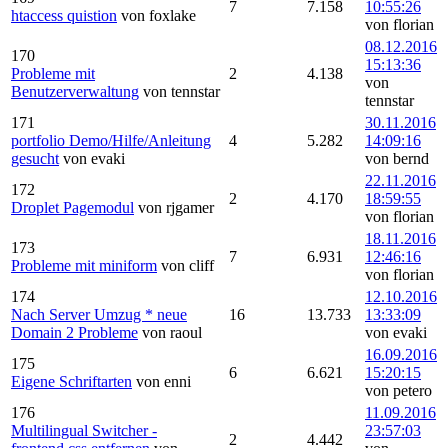
7
7.158
10:55:26
htaccess quistion
von foxlake
von florian
08.12.2016
170
15:13:36
Probleme mit
2
4.138
von
Benutzerverwaltung
von tennstar
tennstar
171
30.11.2016
portfolio Demo/Hilfe/Anleitung
4
5.282
14:09:16
gesucht
von evaki
von bernd
22.11.2016
172
2
4.170
18:59:55
Droplet Pagemodul
von rjgamer
von florian
18.11.2016
173
7
6.931
12:46:16
Probleme mit miniform
von cliff
von florian
174
12.10.2016
Nach Server Umzug * neue
16
13.733
13:33:09
Domain 2 Probleme
von raoul
von evaki
16.09.2016
175
6
6.621
15:20:15
Eigene Schriftarten
von enni
von petero
176
11.09.2016
Multilingual Switcher -
23:57:03
2
4.442