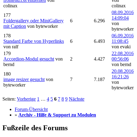
frontend.css entfernen
von
von
colinax
colinax
08.09.2016
177
14:09:04
Foldergallery oder MiniGallery
6
6.296
von
mit Caption
von byteworker
byteworker
178
06.09.2016
Standard Farbe von Hyperlinks
6
6.493
11:08:45
von ralf
von evaki
179
22.08.2016
Accordion-Modul gesucht
von
2
4.427
00:56:06
bernd
von bernd
20.08.2016
180
16:21:26
image resizer gesucht
von
7
7.187
von
byteworker
byteworker
Seiten:
Vorherige
1
…
4
5
6
7
8
9
Nächste
Forum-Übersicht
»
Archiv - Hilfe & Support zu Modulen
Fußzeile des Forums