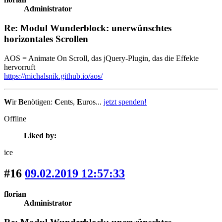
Administrator
Re: Modul Wunderblock: unerwünschtes
horizontales Scrollen
AOS = Animate On Scroll, das jQuery-Plugin, das die Effekte
hervorruft
https://michalsnik.github.io/aos/
W
ir
B
enötigen:
C
ents,
E
uros...
jetzt spenden!
Offline
Liked by:
ice
#16
09.02.2019 12:57:33
florian
Administrator