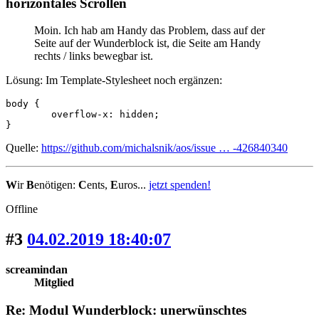
horizontales Scrollen
Moin. Ich hab am Handy das Problem, dass auf der
Seite auf der Wunderblock ist, die Seite am Handy
rechts / links bewegbar ist.
Lösung: Im Template-Stylesheet noch ergänzen:
body {

	overflow-x: hidden;

}
Quelle:
https://github.com/michalsnik/aos/issue … -426840340
W
ir
B
enötigen:
C
ents,
E
uros...
jetzt spenden!
Offline
#3
04.02.2019 18:40:07
screamindan
Mitglied
Re: Modul Wunderblock: unerwünschtes