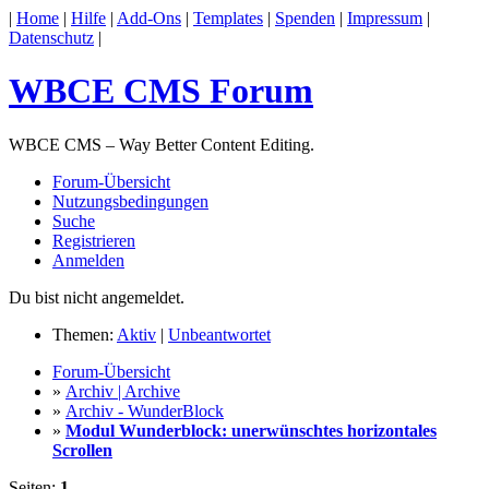
|
Home
|
Hilfe
|
Add-Ons
|
Templates
|
Spenden
|
Impressum
|
Datenschutz
|
WBCE CMS Forum
WBCE CMS – Way Better Content Editing.
Forum-Übersicht
Nutzungsbedingungen
Suche
Registrieren
Anmelden
Du bist nicht angemeldet.
Themen:
Aktiv
|
Unbeantwortet
Forum-Übersicht
»
Archiv | Archive
»
Archiv - WunderBlock
»
Modul Wunderblock: unerwünschtes horizontales
Scrollen
Seiten:
1