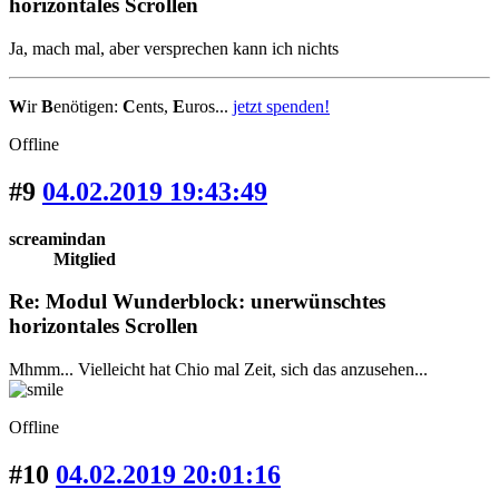
horizontales Scrollen
Ja, mach mal, aber versprechen kann ich nichts
W
ir
B
enötigen:
C
ents,
E
uros...
jetzt spenden!
Offline
#9
04.02.2019 19:43:49
screamindan
Mitglied
Re: Modul Wunderblock: unerwünschtes
horizontales Scrollen
Mhmm... Vielleicht hat Chio mal Zeit, sich das anzusehen...
Offline
#10
04.02.2019 20:01:16