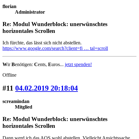
florian
Administrator
Re: Modul Wunderblock: unerwünschtes
horizontales Scrollen
Ich fürchte, das lässt sich nicht abstellen.
https://www.google.com/search?client=fi … tal+scroll
W
ir
B
enötigen:
C
ents,
E
uros...
jetzt spenden!
Offline
#11
04.02.2019 20:18:04
screamindan
Mitglied
Re: Modul Wunderblock: unerwünschtes
horizontales Scrollen
Dann werd ich das AOS wohl abstellen. Vielleicht Ansichtssache,