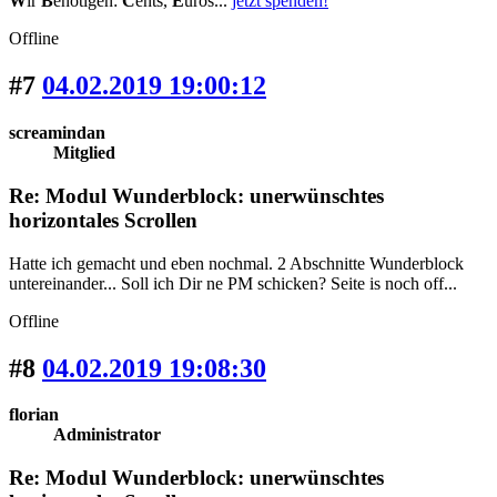
W
ir
B
enötigen:
C
ents,
E
uros...
jetzt spenden!
Offline
#7
04.02.2019 19:00:12
screamindan
Mitglied
Re: Modul Wunderblock: unerwünschtes
horizontales Scrollen
Hatte ich gemacht und eben nochmal. 2 Abschnitte Wunderblock
untereinander... Soll ich Dir ne PM schicken? Seite is noch off...
Offline
#8
04.02.2019 19:08:30
florian
Administrator
Re: Modul Wunderblock: unerwünschtes