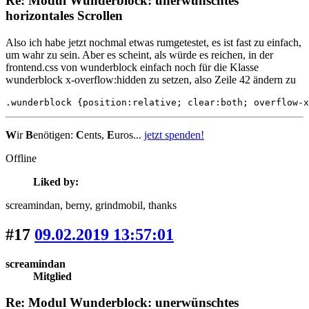
Re: Modul Wunderblock: unerwünschtes
horizontales Scrollen
Also ich habe jetzt nochmal etwas rumgetestet, es ist fast zu einfach,
um wahr zu sein. Aber es scheint, als würde es reichen, in der
frontend.css von wunderblock einfach noch für die Klasse
wunderblock x-overflow:hidden zu setzen, also Zeile 42 ändern zu
.wunderblock {position:relative; clear:both; overflow-x
W
ir
B
enötigen:
C
ents,
E
uros...
jetzt spenden!
Offline
Liked by:
screamindan
, berny
, grindmobil
, thanks
#17
09.02.2019 13:57:01
screamindan
Mitglied
Re: Modul Wunderblock: unerwünschtes