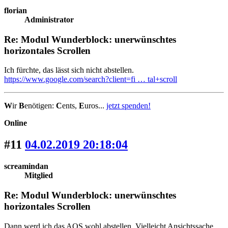
florian
Administrator
Re: Modul Wunderblock: unerwünschtes
horizontales Scrollen
Ich fürchte, das lässt sich nicht abstellen.
https://www.google.com/search?client=fi … tal+scroll
W
ir
B
enötigen:
C
ents,
E
uros...
jetzt spenden!
Online
#11
04.02.2019 20:18:04
screamindan
Mitglied
Re: Modul Wunderblock: unerwünschtes
horizontales Scrollen
Dann werd ich das AOS wohl abstellen. Vielleicht Ansichtssache,