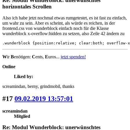
Re: Modul Wunderblock: unerwünschtes
horizontales Scrollen
Also ich habe jetzt nochmal etwas rumgetestet, es ist fast zu einfach,
um wahr zu sein. Aber es scheint, als würde es reichen, in der
frontend.css von wunderblock einfach noch für die Klasse
wunderblock x-overflow:hidden zu setzen, also Zeile 42 ändern zu
.wunderblock {position:relative; clear:both; overflow-x
W
ir
B
enötigen:
C
ents,
E
uros...
jetzt spenden!
Online
Liked by:
screamindan
, berny
, grindmobil
, thanks
#17
09.02.2019 13:57:01
screamindan
Mitglied
Re: Modul Wunderblock: unerwünschtes