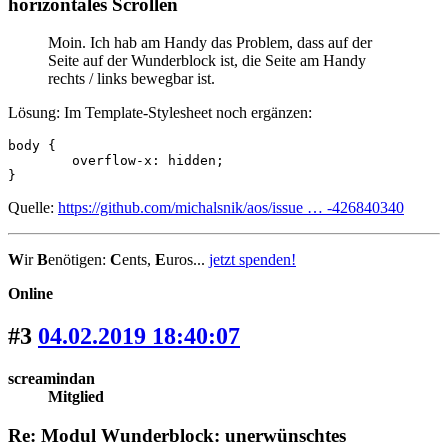
horizontales Scrollen
Moin. Ich hab am Handy das Problem, dass auf der
Seite auf der Wunderblock ist, die Seite am Handy
rechts / links bewegbar ist.
Lösung: Im Template-Stylesheet noch ergänzen:
body {

	overflow-x: hidden;

}
Quelle:
https://github.com/michalsnik/aos/issue … -426840340
W
ir
B
enötigen:
C
ents,
E
uros...
jetzt spenden!
Online
#3
04.02.2019 18:40:07
screamindan
Mitglied
Re: Modul Wunderblock: unerwünschtes