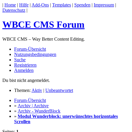
|
Home
|
Hilfe
|
Add-Ons
|
Templates
|
Spenden
|
Impressum
|
Datenschutz
|
WBCE CMS Forum
WBCE CMS – Way Better Content Editing.
Forum-Übersicht
Nutzungsbedingungen
Suche
Registrieren
Anmelden
Du bist nicht angemeldet.
Themen:
Aktiv
|
Unbeantwortet
Forum-Übersicht
»
Archiv | Archive
»
Archiv - WunderBlock
»
Modul Wunderblock: unerwünschtes horizontales
Scrollen
Seiten:
1