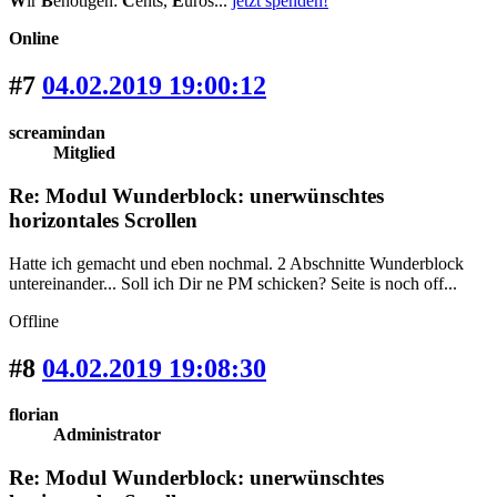
W
ir
B
enötigen:
C
ents,
E
uros...
jetzt spenden!
Online
#7
04.02.2019 19:00:12
screamindan
Mitglied
Re: Modul Wunderblock: unerwünschtes
horizontales Scrollen
Hatte ich gemacht und eben nochmal. 2 Abschnitte Wunderblock
untereinander... Soll ich Dir ne PM schicken? Seite is noch off...
Offline
#8
04.02.2019 19:08:30
florian
Administrator
Re: Modul Wunderblock: unerwünschtes