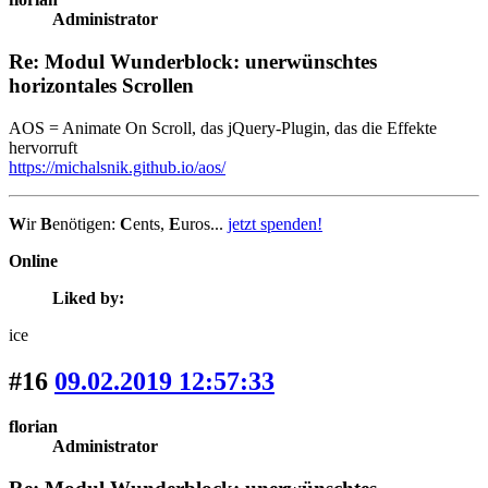
Administrator
Re: Modul Wunderblock: unerwünschtes
horizontales Scrollen
AOS = Animate On Scroll, das jQuery-Plugin, das die Effekte
hervorruft
https://michalsnik.github.io/aos/
W
ir
B
enötigen:
C
ents,
E
uros...
jetzt spenden!
Online
Liked by:
ice
#16
09.02.2019 12:57:33
florian
Administrator