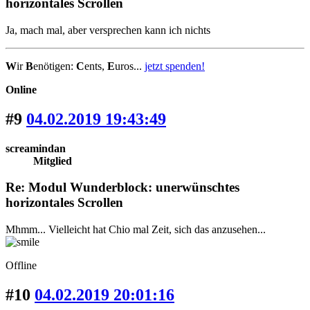
horizontales Scrollen
Ja, mach mal, aber versprechen kann ich nichts
W
ir
B
enötigen:
C
ents,
E
uros...
jetzt spenden!
Online
#9
04.02.2019 19:43:49
screamindan
Mitglied
Re: Modul Wunderblock: unerwünschtes
horizontales Scrollen
Mhmm... Vielleicht hat Chio mal Zeit, sich das anzusehen...
Offline
#10
04.02.2019 20:01:16