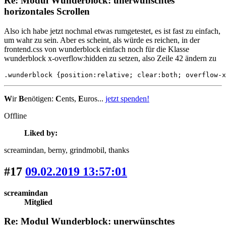
Re: Modul Wunderblock: unerwünschtes
horizontales Scrollen
Also ich habe jetzt nochmal etwas rumgetestet, es ist fast zu einfach,
um wahr zu sein. Aber es scheint, als würde es reichen, in der
frontend.css von wunderblock einfach noch für die Klasse
wunderblock x-overflow:hidden zu setzen, also Zeile 42 ändern zu
.wunderblock {position:relative; clear:both; overflow-x
W
ir
B
enötigen:
C
ents,
E
uros...
jetzt spenden!
Offline
Liked by:
screamindan
, berny
, grindmobil
, thanks
#17
09.02.2019 13:57:01
screamindan
Mitglied
Re: Modul Wunderblock: unerwünschtes