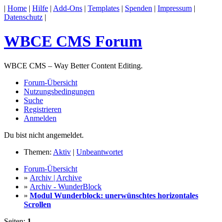
|
Home
|
Hilfe
|
Add-Ons
|
Templates
|
Spenden
|
Impressum
|
Datenschutz
|
WBCE CMS Forum
WBCE CMS – Way Better Content Editing.
Forum-Übersicht
Nutzungsbedingungen
Suche
Registrieren
Anmelden
Du bist nicht angemeldet.
Themen:
Aktiv
|
Unbeantwortet
Forum-Übersicht
»
Archiv | Archive
»
Archiv - WunderBlock
»
Modul Wunderblock: unerwünschtes horizontales
Scrollen
Seiten:
1