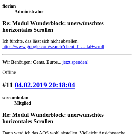
florian
Administrator
Re: Modul Wunderblock: unerwünschtes
horizontales Scrollen
Ich fürchte, das lässt sich nicht abstellen.
https://www.google.com/search?client=fi … tal+scroll
W
ir
B
enötigen:
C
ents,
E
uros...
jetzt spenden!
Offline
#11
04.02.2019 20:18:04
screamindan
Mitglied
Re: Modul Wunderblock: unerwünschtes
horizontales Scrollen
Dann werd ich das AOS wohl abstellen. Vielleicht Ansichtssache,