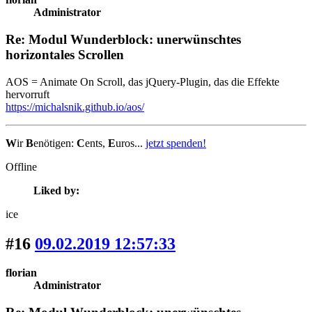
Administrator
Re: Modul Wunderblock: unerwünschtes
horizontales Scrollen
AOS = Animate On Scroll, das jQuery-Plugin, das die Effekte
hervorruft
https://michalsnik.github.io/aos/
W
ir
B
enötigen:
C
ents,
E
uros...
jetzt spenden!
Offline
Liked by:
ice
#16
09.02.2019 12:57:33
florian
Administrator