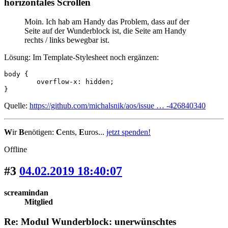
horizontales Scrollen
Moin. Ich hab am Handy das Problem, dass auf der
Seite auf der Wunderblock ist, die Seite am Handy
rechts / links bewegbar ist.
Lösung: Im Template-Stylesheet noch ergänzen:
body {

	overflow-x: hidden;

}
Quelle:
https://github.com/michalsnik/aos/issue … -426840340
W
ir
B
enötigen:
C
ents,
E
uros...
jetzt spenden!
Offline
#3
04.02.2019 18:40:07
screamindan
Mitglied
Re: Modul Wunderblock: unerwünschtes