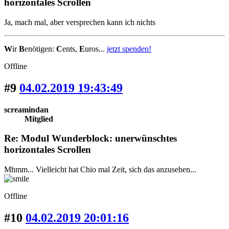
horizontales Scrollen
Ja, mach mal, aber versprechen kann ich nichts
W
ir
B
enötigen:
C
ents,
E
uros...
jetzt spenden!
Offline
#9
04.02.2019 19:43:49
screamindan
Mitglied
Re: Modul Wunderblock: unerwünschtes
horizontales Scrollen
Mhmm... Vielleicht hat Chio mal Zeit, sich das anzusehen...
Offline
#10
04.02.2019 20:01:16