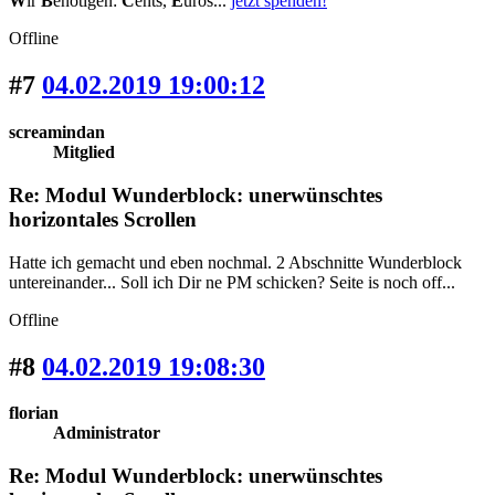
W
ir
B
enötigen:
C
ents,
E
uros...
jetzt spenden!
Offline
#7
04.02.2019 19:00:12
screamindan
Mitglied
Re: Modul Wunderblock: unerwünschtes
horizontales Scrollen
Hatte ich gemacht und eben nochmal. 2 Abschnitte Wunderblock
untereinander... Soll ich Dir ne PM schicken? Seite is noch off...
Offline
#8
04.02.2019 19:08:30
florian
Administrator
Re: Modul Wunderblock: unerwünschtes