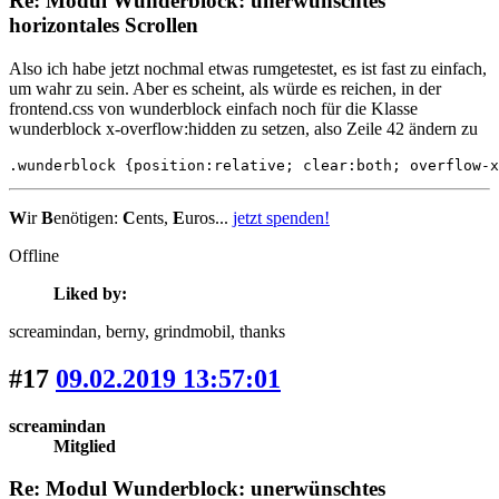
Re: Modul Wunderblock: unerwünschtes
horizontales Scrollen
Also ich habe jetzt nochmal etwas rumgetestet, es ist fast zu einfach,
um wahr zu sein. Aber es scheint, als würde es reichen, in der
frontend.css von wunderblock einfach noch für die Klasse
wunderblock x-overflow:hidden zu setzen, also Zeile 42 ändern zu
.wunderblock {position:relative; clear:both; overflow-x
W
ir
B
enötigen:
C
ents,
E
uros...
jetzt spenden!
Offline
Liked by:
screamindan
, berny
, grindmobil
, thanks
#17
09.02.2019 13:57:01
screamindan
Mitglied
Re: Modul Wunderblock: unerwünschtes