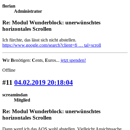
florian
Administrator
Re: Modul Wunderblock: unerwünschtes
horizontales Scrollen
Ich fürchte, das lässt sich nicht abstellen.
https://www.google.com/search?client=fi … tal+scroll
W
ir
B
enötigen:
C
ents,
E
uros...
jetzt spenden!
Offline
#11
04.02.2019 20:18:04
screamindan
Mitglied
Re: Modul Wunderblock: unerwünschtes
horizontales Scrollen
Dann werd ich das AOS wohl abstellen. Vielleicht Ansichtssache,