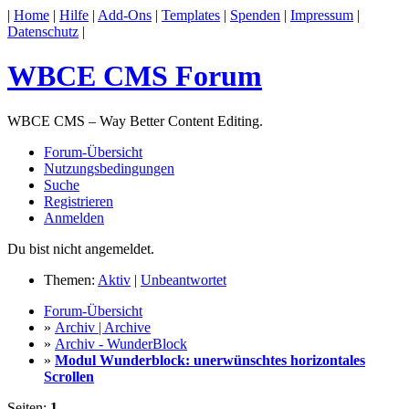
|
Home
|
Hilfe
|
Add-Ons
|
Templates
|
Spenden
|
Impressum
|
Datenschutz
|
WBCE CMS Forum
WBCE CMS – Way Better Content Editing.
Forum-Übersicht
Nutzungsbedingungen
Suche
Registrieren
Anmelden
Du bist nicht angemeldet.
Themen:
Aktiv
|
Unbeantwortet
Forum-Übersicht
»
Archiv | Archive
»
Archiv - WunderBlock
»
Modul Wunderblock: unerwünschtes horizontales
Scrollen
Seiten:
1