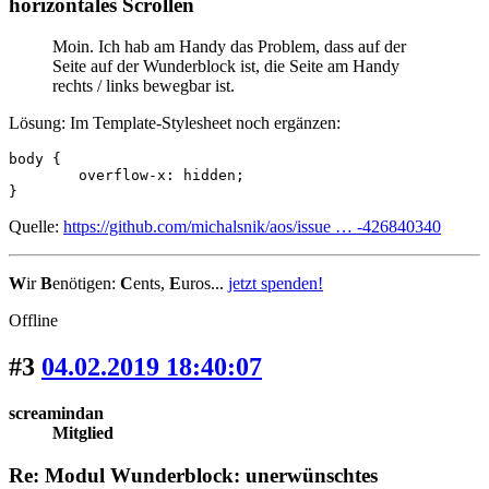
horizontales Scrollen
Moin. Ich hab am Handy das Problem, dass auf der
Seite auf der Wunderblock ist, die Seite am Handy
rechts / links bewegbar ist.
Lösung: Im Template-Stylesheet noch ergänzen:
body {

	overflow-x: hidden;

}
Quelle:
https://github.com/michalsnik/aos/issue … -426840340
W
ir
B
enötigen:
C
ents,
E
uros...
jetzt spenden!
Offline
#3
04.02.2019 18:40:07
screamindan
Mitglied
Re: Modul Wunderblock: unerwünschtes