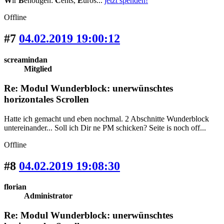
W
ir
B
enötigen:
C
ents,
E
uros...
jetzt spenden!
Offline
#7
04.02.2019 19:00:12
screamindan
Mitglied
Re: Modul Wunderblock: unerwünschtes
horizontales Scrollen
Hatte ich gemacht und eben nochmal. 2 Abschnitte Wunderblock
untereinander... Soll ich Dir ne PM schicken? Seite is noch off...
Offline
#8
04.02.2019 19:08:30
florian
Administrator
Re: Modul Wunderblock: unerwünschtes