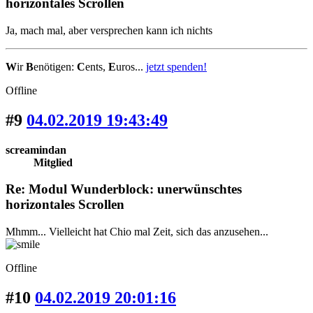
horizontales Scrollen
Ja, mach mal, aber versprechen kann ich nichts
W
ir
B
enötigen:
C
ents,
E
uros...
jetzt spenden!
Offline
#9
04.02.2019 19:43:49
screamindan
Mitglied
Re: Modul Wunderblock: unerwünschtes
horizontales Scrollen
Mhmm... Vielleicht hat Chio mal Zeit, sich das anzusehen...
Offline
#10
04.02.2019 20:01:16