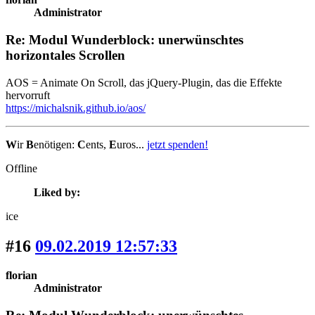
Administrator
Re: Modul Wunderblock: unerwünschtes
horizontales Scrollen
AOS = Animate On Scroll, das jQuery-Plugin, das die Effekte
hervorruft
https://michalsnik.github.io/aos/
W
ir
B
enötigen:
C
ents,
E
uros...
jetzt spenden!
Offline
Liked by:
ice
#16
09.02.2019 12:57:33
florian
Administrator