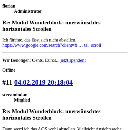
florian
Administrator
Re: Modul Wunderblock: unerwünschtes
horizontales Scrollen
Ich fürchte, das lässt sich nicht abstellen.
https://www.google.com/search?client=fi … tal+scroll
W
ir
B
enötigen:
C
ents,
E
uros...
jetzt spenden!
Offline
#11
04.02.2019 20:18:04
screamindan
Mitglied
Re: Modul Wunderblock: unerwünschtes
horizontales Scrollen
Dann werd ich das AOS wohl abstellen. Vielleicht Ansichtssache,