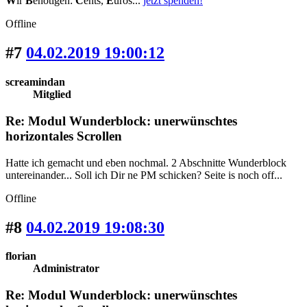
W
ir
B
enötigen:
C
ents,
E
uros...
jetzt spenden!
Offline
#7
04.02.2019 19:00:12
screamindan
Mitglied
Re: Modul Wunderblock: unerwünschtes
horizontales Scrollen
Hatte ich gemacht und eben nochmal. 2 Abschnitte Wunderblock
untereinander... Soll ich Dir ne PM schicken? Seite is noch off...
Offline
#8
04.02.2019 19:08:30
florian
Administrator
Re: Modul Wunderblock: unerwünschtes