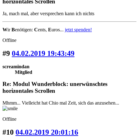
horizontales Scrollen
Ja, mach mal, aber versprechen kann ich nichts
W
ir
B
enötigen:
C
ents,
E
uros...
jetzt spenden!
Offline
#9
04.02.2019 19:43:49
screamindan
Mitglied
Re: Modul Wunderblock: unerwünschtes
horizontales Scrollen
Mhmm... Vielleicht hat Chio mal Zeit, sich das anzusehen...
Offline
#10
04.02.2019 20:01:16