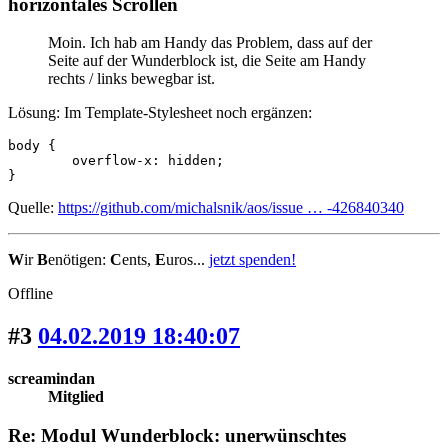
horizontales Scrollen
Moin. Ich hab am Handy das Problem, dass auf der
Seite auf der Wunderblock ist, die Seite am Handy
rechts / links bewegbar ist.
Lösung: Im Template-Stylesheet noch ergänzen:
body {

	overflow-x: hidden;

}
Quelle:
https://github.com/michalsnik/aos/issue … -426840340
W
ir
B
enötigen:
C
ents,
E
uros...
jetzt spenden!
Offline
#3
04.02.2019 18:40:07
screamindan
Mitglied
Re: Modul Wunderblock: unerwünschtes