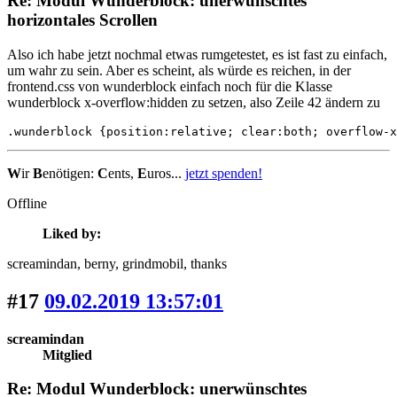
Re: Modul Wunderblock: unerwünschtes
horizontales Scrollen
Also ich habe jetzt nochmal etwas rumgetestet, es ist fast zu einfach,
um wahr zu sein. Aber es scheint, als würde es reichen, in der
frontend.css von wunderblock einfach noch für die Klasse
wunderblock x-overflow:hidden zu setzen, also Zeile 42 ändern zu
.wunderblock {position:relative; clear:both; overflow-x
W
ir
B
enötigen:
C
ents,
E
uros...
jetzt spenden!
Offline
Liked by:
screamindan
, berny
, grindmobil
, thanks
#17
09.02.2019 13:57:01
screamindan
Mitglied
Re: Modul Wunderblock: unerwünschtes