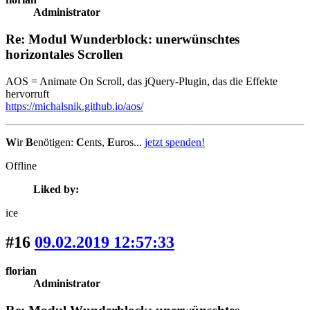
Administrator
Re: Modul Wunderblock: unerwünschtes
horizontales Scrollen
AOS = Animate On Scroll, das jQuery-Plugin, das die Effekte
hervorruft
https://michalsnik.github.io/aos/
W
ir
B
enötigen:
C
ents,
E
uros...
jetzt spenden!
Offline
Liked by:
ice
#16
09.02.2019 12:57:33
florian
Administrator