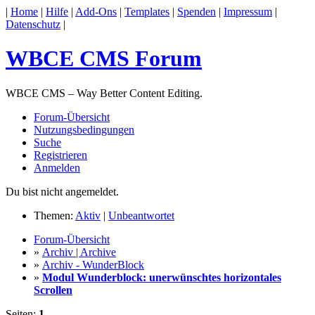
|
Home
|
Hilfe
|
Add-Ons
|
Templates
|
Spenden
|
Impressum
|
Datenschutz
|
WBCE CMS Forum
WBCE CMS – Way Better Content Editing.
Forum-Übersicht
Nutzungsbedingungen
Suche
Registrieren
Anmelden
Du bist nicht angemeldet.
Themen:
Aktiv
|
Unbeantwortet
Forum-Übersicht
»
Archiv | Archive
»
Archiv - WunderBlock
»
Modul Wunderblock: unerwünschtes horizontales
Scrollen
Seiten:
1