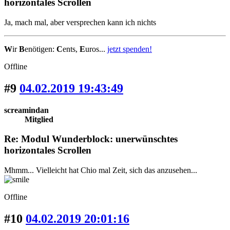
horizontales Scrollen
Ja, mach mal, aber versprechen kann ich nichts
W
ir
B
enötigen:
C
ents,
E
uros...
jetzt spenden!
Offline
#9
04.02.2019 19:43:49
screamindan
Mitglied
Re: Modul Wunderblock: unerwünschtes
horizontales Scrollen
Mhmm... Vielleicht hat Chio mal Zeit, sich das anzusehen...
Offline
#10
04.02.2019 20:01:16