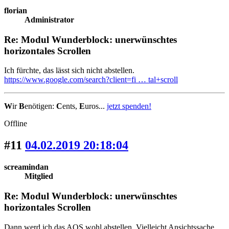
florian
Administrator
Re: Modul Wunderblock: unerwünschtes
horizontales Scrollen
Ich fürchte, das lässt sich nicht abstellen.
https://www.google.com/search?client=fi … tal+scroll
W
ir
B
enötigen:
C
ents,
E
uros...
jetzt spenden!
Offline
#11
04.02.2019 20:18:04
screamindan
Mitglied
Re: Modul Wunderblock: unerwünschtes
horizontales Scrollen
Dann werd ich das AOS wohl abstellen. Vielleicht Ansichtssache,