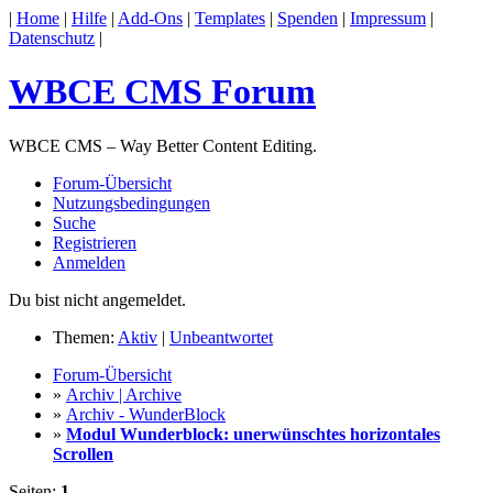
|
Home
|
Hilfe
|
Add-Ons
|
Templates
|
Spenden
|
Impressum
|
Datenschutz
|
WBCE CMS Forum
WBCE CMS – Way Better Content Editing.
Forum-Übersicht
Nutzungsbedingungen
Suche
Registrieren
Anmelden
Du bist nicht angemeldet.
Themen:
Aktiv
|
Unbeantwortet
Forum-Übersicht
»
Archiv | Archive
»
Archiv - WunderBlock
»
Modul Wunderblock: unerwünschtes horizontales
Scrollen
Seiten:
1