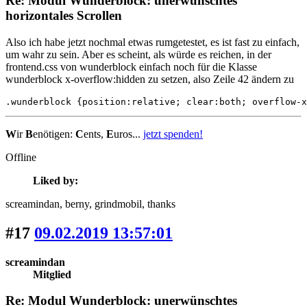
Re: Modul Wunderblock: unerwünschtes
horizontales Scrollen
Also ich habe jetzt nochmal etwas rumgetestet, es ist fast zu einfach,
um wahr zu sein. Aber es scheint, als würde es reichen, in der
frontend.css von wunderblock einfach noch für die Klasse
wunderblock x-overflow:hidden zu setzen, also Zeile 42 ändern zu
.wunderblock {position:relative; clear:both; overflow-x
W
ir
B
enötigen:
C
ents,
E
uros...
jetzt spenden!
Offline
Liked by:
screamindan
, berny
, grindmobil
, thanks
#17
09.02.2019 13:57:01
screamindan
Mitglied
Re: Modul Wunderblock: unerwünschtes