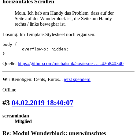
horizontales Scrollen
Moin. Ich hab am Handy das Problem, dass auf der
Seite auf der Wunderblock ist, die Seite am Handy
rechts / links bewegbar ist.
Lösung: Im Template-Stylesheet noch ergänzen:
body {

	overflow-x: hidden;

}
Quelle:
https://github.com/michalsnik/aos/issue … -426840340
W
ir
B
enötigen:
C
ents,
E
uros...
jetzt spenden!
Offline
#3
04.02.2019 18:40:07
screamindan
Mitglied
Re: Modul Wunderblock: unerwünschtes