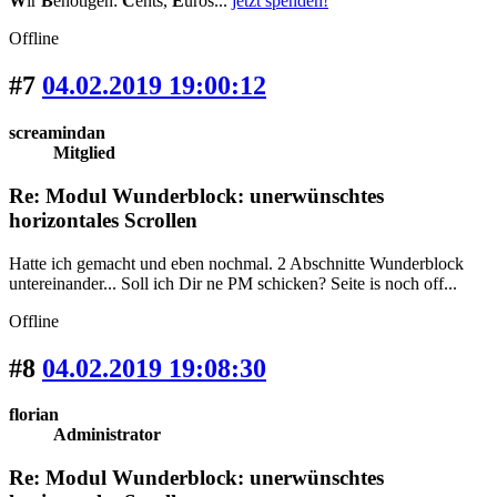
W
ir
B
enötigen:
C
ents,
E
uros...
jetzt spenden!
Offline
#7
04.02.2019 19:00:12
screamindan
Mitglied
Re: Modul Wunderblock: unerwünschtes
horizontales Scrollen
Hatte ich gemacht und eben nochmal. 2 Abschnitte Wunderblock
untereinander... Soll ich Dir ne PM schicken? Seite is noch off...
Offline
#8
04.02.2019 19:08:30
florian
Administrator
Re: Modul Wunderblock: unerwünschtes