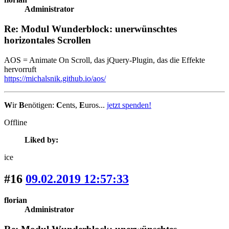
Administrator
Re: Modul Wunderblock: unerwünschtes
horizontales Scrollen
AOS = Animate On Scroll, das jQuery-Plugin, das die Effekte
hervorruft
https://michalsnik.github.io/aos/
W
ir
B
enötigen:
C
ents,
E
uros...
jetzt spenden!
Offline
Liked by:
ice
#16
09.02.2019 12:57:33
florian
Administrator