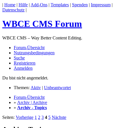
|
Home
|
Hilfe
|
Add-Ons
|
Templates
|
Spenden
|
Impressum
|
Datenschutz
|
WBCE CMS Forum
WBCE CMS – Way Better Content Editing.
Forum-Übersicht
Nutzungsbedingungen
Suche
Registrieren
Anmelden
Du bist nicht angemeldet.
Themen:
Aktiv
|
Unbeantwortet
Forum-Übersicht
»
Archiv | Archive
»
Archiv - Topics
Seiten:
Vorherige
1
2
3
4
5
Nächste