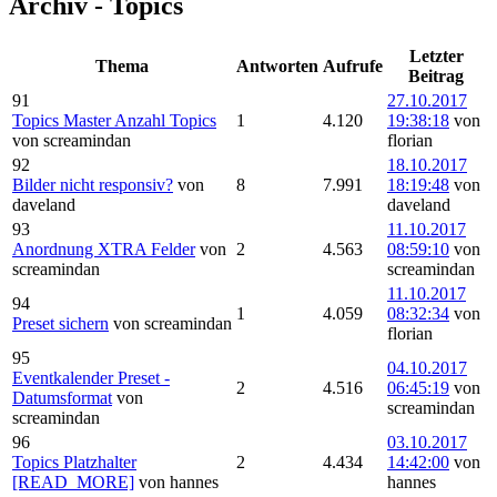
Archiv - Topics
Letzter
Thema
Antworten
Aufrufe
Beitrag
91
27.10.2017
Topics Master Anzahl Topics
1
4.120
19:38:18
von
von screamindan
florian
92
18.10.2017
Bilder nicht responsiv?
von
8
7.991
18:19:48
von
daveland
daveland
93
11.10.2017
Anordnung XTRA Felder
von
2
4.563
08:59:10
von
screamindan
screamindan
11.10.2017
94
1
4.059
08:32:34
von
Preset sichern
von screamindan
florian
95
04.10.2017
Eventkalender Preset -
2
4.516
06:45:19
von
Datumsformat
von
screamindan
screamindan
96
03.10.2017
Topics Platzhalter
2
4.434
14:42:00
von
[READ_MORE]
von hannes
hannes