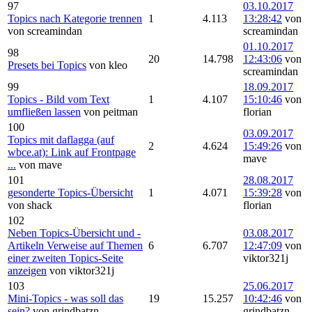
97
03.10.2017
Topics nach Kategorie trennen
1
4.113
13:28:42
von
von screamindan
screamindan
01.10.2017
98
20
14.798
12:43:06
von
Presets bei Topics
von kleo
screamindan
99
18.09.2017
Topics - Bild vom Text
1
4.107
15:10:46
von
umfließen lassen
von peitman
florian
100
03.09.2017
Topics mit daflagga (auf
2
4.624
15:49:26
von
wbce.at): Link auf Frontpage
mave
...
von mave
101
28.08.2017
gesonderte Topics-Übersicht
1
4.071
15:39:28
von
von shack
florian
102
Neben Topics-Übersicht und -
03.08.2017
Artikeln Verweise auf Themen
6
6.707
12:47:09
von
einer zweiten Topics-Seite
viktor321j
anzeigen
von viktor321j
103
25.06.2017
Mini-Topics - was soll das
19
15.257
10:42:46
von
sein?
von grindbatzn
grindbatzn