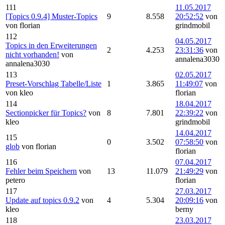
111
11.05.2017
[Topics 0.9.4] Muster-Topics
9
8.558
20:52:52
von
von florian
grindmobil
112
04.05.2017
Topics in den Erweiterungen
2
4.253
23:31:36
von
nicht vorhanden!
von
annalena3030
annalena3030
113
02.05.2017
Preset-Vorschlag Tabelle/Liste
1
3.865
11:49:07
von
von kleo
florian
114
18.04.2017
Sectionpicker für Topics?
von
8
7.801
22:39:22
von
kleo
grindmobil
14.04.2017
115
0
3.502
07:58:50
von
glob
von florian
florian
116
07.04.2017
Fehler beim Speichern
von
13
11.079
21:49:29
von
petero
florian
117
27.03.2017
Update auf topics 0.9.2
von
4
5.304
20:09:16
von
kleo
berny
118
23.03.2017