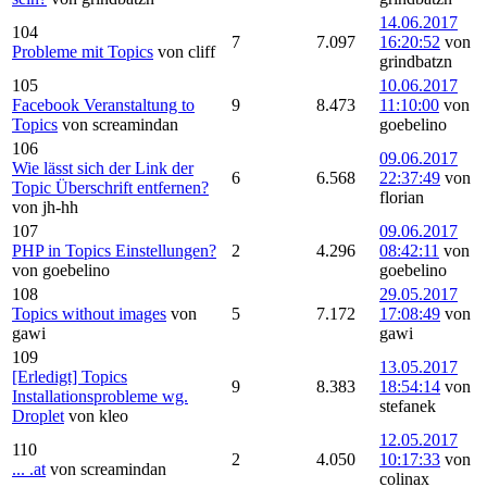
14.06.2017
104
7
7.097
16:20:52
von
Probleme mit Topics
von cliff
grindbatzn
105
10.06.2017
Facebook Veranstaltung to
9
8.473
11:10:00
von
Topics
von screamindan
goebelino
106
09.06.2017
Wie lässt sich der Link der
6
6.568
22:37:49
von
Topic Überschrift entfernen?
florian
von jh-hh
107
09.06.2017
PHP in Topics Einstellungen?
2
4.296
08:42:11
von
von goebelino
goebelino
108
29.05.2017
Topics without images
von
5
7.172
17:08:49
von
gawi
gawi
109
13.05.2017
[Erledigt] Topics
9
8.383
18:54:14
von
Installationsprobleme wg.
stefanek
Droplet
von kleo
12.05.2017
110
2
4.050
10:17:33
von
... .at
von screamindan
colinax