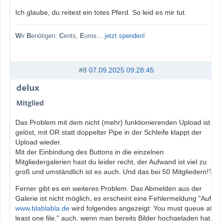
Ich glaube, du reitest ein totes Pferd. So leid es mir tut.
W
ir
B
enötigen:
C
ents,
E
uros...
jetzt spenden!
#8
07.09.2025 09:28:45
delux
Mitglied
Das Problem mit dem nicht (mehr) funktionierenden Upload ist
gelöst, mit OR statt doppelter Pipe in der Schleife klappt der
Upload wieder.
Mit der Einbindung des Buttons in die einzelnen
Mitgliedergalerien hast du leider recht, der Aufwand ist viel zu
groß und umständlich ist es auch. Und das bei 50 Mitgliedern!?!
Ferner gibt es ein weiteres Problem. Das Abmelden aus der
Galerie ist nicht möglich, es erscheint eine Fehlermeldung "Auf
www.blablabla.de
wird folgendes angezeigt: You must queue at
least one file." auch, wenn man bereits Bilder hochgeladen hat.