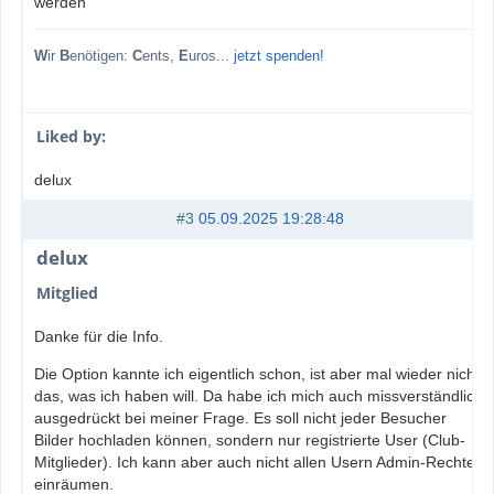
werden
W
ir
B
enötigen:
C
ents,
E
uros...
jetzt spenden!
Liked by:
delux
#3
05.09.2025 19:28:48
delux
Mitglied
Danke für die Info.
Die Option kannte ich eigentlich schon, ist aber mal wieder nicht
das, was ich haben will. Da habe ich mich auch missverständlich
ausgedrückt bei meiner Frage. Es soll nicht jeder Besucher
Bilder hochladen können, sondern nur registrierte User (Club-
Mitglieder). Ich kann aber auch nicht allen Usern Admin-Rechte
einräumen.