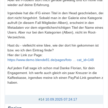
Aber ein Problem stört mich gerade gewaltig und ich hoffe mal
wieder auf deine Erfahrung.
Irgendwie hat die rFG einen Titel in den Head geschrieben, der
dort nicht hingehört. Sobald man in der Galerie eine Kategorie
aufruft (in diesem Fall Mitglieder-Alben), erscheint in den
Metadaten vor dem eigentlichen/richtigen Titel der Name eines
Users. Aber nur bei den Kategorien (Alben), nicht im Root-
Verzeichnis.
Hast du - vielleicht eine Idee, wie der dort hin gekommen ist
bzw. wo ich den Eintrag finde?
Hier der Link zur Page:
https://www.demo.blende81.de/pages/foto … cat_id=148
Auf jeden Fall sage ich schon mal Danke Florian, für dein
Engagement. Ich werfe auch gleich ein paar Kreuzer in die
Kaffeekasse, irgendwo meine ich einen PayPal-Link gesehen zu
haben.
#14
10.09.2025 07:24:17
florian