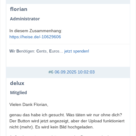
florian
Administrator
In diesem Zusammenhang:
https://heise.de/-10629606
W
ir
B
enötigen:
C
ents,
E
uros...
jetzt spenden!
#6
06.09.2025 10:02:03
delux
Mitglied
Vielen Dank Florian,
genau das habe ich gesucht. Was täten wir nur ohne dich?
Der Button wird jetzt angezeigt, aber der Upload funktioniert
nicht (mehr). Es wird kein Bild hochgeladen.