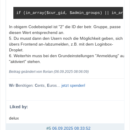
if (in_array($cur_gid, $admin_groups) || in_array
In obigem Codebeispiel ist "2" die ID der betr. Gruppe, passe
diesen Wert entsprechend an.
5. Du musst dann den Usern noch die Möglichkeit geben, sich
übers Frontend an-/abzumelden, z.B. mit dem Loginbox-
Droplet.
6. Weiterhin muss bei den Grundeinstellungen "Anmeldung" auf
"aktiviert" stehen.
Beitrag geändert von florian (06.09.2025 08:06:09)
W
ir
B
enötigen:
C
ents,
E
uros...
jetzt spenden!
Liked by:
delux
#5
06.09.2025 08:33:52