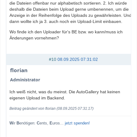
die Dateien offenbar nur alphabetisch sortieren. 2. Ich würde
deshalb die Dateien beim Upload gerne umbenennen, um die
Anzeige in der Reihenfolge des Uploads zu gewährleisten. Und
dann wollte ich ja 3. auch noch ein Upload-Limit einbauen.
Wo finde ich den Uploader für's BE bzw. wo kann/muss ich
Änderungen vornehmen?
#10
08.09.2025 07:31:02
florian
Administrator
Ich weiß nicht, was du meinst. Die AutoGallery hat keinen
eigenen Upload im Backend.
Beitrag geändert von florian (08.09.2025 07:31:17)
W
ir
B
enötigen:
C
ents,
E
uros...
jetzt spenden!