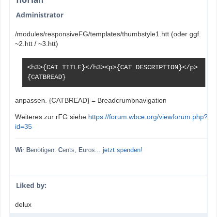
Administrator
/modules/responsiveFG/templates/thumbstyle1.htt (oder ggf.
~2.htt / ~3.htt)
<h3>{CAT_TITLE}</h3><p>{CAT_DESCRIPTION}</p>

{CATBREAD}
anpassen. {CATBREAD} = Breadcrumbnavigation
Weiteres zur rFG siehe
https://forum.wbce.org/viewforum.php?
id=35
W
ir
B
enötigen:
C
ents,
E
uros...
jetzt spenden!
Liked by:
delux