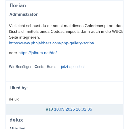
florian
Administrator
Vielleicht schaust du dir sonst mal dieses Galeriescript an, das
lässt sich mittels eines Codeschnipsels dann auch in die WBCE-
Seite integrieren.
https://www.phpjabbers.com/php-gallery-script/
oder
https://jalbum.net/de/
W
ir
B
enötigen:
C
ents,
E
uros...
jetzt spenden!
Liked by:
delux
#19
10.09.2025 20:02:35
delux
Mitglied