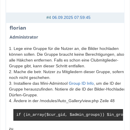
#4
06.09.2025 07:59:45
florian
Administrator
1. Lege eine Gruppe für die Nutzer an, die Bilder hochladen
können sollen. Die Gruppe braucht keine Berechtigungen, also
alle Häkchen entfernen. Falls es schon eine Clubmitglieder-
Gruppe gibt, kann dieser Schritt entfallen.
2. Mache die betr. Nutzer zu Mitgliedern dieser Gruppe, sofern
noch nicht geschehen.
3. Installiere das Mini-Admintool
Group ID Info
, um die ID der
Gruppe herauszufinden. Notiere dir die ID der Bilder-Hochladen-
Dürfen-Gruppe.
4. Ändere in der /modules/Auto_Gallery/view.php Zeile 48
if (in_array($cur_gid, $admin_groups)) $in_group 
zu